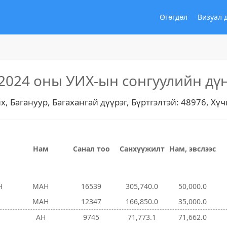
Өгөгдөл
Визуал 
2024 оны УИХ-ын сонгуулийн дү
х, Багануур, Багахангай дүүрэг, Бүртгэлтэй: 48976, Хү
Нам
Санал тоо
Санхүүжилт
Нам, эвслээс
Н
МАН
16539
305,740.0
50,000.0
МАН
12347
166,850.0
35,000.0
АН
9745
71,773.1
71,662.0