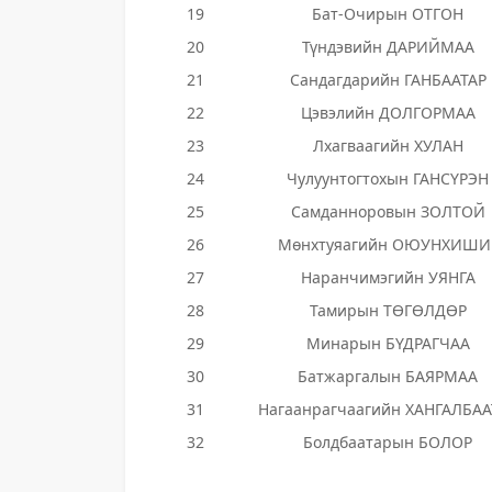
19
Бат-Очирын ОТГОН
20
Түндэвийн ДАРИЙМАА
21
Сандагдарийн ГАНБААТАР
22
Цэвэлийн ДОЛГОРМАА
23
Лхагваагийн ХУЛАН
24
Чулуунтогтохын ГАНСҮРЭН
25
Самданноровын ЗОЛТОЙ
26
Мөнхтуяагийн ОЮУНХИШИ
27
Наранчимэгийн УЯНГА
28
Тамирын ТӨГӨЛДӨР
29
Минарын БҮДРАГЧАА
30
Батжаргалын БАЯРМАА
31
Нагаанрагчаагийн ХАНГАЛБАА
32
Болдбаатарын БОЛОР