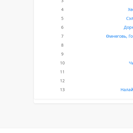
3
4
Хө
5
Сэл
6
Дорн
7
Өмнөговь, Го
8
9
10
Ч
11
12
13
Налай