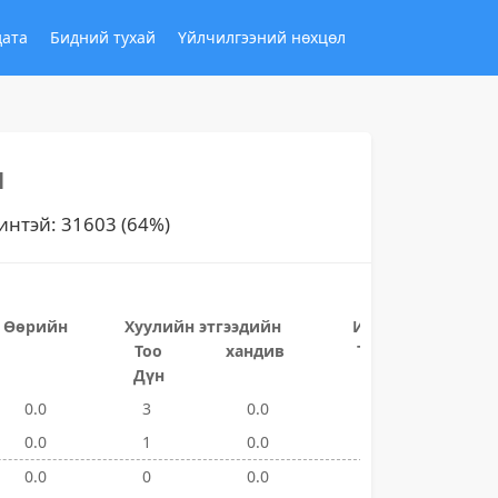
дата
Бидний тухай
Үйлчилгээний нөхцөл
н
чинтэй: 31603 (64%)
Өөрийн
Хуулийн этгээдийн
Иргэдийн хандив
Тоо
хандив
Тоо
Дүн
Дүн
0.0
3
0.0
80
176,54
0.0
1
0.0
37
101,85
0.0
0
0.0
1
111.