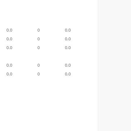
0.0
0
0.0
11
2,110
0.0
0
0.0
0
0.0
0.0
0
0.0
29
4,685
0.0
0
0.0
35
3,715
0.0
0
0.0
0
0.0