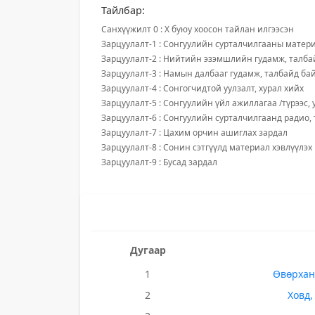
Тайлбар:
Санхүүжилт 0 : X буюу хоосон тайлан илгээсэн
Зарцуулалт-1 : Сонгуулийн сурталчилгааны матери
Зарцуулалт-2 : Нийтийн эзэмшлийн гудамж, талба
Зарцуулалт-3 : Намын далбааг гудамж, талбайд ба
Зарцуулалт-4 : Сонгогчидтой уулзалт, хурал хийх
Зарцуулалт-5 : Сонгуулийн үйл ажиллагаа /түрээс, 
Зарцуулалт-6 : Сонгуулийн сурталчилгаанд радио,
Зарцуулалт-7 : Цахим орчин ашиглах зардал
Зарцуулалт-8 : Сонин сэтгүүлд материал хэвлүүлэх
Зарцуулалт-9 : Бусад зардал
Дугаар
1
Өвөрхан
2
Ховд,