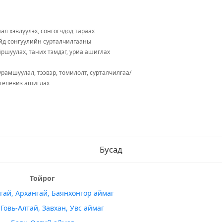
ал хэвлүүлэх, сонгогчдод тараах
йд сонгуулийн сурталчилгааны
йршуулах, таних тэмдэг, уриа ашиглах
урамшуулал, тээвэр, томилолт, сурталчилгаа/
 телевиз ашиглах
Бусад
Тойрог
гай, Архангай, Баянхонгор аймаг
 Говь-Алтай, Завхан, Увс аймаг