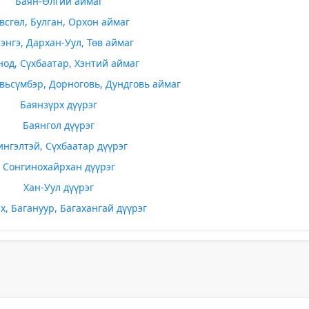
Баян-Өлгий аймаг
всгөл, Булган, Орхон аймаг
энгэ, Дархан-Уул, Төв аймаг
од, Сүхбаатар, Хэнтий аймаг
вьсүмбэр, Дорноговь, Дундговь аймаг
Баянзүрх дүүрэг
Баянгол дүүрэг
ингэлтэй, Сүхбаатар дүүрэг
Сонгинохайрхан дүүрэг
Хан-Уул дүүрэг
х, Багануур, Багахангай дүүрэг