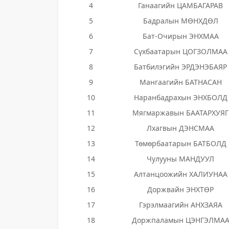
4
Ганаагийн ЦАМБАГАРАВ
5
Бадралын МӨНХДӨЛ
6
Бат-Очирын ЭНХМАА
7
Сүхбаатарын ЦОГЗОЛМАА
8
Батбилэгийн ЭРДЭНЭБАЯР
9
Мангаагийн БАТНАСАН
10
Наранбадрахын ЭНХБОЛД
11
Мягмаржавын БААТАРХУЯГ
12
Лхагвын ДЭНСМАА
13
Төмөрбаатарын БАТБОЛД
14
Чулууны МАНДУУЛ
15
Алтанцоожийн ХАЛИУНАА
16
Доржвайн ЭНХТӨР
17
Гэрэлмаагийн АНХЗАЯА
18
Доржпаламын ЦЭНГЭЛМА