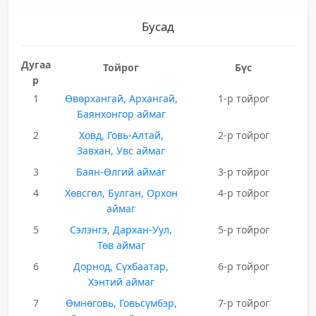
Бусад
Дугаа
Тойрог
Бүс
р
1
Өвөрхангай, Архангай,
1-р тойрог
Баянхонгор аймаг
2
Ховд, Говь-Алтай,
2-р тойрог
Завхан, Увс аймаг
3
Баян-Өлгий аймаг
3-р тойрог
4
Хөвсгөл, Булган, Орхон
4-р тойрог
аймаг
5
Сэлэнгэ, Дархан-Уул,
5-р тойрог
Төв аймаг
6
Дорнод, Сүхбаатар,
6-р тойрог
Хэнтий аймаг
7
Өмнөговь, Говьсүмбэр,
7-р тойрог