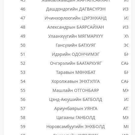
46
Дашдондогийн ДАГВАСҮРЭН
ИЗНН
47
Ичинхорлоогийн ЦЭРЭНХАНД
ИХН
48
Александрын БАЯРСАЙХАН
ИЗНН
49
Улаанхүүгийн МЯГМАРХҮҮ
ХҮН
50
Гансүхийн БАТХУЯГ
ЭОН
51
Идэрийн ОДОНЧИМЭГ
БНН
52
Очгэрэлийн БААТАРХУЯГ
САИН
53
Таравын МӨНХБАТ
БНН
54
Хоролжавын ЭНХТУЛГА
САИН
55
Машлайн ОТГОНБАЯР
МХТН
56
Цэнд-Аюушийн БАТБОЛД
ИХН
57
Ариунбаярын УЯНГА
АТХН
58
Цагааны ГАНБОЛД
МХТН
59
Норовсамбуугийн ЭНХБОЛД
МКН