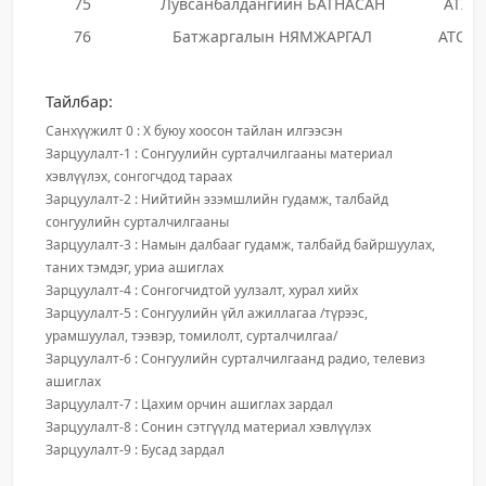
75
Лувсанбалдангийн БАТНАСАН
АТХН
76
Батжаргалын НЯМЖАРГАЛ
АТОЗ
Тайлбар:
Санхүүжилт 0 : X буюу хоосон тайлан илгээсэн
Зарцуулалт-1 : Сонгуулийн сурталчилгааны материал
хэвлүүлэх, сонгогчдод тараах
Зарцуулалт-2 : Нийтийн эзэмшлийн гудамж, талбайд
сонгуулийн сурталчилгааны
Зарцуулалт-3 : Намын далбааг гудамж, талбайд байршуулах,
таних тэмдэг, уриа ашиглах
Зарцуулалт-4 : Сонгогчидтой уулзалт, хурал хийх
Зарцуулалт-5 : Сонгуулийн үйл ажиллагаа /түрээс,
урамшуулал, тээвэр, томилолт, сурталчилгаа/
Зарцуулалт-6 : Сонгуулийн сурталчилгаанд радио, телевиз
ашиглах
Зарцуулалт-7 : Цахим орчин ашиглах зардал
Зарцуулалт-8 : Сонин сэтгүүлд материал хэвлүүлэх
Зарцуулалт-9 : Бусад зардал