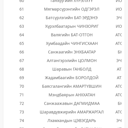
60
Ганхүүгийн ХҮРЭЛХҮҮ
ИОНН
61
Мягмарсүрэнгийн ОДГЭРЭЛ
ИОНН
62
Батсүрлэгийн БАТ-ЭРДЭНЭ
ЭЧЭН
63
Хүрэлбаатарын ЧИНЗОРИГ
ИОНН
64
Валягийн БАТ-ОТГОН
АТОЗ
65
Хумбаадайн ЧИНГИСХААН
АТОЗ
66
Санжаагийн ЭНХБААТАР
БНН
67
Алтангэрэлийн ЦОЛМОН
ЭЧЭН
68
Шаравын ГАНБОЛД
АТХН
69
Жадамбаагийн БОРОЛДОЙ
АТХН
70
Баясгалангийн АМАРТҮВШИН
АТОЗ
71
Мэндбаярын АНХХАТАН
АТОЗ
72
Санжаажавын ДАГМИДМАА
БНН
73
Шаравдүвжирийн АМАРЖАРГАЛ
АТОЗ
74
Лхамхандын ЦЭВЭГДАРЬ
ЭЧЭН