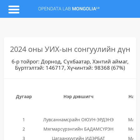
2024 оны УИХ-ын сонгуулийн дүн
6-р тойрог: Дорнод, Сүхбаатар, Хэнтий аймаг,
Бүртгэлтэй: 146717, Хүчинтэй: 98368 (67%)
Дугаар
Нэр дэвшигч
Нам
1
Лувсаннамсрайн ОЮУН-ЭРДЭНЭ
МАН
2
Мягмарсүрэнгийн БАДАМСҮРЭН
МАН
3
Цагаанхүүгийн ИДЭРБАТ
МАН