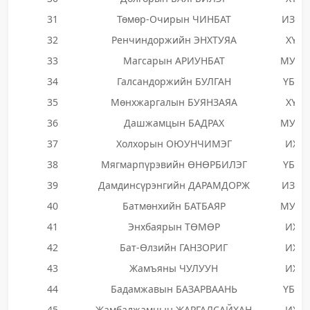
31
Төмөр-Очирын ЧИНБАТ
ИЗНН
32
Ренчиндоржийн ЭНХТУЯА
ХҮН
33
Магсарын АРИУНБАТ
МУНН
34
Галсандоржийн БУЛГАН
ҮБЗН
35
Мөнхжаргалын БУЯНЗАЯА
ХҮН
36
Дашжамцын БАДРАХ
МУНН
37
Холхорын ОЮУНЧИМЭГ
ИХН
38
Мягмарпүрэвийн ӨНӨРБИЛЭГ
ҮБЗН
39
Дамдинсүрэнгийн ДАРАМДОРЖ
ИЗНН
40
Батмөнхийн БАТБАЯР
МУНН
41
Энхбаярын ТӨМӨР
ИХН
42
Бат-Өлзийн ГАНЗОРИГ
ИХН
43
Жамъяны ЧУЛУУН
ИХН
44
Бадамжавын БАЗАРВААНЬ
ҮБЗН
45
Жамбалжамцын ЖАРГАЛСАЙХАН
ИХН