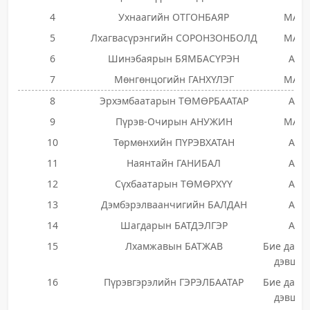
4
Ухнаагийн ОТГОНБАЯР
МАН
5
Лхагвасүрэнгийн СОРОНЗОНБОЛД
МАН
6
Шинэбаярын БЯМБАСҮРЭН
АН
7
Мөнгөнцогийн ГАНХҮЛЭГ
МАН
8
Эрхэмбаатарын ТӨМӨРБААТАР
АН
9
Пүрэв-Очирын АНУЖИН
МАН
10
Төрмөнхийн ПҮРЭВХАТАН
АН
11
Наянтайн ГАНИБАЛ
АН
12
Сүхбаатарын ТӨМӨРХҮҮ
АН
13
Дэмбэрэлваанчигийн БАЛДАН
АН
14
Шагдарын БАТДЭЛГЭР
АН
15
Лхамжавын БАТЖАВ
Бие даан
дэвшиг
16
Пүрэвгэрэлийн ГЭРЭЛБААТАР
Бие даан
дэвшиг