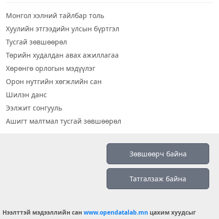
Монгол хэлний тайлбар толь
Хуулийн этгээдийн улсын бүртгэл
Тусгай зөвшөөрөл
Төрийн худалдан авах ажиллагаа
Хөрөнгө орлогын мэдүүлэг
Орон нутгийн хөгжлийн сан
Шилэн данс
Ээлжит сонгууль
Ашигт малтмал тусгай зөвшөөрөл
Визуал дата
Зөвшөөрч байна
Шилэн данс 2019
Татгалзаж байна
Бидний тухай
Үйлчилгээний нөхцөл
info@opendatalab.mn
Нээлттэй мэдээллийн сан
www.opendatalab.mn
цахим хуудсыг