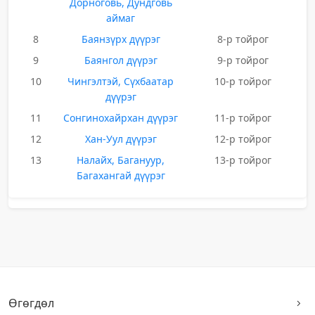
Дорноговь, Дундговь
аймаг
8
Баянзүрх дүүрэг
8-р тойрог
9
Баянгол дүүрэг
9-р тойрог
10
Чингэлтэй, Сүхбаатар
10-р тойрог
дүүрэг
11
Сонгинохайрхан дүүрэг
11-р тойрог
12
Хан-Уул дүүрэг
12-р тойрог
13
Налайх, Багануур,
13-р тойрог
Багахангай дүүрэг
Өгөгдөл