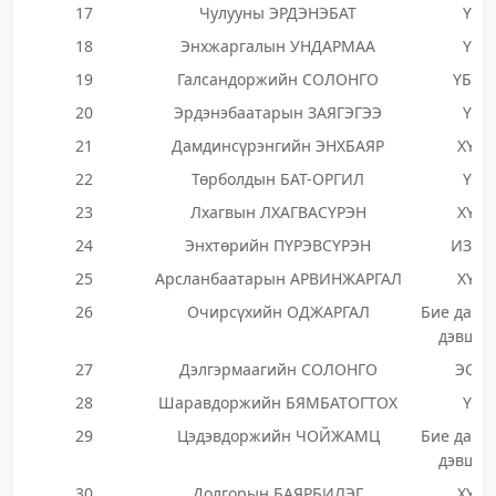
17
Чулууны ЭРДЭНЭБАТ
ҮЭ
18
Энхжаргалын УНДАРМАА
ҮЭ
19
Галсандоржийн СОЛОНГО
ҮБЗН
20
Эрдэнэбаатарын ЗАЯГЭГЭЭ
ҮЭ
21
Дамдинсүрэнгийн ЭНХБАЯР
ХҮН
22
Төрболдын БАТ-ОРГИЛ
ҮЭ
23
Лхагвын ЛХАГВАСҮРЭН
ХҮН
24
Энхтөрийн ПҮРЭВСҮРЭН
ИЗНН
25
Арсланбаатарын АРВИНЖАРГАЛ
ХҮН
26
Очирсүхийн ОДЖАРГАЛ
Бие даан
дэвшиг
27
Дэлгэрмаагийн СОЛОНГО
ЭОН
28
Шаравдоржийн БЯМБАТОГТОХ
ҮЭ
29
Цэдэвдоржийн ЧОЙЖАМЦ
Бие даан
дэвшиг
30
Долгорын БАЯРБИЛЭГ
ХҮН