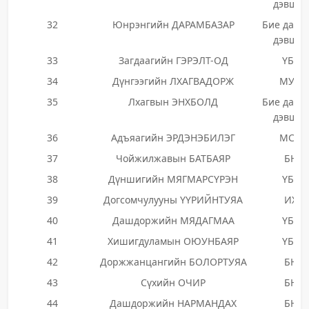
дэвшиг
32
Юнрэнгийн ДАРАМБАЗАР
Бие даан
дэвшиг
33
Загдаагийн ГЭРЭЛТ-ОД
ҮБЗН
34
Дүнгээгийн ЛХАГВАДОРЖ
МУНН
35
Лхагвын ЭНХБОЛД
Бие даан
дэвшиг
36
Адъяагийн ЭРДЭНЭБИЛЭГ
МСДН
37
Чойжилжавын БАТБАЯР
БНН
38
Дүншигийн МЯГМАРСҮРЭН
ҮБЗН
39
Догсомчулууны ҮҮРИЙНТУЯА
ИХН
40
Дашдоржийн МЯДАГМАА
ҮБЗН
41
Хишигдуламын ОЮУНБАЯР
ҮБЗН
42
Доржжанцангийн БОЛОРТУЯА
БНН
43
Сүхийн ОЧИР
БНН
44
Дашдоржийн НАРМАНДАХ
БНН