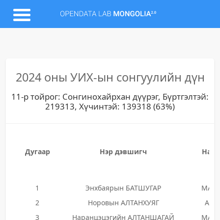
2024 оны УИХ-ын сонгуулийн дүн
11-р тойрог: Сонгинохайрхан дүүрэг, Бүртгэлтэй:
219313, Хүчинтэй: 139318 (63%)
Дугаар
Нэр дэвшигч
Нам
1
Энхбаярын БАТШУГАР
МАН
2
Норовын АЛТАНХУЯГ
АН
3
Наранцэцэгийн АЛТАНШАГАЙ
МАН