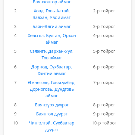
Баянхонгор аймаг
2
Ховд, Говь-Алтай,
2-р тойрог
Завхан, Увс аймаг
3
Баян-Өлгий аймаг
3-р тойрог
4
Хөвсгөл, Булган, Орхон
4-р тойрог
аймаг
5
Сэлэнгэ, Дархан-Уул,
5-р тойрог
Төв аймаг
6
Дорнод, Сүхбаатар,
6-р тойрог
Хэнтий аймаг
7
Өмнөговь, Говьсүмбэр,
7-р тойрог
Дорноговь, Дундговь
аймаг
8
Баянзүрх дүүрэг
8-р тойрог
9
Баянгол дүүрэг
9-р тойрог
10
Чингэлтэй, Сүхбаатар
10-р тойрог
дүүрэг