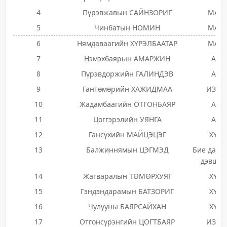
4
Пүрэвжавын САЙНЗОРИГ
МАН
5
Чинбатын НОМИН
МАН
6
Нямдаваагийн ХҮРЭЛБААТАР
МАН
7
Нэмэхбаярын АМАРЖИН
АН
8
Пүрэвдоржийн ГАЛИНДЭВ
АН
9
Гантөмөрийн ХАЖИДМАА
ИЗНН
10
Жадамбаагийн ОТГОНБАЯР
АН
11
Цоггэрэлийн УЯНГА
АН
12
Гансүхийн МАЙЦЭЦЭГ
ХҮН
13
Балжиннямын ЦЭГМЭД
Бие даан
дэвшиг
14
Жагваралын ТӨМӨРХУЯГ
ХҮН
15
Гэндэндарамын БАТЗОРИГ
ХҮН
16
Чулууны БАЯРСАЙХАН
ХҮН
17
Отгонсүрэнгийн ЦОГТБАЯР
ИЗНН