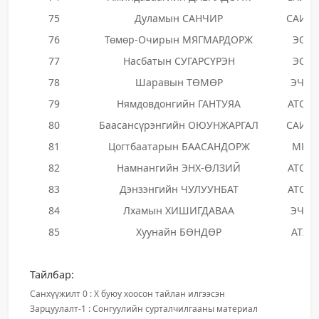
75
Дуламын САНЧИР
САИН
76
Төмөр-Очирын МЯГМАРДОРЖ
ЭОН
77
Насбатын СУГАРСҮРЭН
ЭОН
78
Шаравын ТӨМӨР
ЭЧХН
79
Нямдовдонгийн ГАНТУЯА
АТОЗ
80
Баасансүрэнгийн ОЮУНЖАРГАЛ
САИН
81
Цогтбаатарын БААСАНДОРЖ
МКН
82
Намнангийн ЭНХ-ӨЛЗИЙ
АТОЗ
83
Дэнзэнгийн ЧУЛУУНБАТ
АТОЗ
84
Лхамын ХИШИГДАВАА
ЭЧХН
85
Хуунайн БӨНДӨР
АТХН
Тайлбар:
Санхүүжилт 0 : X буюу хоосон тайлан илгээсэн
Зарцуулалт-1 : Сонгуулийн сурталчилгааны материал