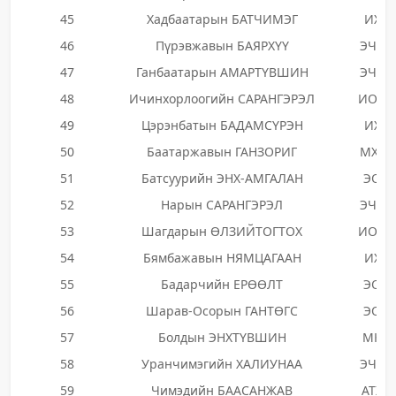
45
Хадбаатарын БАТЧИМЭГ
ИХН
46
Пүрэвжавын БАЯРХҮҮ
ЭЧЭН
47
Ганбаатарын АМАРТҮВШИН
ЭЧЭН
48
Ичинхорлоогийн САРАНГЭРЭЛ
ИОНН
49
Цэрэнбатын БАДАМСҮРЭН
ИХН
50
Баатаржавын ГАНЗОРИГ
МХТН
51
Батсуурийн ЭНХ-АМГАЛАН
ЭОН
52
Нарын САРАНГЭРЭЛ
ЭЧЭН
53
Шагдарын ӨЛЗИЙТОГТОХ
ИОНН
54
Бямбажавын НЯМЦАГААН
ИХН
55
Бадарчийн ЕРӨӨЛТ
ЭОН
56
Шарав-Осорын ГАНТӨГС
ЭОН
57
Болдын ЭНХТҮВШИН
МКН
58
Уранчимэгийн ХАЛИУНАА
ЭЧЭН
59
Чимэдийн БААСАНЖАВ
АТХН