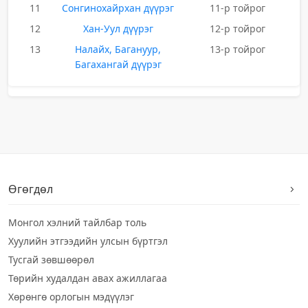
11
Сонгинохайрхан дүүрэг
11-р тойрог
12
Хан-Уул дүүрэг
12-р тойрог
13
Налайх, Багануур,
13-р тойрог
Багахангай дүүрэг
Өгөгдөл
Монгол хэлний тайлбар толь
Хуулийн этгээдийн улсын бүртгэл
Тусгай зөвшөөрөл
Төрийн худалдан авах ажиллагаа
Хөрөнгө орлогын мэдүүлэг