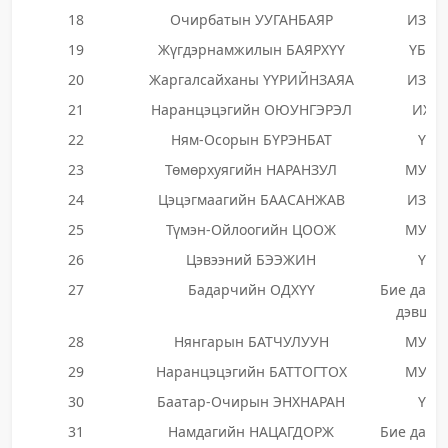
18
Очирбатын УУГАНБАЯР
ИЗНН
19
Жүгдэрнамжилын БАЯРХҮҮ
ҮБЗН
20
Жаргалсайханы ҮҮРИЙНЗАЯА
ИЗНН
21
Наранцэцэгийн ОЮУНГЭРЭЛ
ИХН
22
Ням-Осорын БҮРЭНБАТ
ҮЭ
23
Төмөрхуягийн НАРАНЗУЛ
МУНН
24
Цэцэгмаагийн БААСАНЖАВ
ИЗНН
25
Түмэн-Ойлоогийн ЦООЖ
МУНН
26
Цэвээний БЭЭЖИН
ҮЭ
27
Бадарчийн ОДХҮҮ
Бие даан
дэвшиг
28
Нянгарын БАТЧУЛУУН
МУНН
29
Наранцэцэгийн БАТТОГТОХ
МУНН
30
Баатар-Очирын ЭНХНАРАН
ҮЭ
31
Намдагийн НАЦАГДОРЖ
Бие даан