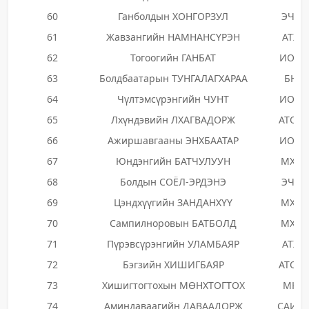
60
Ганболдын ХОНГОРЗУЛ
ЭЧХН
61
Жавзангийн НАМНАНСҮРЭН
АТХН
62
Тогоогийн ГАНБАТ
ИОНН
63
Болдбаатарын ТУНГАЛАГХАРАА
БНН
64
Чүлтэмсүрэнгийн ЧУНТ
ИОНН
65
Лхүндэвийн ЛХАГВАДОРЖ
АТОЗ
66
Ажиршавгааны ЭНХБААТАР
ИОНН
67
Юндэнгийн БАТЧУЛУУН
МХТН
68
Болдын СОЁЛ-ЭРДЭНЭ
ЭЧХН
69
Цэндхүүгийн ЗАНДАНХҮҮ
МХТН
70
Сампилноровын БАТБОЛД
МХТН
71
Пүрэвсүрэнгийн УЛАМБАЯР
АТХН
72
Бэгзийн ХИШИГБАЯР
АТОЗ
73
Хишигтогтохын МӨНХТОГТОХ
МКН
74
Аминдаваагийн ДАВААДОРЖ
САИН