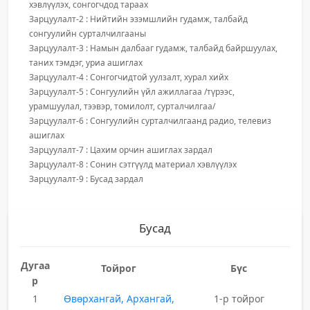
хэвлүүлэх, сонгогчдод тараах
Зарцуулалт-2 : Нийтийн эзэмшлийн гудамж, талбайд
сонгуулийн сурталчилгааны
Зарцуулалт-3 : Намын далбааг гудамж, талбайд байршуулах,
таних тэмдэг, уриа ашиглах
Зарцуулалт-4 : Сонгогчидтой уулзалт, хурал хийх
Зарцуулалт-5 : Сонгуулийн үйл ажиллагаа /түрээс,
урамшуулал, тээвэр, томилолт, сурталчилгаа/
Зарцуулалт-6 : Сонгуулийн сурталчилгаанд радио, телевиз
ашиглах
Зарцуулалт-7 : Цахим орчин ашиглах зардал
Зарцуулалт-8 : Сонин сэтгүүлд материал хэвлүүлэх
Зарцуулалт-9 : Бусад зардал
Бусад
Дугаа
Тойрог
Бүс
р
1
Өвөрхангай, Архангай,
1-р тойрог