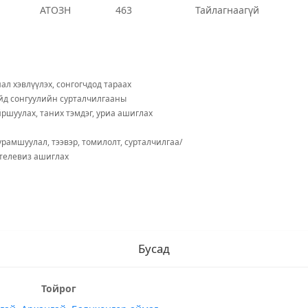
АТОЗН
463
Тайлагнаагүй
ал хэвлүүлэх, сонгогчдод тараах
йд сонгуулийн сурталчилгааны
йршуулах, таних тэмдэг, уриа ашиглах
урамшуулал, тээвэр, томилолт, сурталчилгаа/
 телевиз ашиглах
Бусад
Тойрог