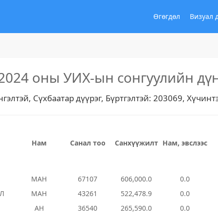
Өгөгдөл
Визуал 
2024 оны УИХ-ын сонгуулийн дү
нгэлтэй, Сүхбаатар дүүрэг, Бүртгэлтэй: 203069, Хүчинт
Нам
Санал тоо
Санхүүжилт
Нам, эвслээс
МАН
67107
606,000.0
0.0
Л
МАН
43261
522,478.9
0.0
АН
36540
265,590.0
0.0