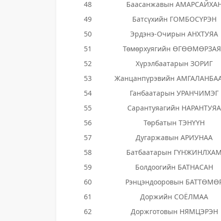
48
Баасанжавын АМАРСАЙХА
49
Батсүхийн ГОМБОСҮРЭН
50
Эрдэнэ-Очирын АНХТУЯА
51
Төмөрхуягийн ӨГӨӨМӨРЗА
52
Хүрэлбаатарын ЗОРИГ
53
Жанцанпүрэвийн АМГАЛАНБА
54
Ганбаатарын УРАНЧИМЭГ
55
Сарантуяагийн НАРАНТУЯА
56
Төрбатын ТЭНҮҮН
57
Дугаржавын АРИУНАА
58
Батбаатарын ГҮНЖИНЛХА
59
Болдоогийн БАТНАСАН
60
Рэнцэндооровын БАТТӨМӨ
61
Доржийн СОЁЛМАА
62
Доржготовын НЯМЦЭРЭН