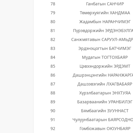
78
Ганбатын САНЧИР
79
Төмөрхуягийн ХАНДМАА
80
Жадамбын НАРАНЧИМЭГ
81
Пүрэвдоржийн ЭРДЭНЭБУЛГ
82
Санжмятавын САРУУЛ-АМЬД
83
Эрдэнэцогтын БАТЧИМЭГ
84
Мудагын ТОГТОХБАЯР
85
Цэвээндоржийн ЭРДЭМТ
86
Дашрэнцэнгийн НАРАНЖАРГ
87
Дашзэвэгийн ЛХАГВАБАЯР
88
Хүрэлбаатарын ЭНХТУЯА
89
Базарваанийн УРАНБИЛЭГ
90
Бямбаагийн ЗУУННАСТ
91
Чулуунбаатарын БАЯРСОДН
92
Гомбожавын ОЮУНБАЯР