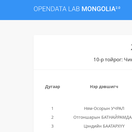
10-р тойрог: Чи
Дугаар
Нэр дэвшигч
1
Ням-Осорын УЧРАЛ
2
Отгоншарын БАТНАЙРАМДА
3
Цэндийн БААТАРХҮҮ