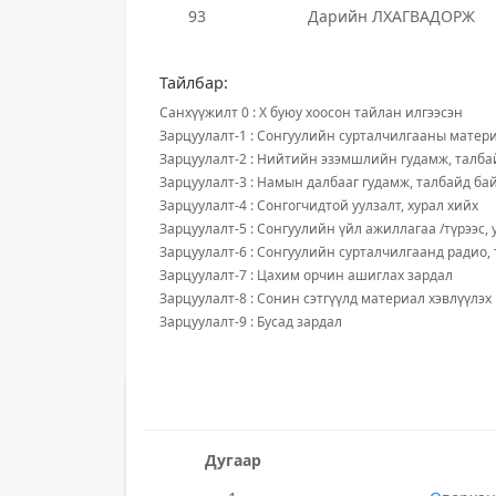
93
Дарийн ЛХАГВАДОРЖ
Тайлбар:
Санхүүжилт 0 : X буюу хоосон тайлан илгээсэн
Зарцуулалт-1 : Сонгуулийн сурталчилгааны матери
Зарцуулалт-2 : Нийтийн эзэмшлийн гудамж, талба
Зарцуулалт-3 : Намын далбааг гудамж, талбайд ба
Зарцуулалт-4 : Сонгогчидтой уулзалт, хурал хийх
Зарцуулалт-5 : Сонгуулийн үйл ажиллагаа /түрээс, 
Зарцуулалт-6 : Сонгуулийн сурталчилгаанд радио,
Зарцуулалт-7 : Цахим орчин ашиглах зардал
Зарцуулалт-8 : Сонин сэтгүүлд материал хэвлүүлэх
Зарцуулалт-9 : Бусад зардал
Дугаар