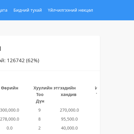
дата
Бидний тухай
Үйлчилгээний нөхцөл
н
эй: 126742 (62%)
Өөрийн
Хуулийн этгээдийн
Иргэдийн хандив
Тоо
хандив
Тоо
Дүн
Дүн
300,000.0
9
270,000.0
5
36,000
278,000.0
8
95,500.0
41
148,97
0.0
2
40,000.0
42
225,59