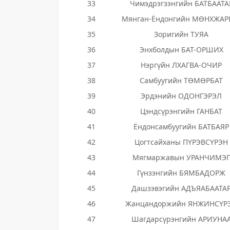
33
Чимэдрэгзэнгийн БАТБААТА
34
Мянган-Ёндонгийн МӨНХЖАР
35
Зоригийн ТУЯА
36
Энхболдын БАТ-ОРШИХ
37
Нэргүйн ЛХАГВА-ОЧИР
38
Самбуугийн ТӨМӨРБАТ
39
Эрдэнийн ОДОНГЭРЭЛ
40
Цэндсүрэнгийн ГАНБАТ
41
Ёндонсамбуугийн БАТБАЯР
42
Цогтсайханы ПҮРЭВСҮРЭН
43
Мягмаржавын УРАНЧИМЭГ
44
Гүнзэнгийн БЯМБАДОРЖ
45
Дашзэвэгийн АДЪЯАБААТА
46
Жанцандоржийн ЯНЖИНСҮР
47
Шагдарсүрэнгийн АРИУНА