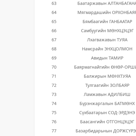
63
Баатаржавын АЛТАНБАГАН
64
Мягмардашийн ОРХОНБАЯ
65
Бямбаагийн ГАНБААТАР
66
Самбуугийн МӨНХЦЭЦЭГ
67
Лхагважавын ТУЯА
68
Намсрайн ЭНХЦОЛМОН
69
Авидын ТАМИР
70
Баярмагнайгийн ӨНӨР-ОРШ
71
Балжирын МӨНХТУЯА
72
Тулгаагийн ЗОЛБАЯР
73
Ламжавын АДИЛБИШ
74
Бүрэнжаргалын БАТМӨНХ
75
Сүхбаатарын СОД-ЭРДЭНЭ
76
Баасангийн ОТГОНЦЭЦЭГ
77
Базарбидарьнын ДОРЖСҮР