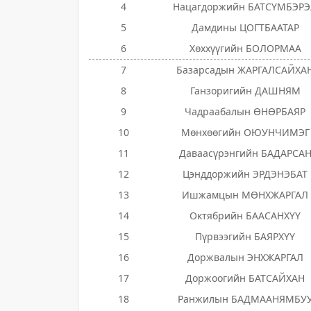
4
Нацагдоржийн БАТСҮМБЭР
5
Дамдины ЦОГТБААТАР
6
Хөххүүгийн БОЛОРМАА
7
Базарсадын ЖАРГАЛСАЙХА
8
Ганзоригийн ДАШНЯМ
9
Чадраабалын ӨНӨРБАЯР
10
Мөнхөөгийн ОЮУНЧИМЭГ
11
Даваасүрэнгийн БАДАРСА
12
Цэнддоржийн ЭРДЭНЭБАТ
13
Ишжамцын МӨНХЖАРГАЛ
14
Октябрийн БААСАНХҮҮ
15
Пүрвээгийн БАЯРХҮҮ
16
Доржвалын ЭНХЖАРГАЛ
17
Доржоогийн БАТСАЙХАН
18
Ранжилын БАДМААНЯМБУ