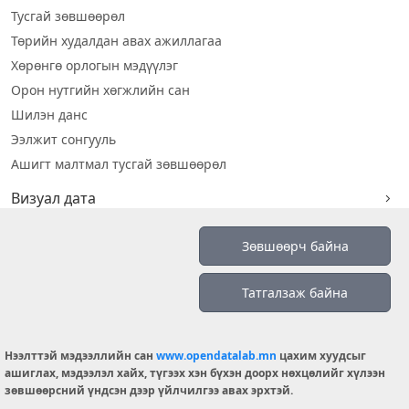
Тусгай зөвшөөрөл
Төрийн худалдан авах ажиллагаа
Хөрөнгө орлогын мэдүүлэг
Орон нутгийн хөгжлийн сан
Шилэн данс
Ээлжит сонгууль
Ашигт малтмал тусгай зөвшөөрөл
Визуал дата
Шилэн данс 2019
Зөвшөөрч байна
Бидний тухай
Татгалзаж байна
Үйлчилгээний нөхцөл
info@opendatalab.mn
Нээлттэй мэдээллийн сан
www.opendatalab.mn
цахим хуудсыг
© 2026 OPENDATA LAB MONGOLIA.
ашиглах, мэдээлэл хайх, түгээх хэн бүхэн доорх нөхцөлийг хүлээн
зөвшөөрсний үндсэн дээр үйлчилгээ авах эрхтэй.