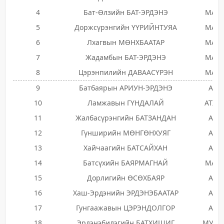
4
Бат-Өлзийн БАТ-ЭРДЭНЭ
МАН
5
Доржсүрэнгийн ҮҮРИЙНТУЯА
МАН
6
Лхагвын МӨНХБААТАР
МАН
7
Жадамбын БАТ-ЭРДЭНЭ
МАН
8
Цэрэнпилийн ДАВААСҮРЭН
МАН
9
Батбаярын АРИУН-ЭРДЭНЭ
АН
10
Ламжавын ГҮНДАЛАЙ
АТХН
11
Жалбасүрэнгийн БАТЗАНДАН
АН
12
Гүнширийн МӨНГӨНХУЯГ
АН
13
Хайчаагийн БАТСАЙХАН
АН
14
Батсүхийн БАЯРМАГНАЙ
МАН
15
Дорлигийн ӨСӨХБАЯР
АН
16
Хаш-Эрдэнийн ЭРДЭНЭБААТАР
АН
17
Гунгаажавын ЦЭРЭНДОЛГОР
АН
18
Эрдэнэбилэгийн БАТХИШИГ
МУНН