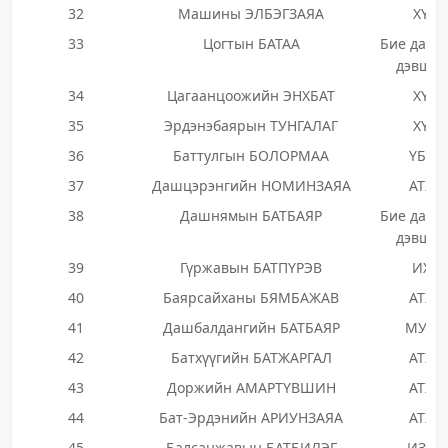
32
Машины ЭЛБЭГЗАЯА
ХҮН
33
Цогтын БАТАА
Бие даан
дэвшиг
34
Цагаанцоожийн ЭНХБАТ
ХҮН
35
Эрдэнэбаярын ТУНГАЛАГ
ХҮН
36
Баттулгын БОЛОРМАА
ҮБЗН
37
Дашцэрэнгийн НОМИНЗАЯА
АТХН
38
Дашнямын БАТБАЯР
Бие даан
дэвшиг
39
Гүржавын БАТПҮРЭВ
ИХН
40
Баярсайханы БЯМБАЖАВ
АТХН
41
Дашбалдангийн БАТБАЯР
МУНН
42
Батхүүгийн БАТЖАРГАЛ
АТХН
43
Доржийн АМАРТҮВШИН
АТХН
44
Бат-Эрдэнийн АРИУНЗАЯА
АТХН
45
Балсанжавын БАТБИЛЭГ
ИЗНН