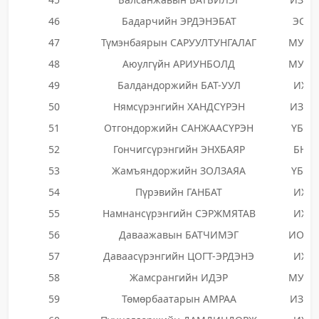
46
Бадарчийн ЭРДЭНЭБАТ
ЭОН
47
Түмэнбаярын САРУУЛТУНГАЛАГ
МУНН
48
Аюулгүйн АРИУНБОЛД
МУНН
49
Балдандоржийн БАТ-УУЛ
ИХН
50
Нямсүрэнгийн ХАНДСҮРЭН
ИЗНН
51
Отгондоржийн САНЖААСҮРЭН
ҮБЗН
52
Гончигсүрэнгийн ЭНХБАЯР
БНН
53
Жамъяндоржийн ЗОЛЗАЯА
ҮБЗН
54
Пүрэвийн ГАНБАТ
ИХН
55
Намнансүрэнгийн СЭРЖМЯТАВ
ИХН
56
Даваажавын БАТЧИМЭГ
ИОНН
57
Даваасүрэнгийн ЦОГТ-ЭРДЭНЭ
ИХН
58
Жамсрангийн ИДЭР
МУНН
59
Төмөрбаатарын АМРАА
ИЗНН