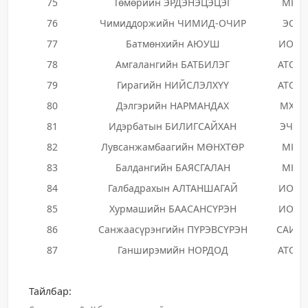
75
Төмөрийн ЭРДЭНЭЦЭЦЭГ
МКН
76
Чимиддоржийн ЧИМИД-ОЧИР
ЭОН
77
Батмөнхийн АЮУШ
ИОНН
78
Амгалангийн БАТБИЛЭГ
АТОЗ
79
Гирагийн НИЙСЛЭЛХҮҮ
АТОЗ
80
Дэлгэрийн НАРМАНДАХ
МХТН
81
Идэрбатын БИЛИГСАЙХАН
ЭЧЭН
82
Лувсанжамбаагийн МӨНХТӨР
МКН
83
Балдангийн БАЯСГАЛАН
МКН
84
Галбадрахын АЛТАНШАГАЙ
ИОНН
85
Хурмашийн БААСАНСҮРЭН
ИОНН
86
Санжаасүрэнгийн ПҮРЭВСҮРЭН
САИН
87
Ганширэмийн НОРДОД
АТОЗ
Тайлбар: