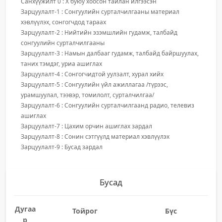
Санхүүжилт 0 : X буюу хоосон тайлан илгээсэн
Зарцуулалт-1 : Сонгуулийн сурталчилгааны материал
хэвлүүлэх, сонгогчдод тараах
Зарцуулалт-2 : Нийтийн эзэмшлийн гудамж, талбайд
сонгуулийн сурталчилгааны
Зарцуулалт-3 : Намын далбааг гудамж, талбайд байршуулах,
таних тэмдэг, уриа ашиглах
Зарцуулалт-4 : Сонгогчидтой уулзалт, хурал хийх
Зарцуулалт-5 : Сонгуулийн үйл ажиллагаа /түрээс,
урамшуулал, тээвэр, томилолт, сурталчилгаа/
Зарцуулалт-6 : Сонгуулийн сурталчилгаанд радио, телевиз
ашиглах
Зарцуулалт-7 : Цахим орчин ашиглах зардал
Зарцуулалт-8 : Сонин сэтгүүлд материал хэвлүүлэх
Зарцуулалт-9 : Бусад зардал
Бусад
Дугаа
Тойрог
Бүс
р