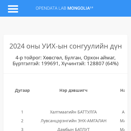
2024 оны УИХ-ын сонгуулийн дүн
4-р тойрог: Хөвсгөл, Булган, Орхон аймаг,
Бүртгэлтэй: 199691, Хүчинтэй: 128807 (64%)
Дугаар
Нэр дэвшигч
Нам
1
Халтмаагийн БАТТУЛГА
АН
2
Лувсанцэрэнгийн ЭНХ-АМГАЛАН
МАН
3
Дамбын БАТЛУТ
МАН