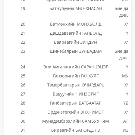
19
Батчулууны МӨНХНАСАН
Бие даан
дэвшиг
20
Батмөнхийн МӨНХБОЛД
ХҮН
21
Дашдаваагийн ГАНБОЛД
ҮЭ
22
Баяраагийн ЗУНДУЙ
ХҮН
23
Шинэбаярын ЗУЛБАДАМ
Бие даан
дэвшиг
24
Энх-Амгалангийн САРАНЦЭЦЭГ
ҮЭ
25
Ганзоригийн ГАНХУЯГ
МУНН
26
Төмөрбаатарын ОЧИРДАРЬ
ХҮН
27
Бавуугийн ЧИНЗОРИГ
ҮЭ
28
Ганбаатарын БАТБААТАР
ҮБЗН
29
Эрдэнэтөгсийн ЭНХЧИМЭГ
ХҮН
30
Мунадэмбэрэлийн САМБУУНЯМ
АТХН
31
Бираагийн БАТ-ЭРДЭНЭ
ИЗНН