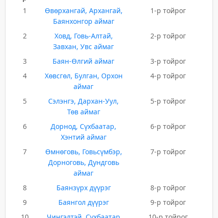
1
Өвөрхангай, Архангай,
1-р тойрог
Баянхонгор аймаг
2
Ховд, Говь-Алтай,
2-р тойрог
Завхан, Увс аймаг
3
Баян-Өлгий аймаг
3-р тойрог
4
Хөвсгөл, Булган, Орхон
4-р тойрог
аймаг
5
Сэлэнгэ, Дархан-Уул,
5-р тойрог
Төв аймаг
6
Дорнод, Сүхбаатар,
6-р тойрог
Хэнтий аймаг
7
Өмнөговь, Говьсүмбэр,
7-р тойрог
Дорноговь, Дундговь
аймаг
8
Баянзүрх дүүрэг
8-р тойрог
9
Баянгол дүүрэг
9-р тойрог
10
Чингэлтэй, Сүхбаатар
10-р тойрог