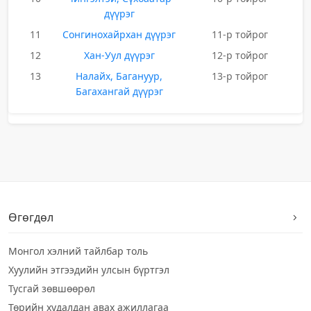
дүүрэг
11
Сонгинохайрхан дүүрэг
11-р тойрог
12
Хан-Уул дүүрэг
12-р тойрог
13
Налайх, Багануур,
13-р тойрог
Багахангай дүүрэг
Өгөгдөл
Монгол хэлний тайлбар толь
Хуулийн этгээдийн улсын бүртгэл
Тусгай зөвшөөрөл
Төрийн худалдан авах ажиллагаа