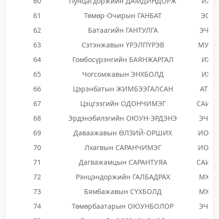
60
Пунцагдоржийн ДАМДИНДОРЖ
ИХН
61
Төмөр-Очирын ГАНБАТ
ЭОН
62
Батаагийн ГАНТУЛГА
ЭЧХН
63
Сэтэнжавын ҮРЭЛПҮРЭВ
МУНН
64
Гомбосүрэнгийн БАЯНЖАРГАЛ
ИХН
65
Чогсомжавын ЭНХБОЛД
ИХН
66
Цэрэнбатын ЖИМБЭЭГАЛСАН
АТХН
67
Цэцгээгийн ОДОНЧИМЭГ
САИН
68
Эрдэнэбилэгийн ОЮУН-ЭРДЭНЭ
ЭЧЭН
69
Даваажавын ӨЛЗИЙ-ОРШИХ
ИОНН
70
Лхагвын САРАНЧИМЭГ
ИОНН
71
Дагважамцын САРАНТУЯА
САИН
72
Рэнцэндоржийн ГАЛБАДРАХ
МХТН
73
Бямбажавын СҮХБОЛД
МХТН
74
Төмөрбаатарын ОЮУНБОЛОР
ЭЧЭН