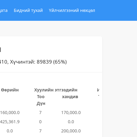
дата
Бидний тухай
Үйлчилгээний нөхцөл
н
410, Хүчинтэй: 89839 (65%)
Өөрийн
Хуулийн этгээдийн
Иргэдийн хандив
Тоо
хандив
Тоо
Дүн
Дүн
160,000.0
7
170,000.0
44
135,05
425,361.9
0
0.0
45
450,00
0.0
7
200,000.0
47
317,71