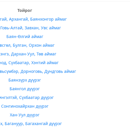
Тойрог
гай, Архангай, Баянхонгор аймаг
 Говь-Алтай, Завхан, Увс аймаг
Баян-Өлгий аймаг
всгөл, Булган, Орхон аймаг
энгэ, Дархан-Уул, Төв аймаг
од, Сүхбаатар, Хэнтий аймаг
вьсүмбэр, Дорноговь, Дундговь аймаг
Баянзүрх дүүрэг
Баянгол дүүрэг
ингэлтэй, Сүхбаатар дүүрэг
Сонгинохайрхан дүүрэг
Хан-Уул дүүрэг
х, Багануур, Багахангай дүүрэг