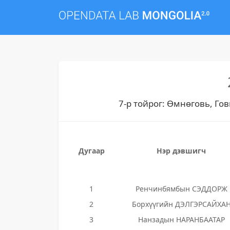
7-р тойрог: Өмнөговь, Гов
Дугаар
Нэр дэвшигч
1
Ренчинбямбын СЭДДОРЖ
2
Борхүүгийн ДЭЛГЭРСАЙХА
3
Нанзадын НАРАНБААТАР