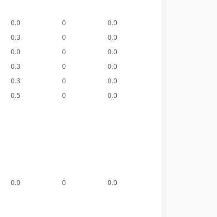
0.0
0
0.0
1
150.
0.3
0
0.0
0
0.0
0.0
0
0.0
1
23.8
0.3
0
0.0
0
0.0
0.3
0
0.0
0
0.0
0.5
0
0.0
1
50.0
0.0
0
0.0
1
20.0