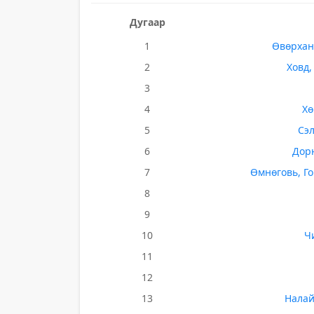
Дугаар
1
Өвөрхан
2
Ховд,
3
4
Хө
5
Сэл
6
Дорн
7
Өмнөговь, Го
8
9
10
Ч
11
12
13
Налай