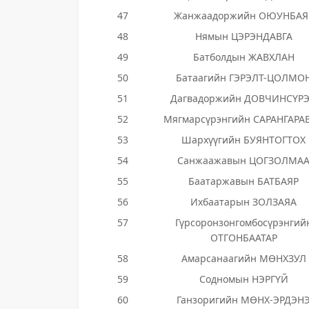
47
Жанжаадоржийн ОЮУНБАЯ
48
Нямын ЦЭРЭНДАВГА
49
Батболдын ЖАВХЛАН
50
Батаагийн ГЭРЭЛТ-ЦОЛМО
51
Дагвадоржийн ДОВЧИНСҮР
52
Мягмарсүрэнгийн САРАНГАРА
53
Шархүүгийн БУЯНТОГТОХ
54
Санжаажавын ЦОГЗОЛМА
55
Баатаржавын БАТБАЯР
56
Ихбаатарын ЗОЛЗАЯА
57
Гүрсоронзонгомбосүрэнгий
ОТГОНБААТАР
58
Амарсанаагийн МӨНХЗУЛ
59
Содномын НЭРГҮЙ
60
Ганзоригийн МӨНХ-ЭРДЭН