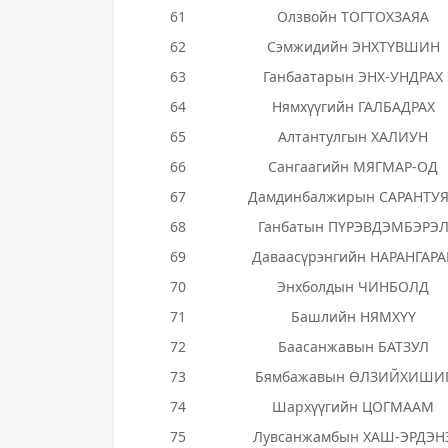
61
Олзвойн ТОГТОХЗАЯА
62
Сэмжидийн ЭНХТҮВШИН
63
Ганбаатарын ЭНХ-УНДРАХ
64
Нямхүүгийн ГАЛБАДРАХ
65
Алтантулгын ХАЛИУН
66
Сангаагийн МЯГМАР-ОД
67
Дамдинбалжирын САРАНТУ
68
Ганбатын ПҮРЭВДЭМБЭРЭ
69
Даваасүрэнгийн НАРАНГАРА
70
Энхболдын ЧИНБОЛД
71
Башлийн НЯМХҮҮ
72
Баасанжавын БАТЗУЛ
73
Бямбажавын ӨЛЗИЙХИШИ
74
Шархүүгийн ЦОГМААМ
75
Лувсанжамбын ХАШ-ЭРДЭН