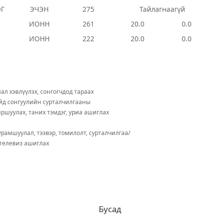
ЭГ
ЭЧЭН
275
Тайлагнаагүй
ИОНН
261
20.0
0.0
ИОНН
222
20.0
0.0
ал хэвлүүлэх, сонгогчдод тараах
йд сонгуулийн сурталчилгааны
йршуулах, таних тэмдэг, уриа ашиглах
урамшуулал, тээвэр, томилолт, сурталчилгаа/
 телевиз ашиглах
Бусад