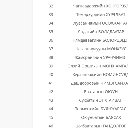
32
Чагнаадоржийн ХОНГОРЗУ
33
Төмөрхүрдийн ХҮРЭЛБАТ
34
Лувсаннямын ӨСӨХЖАРГА
35
Яндагийн БОЛДБААТАР
36
Нямдаваагийн БОЛОРЦЭЦЭ
37
Цагаанчулууны МӨНХЗУЛ
38
Жамсрангийн УРАНЧИМЭГ
39
Өлзий-Оршихын МӨНХ-АМГА
40
Хүрэлцоожийн НОМИНСУВ
41
Дашдооровын ЧИМЭГСАЙХ
42
Баатарын ОЮУН
43
Сүхбатын ЭНХТАЙВАН
44
Төрмөнхийн БУЯНЖАРГАЛ
45
Оюунбатын БАЯСАХ
46
Цогбаатарын ГАНДОЛГОР