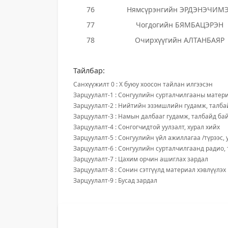
76
Нямсүрэнгийн ЭРДЭНЭЧИМ
77
Чогдогийн БЯМБАЦЭРЭН
78
Очирхүүгийн АЛТАНБАЯР
Тайлбар:
Санхүүжилт 0 : X буюу хоосон тайлан илгээсэн
Зарцуулалт-1 : Сонгуулийн сурталчилгааны матери
Зарцуулалт-2 : Нийтийн эзэмшлийн гудамж, талба
Зарцуулалт-3 : Намын далбааг гудамж, талбайд ба
Зарцуулалт-4 : Сонгогчидтой уулзалт, хурал хийх
Зарцуулалт-5 : Сонгуулийн үйл ажиллагаа /түрээс, 
Зарцуулалт-6 : Сонгуулийн сурталчилгаанд радио,
Зарцуулалт-7 : Цахим орчин ашиглах зардал
Зарцуулалт-8 : Сонин сэтгүүлд материал хэвлүүлэх
Зарцуулалт-9 : Бусад зардал