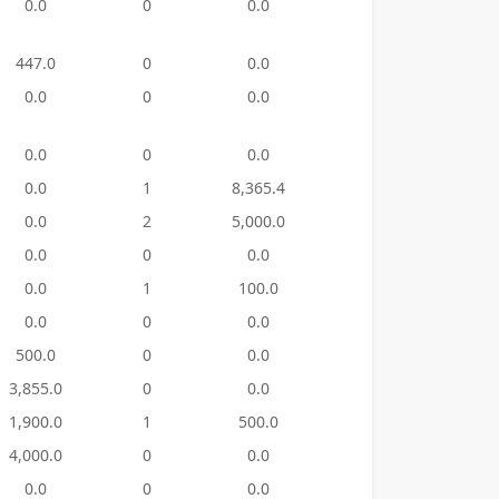
0.0
0
0.0
38
9,463
447.0
0
0.0
23
4,030
0.0
0
0.0
52
13,627
0.0
0
0.0
47
156,29
0.0
1
8,365.4
9
15,890
0.0
2
5,000.0
51
13,923
0.0
0
0.0
17
55,370
0.0
1
100.0
13
2,885
0.0
0
0.0
2
300.
500.0
0
0.0
11
1,900
3,855.0
0
0.0
12
9,450
1,900.0
1
500.0
11
6,530
4,000.0
0
0.0
23
25,370
0.0
0
0.0
8
630.