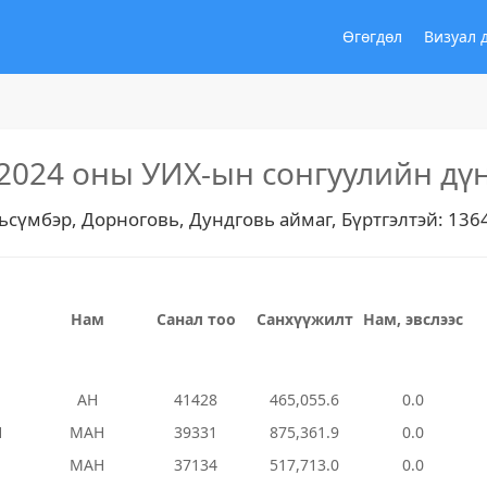
Өгөгдөл
Визуал 
2024 оны УИХ-ын сонгуулийн дү
ьсүмбэр, Дорноговь, Дундговь аймаг, Бүртгэлтэй: 136
Нам
Санал тоо
Санхүүжилт
Нам, эвслээс
АН
41428
465,055.6
0.0
Н
МАН
39331
875,361.9
0.0
МАН
37134
517,713.0
0.0