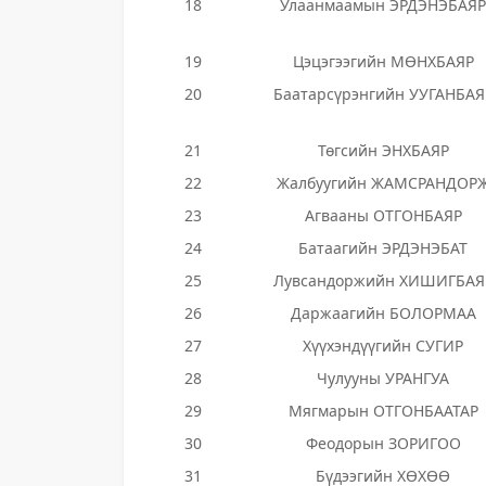
18
Улаанмаамын ЭРДЭНЭБАЯР
19
Цэцэгээгийн МӨНХБАЯР
20
Баатарсүрэнгийн УУГАНБАЯ
21
Төгсийн ЭНХБАЯР
22
Жалбуугийн ЖАМСРАНДОР
23
Агвааны ОТГОНБАЯР
24
Батаагийн ЭРДЭНЭБАТ
25
Лувсандоржийн ХИШИГБАЯ
26
Даржаагийн БОЛОРМАА
27
Хүүхэндүүгийн СУГИР
28
Чулууны УРАНГУА
29
Мягмарын ОТГОНБААТАР
30
Феодорын ЗОРИГОО
31
Бүдээгийн ХӨХӨӨ