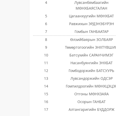
4
Лувсанбямбаагийн
МӨНХБАЯСГАЛАН
5
Цагаанхүүгийн МӨНХБАТ
6
Равжихын ЭРДЭНЭБҮРЭН
7
Гомбын ГАНБААТАР
8
Өлзийбаярын ЗОЛБАЯР
9
Төмөртогоогийн ЭНХТҮВШИ
10
Батсүхийн САРАНЧИМЭГ
11
Насанбуянгийн ЭНХБАТ
12
Гомбодоржийн БАТСУУРЬ
13
Лувсандоржийн ОДСЭР
14
Гомпилдоогийн МӨНХЦЭЦЭ
15
Отгоны МӨНХЗАЯА
16
Осорын ГАНБАТ
17
Алтангаригийн БҮДДОРЖ