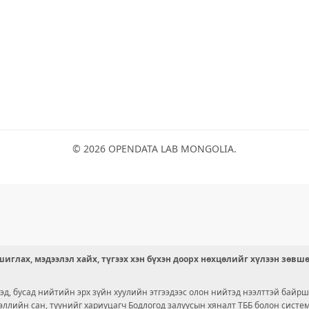
© 2026 OPENDATA LAB MONGOLIA.
иглах, мэдээлэл хайх, түгээх хэн бүхэн доорх нөхцөлийг хүлээн зөвш
д, бусад нийтийн эрх зүйн хуулийн этгээдээс олон нийтэд нээлттэй байрш
ээллийн сан, түүнийг хариуцагч Бодлогод залуусын хяналт ТББ болон сист