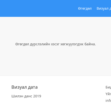
Өгөгдөл
Визуал 
Өгөгдөл дүрслэлийн хэсэг хөгжүүлэгдэж байна.
Визуал дата
Би
Үй
Шилэн данс 2019
in