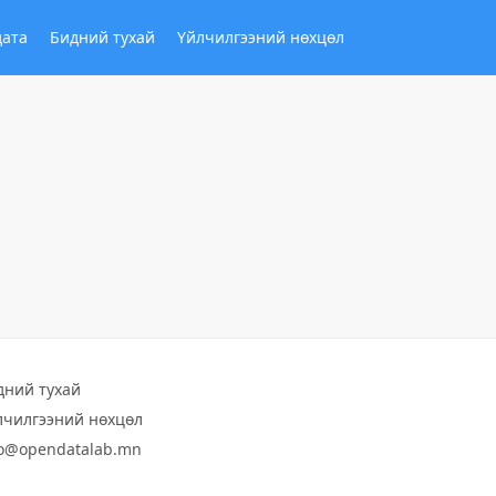
дата
Бидний тухай
Үйлчилгээний нөхцөл
дний тухай
лчилгээний нөхцөл
fo@opendatalab.mn