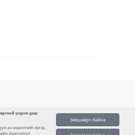
өөрсний үндсэн дээр
Зөвшөөрч байна
уулсан мэдээллийг иргэд,
емийн ашиглалтыг