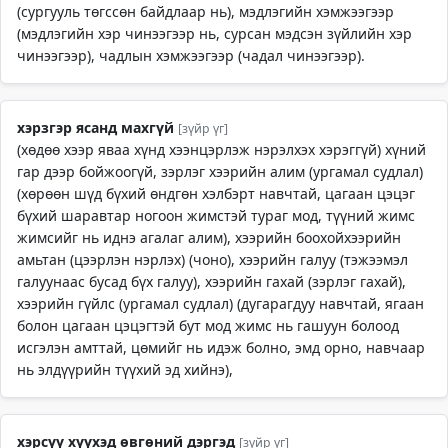
(сургууль төгссөн байдлаар нь), мэдлэгийн хэмжээгээр
(мэдлэгийн хэр чинээгээр нь, сурсан мэдсэн зүйлийн хэр
чинээгээр), чадлын хэмжээгээр (чадал чинээгээр).
хэрзгэр ясанд махгүй
[зүйр үг]
(хөдөө хээр яваа хүнд хээнцэрлэж нэрэлхэх хэрэггүй) хүний
гар дээр бойжоогүй, зэрлэг хээрийн алим (ургамал судлал)
(хөрөөн шүд бүхий өндгөн хэлбэрт навчтай, цагаан цэцэг
бүхий шаравтар ногоон жимстэй тураг мод, түүний жимс
жимсийг нь иднэ агалаг алим), хээрийн боохойхээрийн
амьтан (цээрлэн нэрлэх) (чоно), хээрийн галуу (тэжээмэл
галуунаас бусад бүх галуу), хээрийн гахай (зэрлэг гахай),
хээрийн гүйлс (ургамал судлал) (дугарагдуу навчтай, ягаан
болон цагаан цэцэгтэй бут мод жимс нь гашуун болоод
исгэлэн амттай, цөмийг нь идэж болно, эмд орно, навчаар
нь элдүүрийн түүхий эд хийнэ),
хэрсүү хүүхэд өвгөний дэргэд
[зүйр үг]