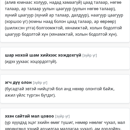
(алив юмнаас холуур, надад хамаагүй) цаад талаар, нөгөө
талаар, ар талаар уулын цаагуур (уулын нөгөө талаар),
хүний цаагуур (хүний ар талаар, далдуур), наагуур цаагуур
(хоршоо үг) (юмны наад болон цаад талаар, ар өврөөр)
(шилжсэн утга) болгоомжтой, хянамжтай, холын бодолтой
цаагуур бодолтой хүн (хянамжтай, холын бодолтой хүн).
шар нохой шам хийхээс хождохгүй
[зүйр үг]
(идэх уухаас хоцордоггүй).
эгч дүү олон
[зүйр үг]
(бусадтай эвтэй нийцтэй бол анд нөхөр олонтой байж,
ажил үйлс түргэн бүтдэг).
эзэн сайтай мал цовоо
[зүйр үг]
(үр хүүхдэд эцэг эхийн өмөг түшиг, нөмөр нөөлөг чухал, мал
хөрөнгөнд эзний арчилгаа маллагаа чухал), ам дордойвч,