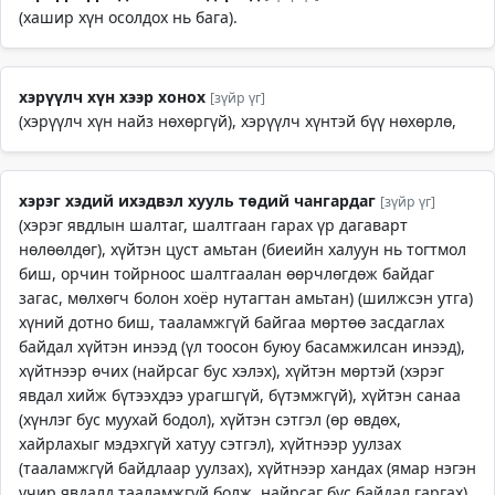
(хашир хүн осолдох нь бага).
хэрүүлч хүн хээр хонох
[зүйр үг]
(хэрүүлч хүн найз нөхөргүй), хэрүүлч хүнтэй бүү нөхөрлө,
хэрэг хэдий ихэдвэл хууль төдий чангардаг
[зүйр үг]
(хэрэг явдлын шалтаг, шалтгаан гарах үр дагаварт
нөлөөлдөг), хүйтэн цуст амьтан (биеийн халуун нь тогтмол
биш, орчин тойрноос шалтгаалан өөрчлөгдөж байдаг
загас, мөлхөгч болон хоёр нутагтан амьтан) (шилжсэн утга)
хүний дотно биш, тааламжгүй байгаа мөртөө засдаглах
байдал хүйтэн инээд (үл тоосон буюу басамжилсан инээд),
хүйтнээр өчих (найрсаг бус хэлэх), хүйтэн мөртэй (хэрэг
явдал хийж бүтээхдээ урагшгүй, бүтэмжгүй), хүйтэн санаа
(хүнлэг бус муухай бодол), хүйтэн сэтгэл (өр өвдөх,
хайрлахыг мэдэхгүй хатуу сэтгэл), хүйтнээр уулзах
(тааламжгүй байдлаар уулзах), хүйтнээр хандах (ямар нэгэн
учир явдалд тааламжгүй болж, найрсаг бус байдал гаргах),