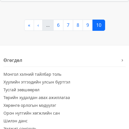
«
‹
…
6
7
8
9
10
Өгөгдөл
Монгол хэлний тайлбар толь
Хуулийн этгээдийн улсын бүртгэл
Тусгай зөвшөөрөл
Төрийн худалдан авах ажиллагаа
Хөрөнгө орлогын мэдүүлэг
Орон нутгийн хөгжлийн сан
Шилэн данс
Ээлжит сонгууль