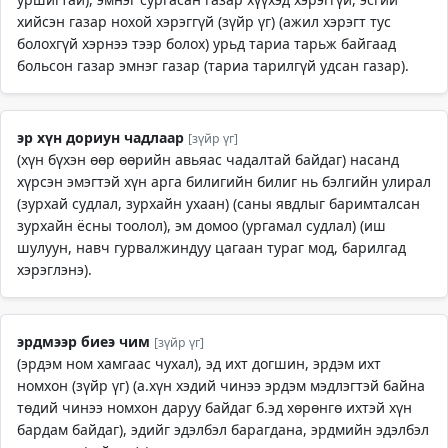
хийсэн газар нохой хэрэггүй (зүйр үг) (ажил хэрэгт тус
болохгүй хэрнээ тээр болох) урьд тариа тарьж байгаад
больсон газар эмнэг газар (тариа тарилгүй удсан газар).
эр хүн дориун чадлаар
[зүйр үг]
(хүн бүхэн өөр өөрийн авьяас чадалтай байдаг) насанд
хүрсэн эмэгтэй хүн арга билигийн билиг нь бэлгийн улирал
(зурхай судлал, зурхайн ухаан) (саны явдлыг баримталсан
зурхайн ёсны тоолол), эм домоо (ургамал судлал) (иш
шулуун, навч гурвалжиндуу цагаан тураг мод, барилгад
хэрэглэнэ).
эрдмээр биеэ чим
[зүйр үг]
(эрдэм ном хамгаас чухал), эд ихт догшин, эрдэм ихт
номхон (зүйр үг) (а.хүн хэдий чинээ эрдэм мэдлэгтэй байна
төдий чинээ номхон даруу байдаг б.эд хөрөнгө ихтэй хүн
бардам байдаг), эдийг эдэлбэл барагдана, эрдмийн эдэлбэл