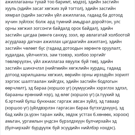
ажиллагааны тухай тоо баримт, мэдээ), эдийн засгийн
хууль (эдийн засаг хөгжих зүй тогтол), эдийн засгийн
хямрал (эдийн засгийн үйл ажиллагаа, гадаад ба дотоод
хүчин зүйлээс болж ард түмний амьдрал доройтон, улс
орны хөгжил зогсонги байдалд орох байдал), эдийн
засгийн цагдаа (мөнгө санхүү, зээл, өр авлагатай холбоотой
асуудлаар дагнан ажиллах цагдаагийн ажилтан), эдийн
засгийн чөлөөт бүс (гадаад дотоодын хөрөнгө оруулалт,
худалдаа, үйлчилгээ, зам тээвэр, холбоо зэргийг
төвлөрүүлэн, үйл ажиллагаа явуулж буй төв), эдийн
засгийн шинэчлэл (нийгмийн хөгжлийн хурдац, гадаад
дотоод харилцааны хөгжил, өөрийн орны ирээдүйн зорилт
зэргээс шалтгаалан хийгдэх, эдийн засгийн бодлогын
өөрчлөлт), эд бараа (хоршоо үг) (хүмүүсийн хэрэглэх эдлэл,
барааны ерөнхий нэр), эд өлөг (хоршоо үг) (а.түүхий эд
б.эртний булш бунхнаас гаргаж авсан зүйл), эд таваар
(хоршоо үг) (үйлдвэрлэн гаргасан бараа бүтээгдэхүүн), эд
бад хийх (а.үрэн таран хийх, эвдэж устгах б.хөнөөх, хороох)
амьтан, ургамлын үндсэн бүрэлдэхүүн булчирхайн эд
(булчирхайг бүрдүүлж буй эсүүдийн нийлбэр нэхдэс).