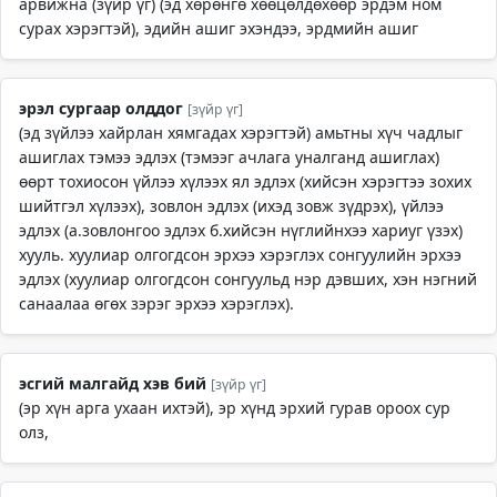
арвижна (зүйр үг) (эд хөрөнгө хөөцөлдөхөөр эрдэм ном
сурах хэрэгтэй), эдийн ашиг эхэндээ, эрдмийн ашиг
эрэл сургаар олддог
[зүйр үг]
(эд зүйлээ хайрлан хямгадах хэрэгтэй) амьтны хүч чадлыг
ашиглах тэмээ эдлэх (тэмээг ачлага уналганд ашиглах)
өөрт тохиосон үйлээ хүлээх ял эдлэх (хийсэн хэрэгтээ зохих
шийтгэл хүлээх), зовлон эдлэх (ихэд зовж зүдрэх), үйлээ
эдлэх (а.зовлонгоо эдлэх б.хийсэн нүглийнхээ хариуг үзэх)
хууль. хуулиар олгогдсон эрхээ хэрэглэх сонгуулийн эрхээ
эдлэх (хуулиар олгогдсон сонгуульд нэр дэвших, хэн нэгний
санаалаа өгөх зэрэг эрхээ хэрэглэх).
эсгий малгайд хэв бий
[зүйр үг]
(эр хүн арга ухаан ихтэй), эр хүнд эрхий гурав ороох сур
олз,