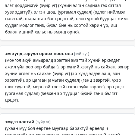
элэг дордойхгүй (зүйр үг) (хүний элгэн саднаа гэх сэтгэл
хувирдаггүй), элгэн шош (ургамал судлал) (өдлөг нийлмэл
навчтай, шаравтар баг цэцэгтэй, олон үртэй буурцаг жимс
суудаг модлог тэнз, бүхэл бие нь хортой харин үр, иш
болон ишний хальс нь эмэнд орно).
эм хүнд ээрүүл ороох ноос олз
[зүйр үг]
(монгол ахуй амьдралд эрэгтэй эмэгтэй хүний эрхэлдэг
ажил үйл өөр өөр байдаг), эр хүний хээгүй нь сайхан, эхнэр
хүний өглөг нь сайхан (зүйр үг) (эр хүнд элдэв ааш, зан
хэрэггүй), эр цагаан (амьтан судлал) (ганц эвэртэй, үхэр
шиг сүүлтэй, морьтой төстэй нэгэн зүйл гөрөөс), эр цэцэг
(ургамал судлал) (зөвхөн эр туурцаг бүхий ганц бэлгэт
цэцэг).
эмдээ халтай
[зүйр үг]
(ухаан муу бол өөртөө муугаар барахгүй өрөөлд ч
уршигтай), эмнэг сургасан газар хүүхэд хэрэггүй, эсгий