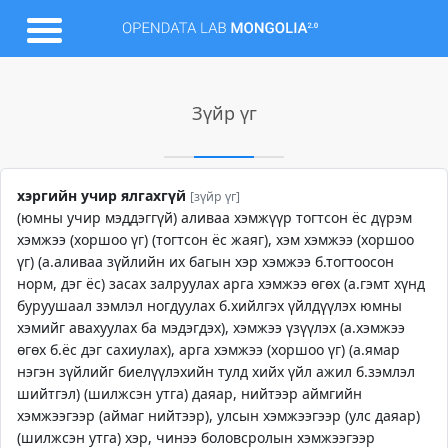
Зүйр үг
хэргийн учир ялгахгүй
[зүйр үг]
(юмны учир мэддэггүй) аливаа хэмжүүр тогтсон ёс дүрэм
хэмжээ (хоршоо үг) (тогтсон ёс жаяг), хэм хэмжээ (хоршоо
үг) (а.аливаа зүйлийн их багын хэр хэмжээ б.тогтоосон
норм, дэг ёс) засах залруулах арга хэмжээ өгөх (а.гэмт хүнд
буруушаал зэмлэл ногдуулах б.хийлгэх үйлдүүлэх юмны
хэмийг авахуулах ба мэдэгдэх), хэмжээ үзүүлэх (а.хэмжээ
өгөх б.ёс дэг сахиулах), арга хэмжээ (хоршоо үг) (а.ямар
нэгэн зүйлийг биелүүлэхийн тулд хийх үйл ажил б.зэмлэл
шийтгэл) (шилжсэн утга) даяар, нийтээр аймгийн
хэмжээгээр (аймаг нийтээр), улсын хэмжээгээр (улс даяар)
(шилжсэн утга) хэр, чинээ боловсролын хэмжээгээр