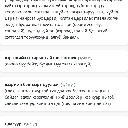
хүйтнээр харах (тааламжгүй харах), хүйтэн харц (үл
тоомсорлосон, сэтгэлд таагүй сэтгэгдэл төрүүлсэн), хүйтэн
царай (найрсаг бус царай), хүйтэн царайлах (тааламжгүй,
эелдэг бус хандах), хүйтэн элэгтэй (өөриймсөг бус
санаатай), нүдэнд хүйтэн (харахад таатай бус, эвгүй
сэтгэгдэл төрүүлэхүйц, аягүй байдал).
хэрээнийхээ харыг гайхав гэх шиг
[зүйр үг]
(өөрөө муу байж, бусдыг муу хэлэх хэрэггүй).
хээрийн бэлчээрт дуулаач
[зүйр үг]
(гоёх, гангалах дуртай хүн даарах бээрэх нь амархан
байдаг) эдлэл хэрэглэлийн хийц хэлбэр, хээ хуар нь гоё
сайхан хээнцэр хийцтэй цаг (гоё, чамин хийцтэй цаг).
цаагуур
[зүйр үг]