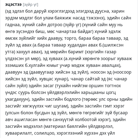
эцэстээ
[зүйр үг]
(эд эдлэл бол даруй хэрэглэгдээд элэгдээд дуусна, харин
эрдэм мэдлэг бол улам баяжиж насад тэжээнэ), эдийн сайн
гаднаа, хүний сайн дотроо (зүйр үг) (хүний сайн муу нь
өнгө зүсэндээ биш, мөс чанартаа байдаг) хүний эдэлж
өмсөх зүйлийг хийх даавуу, торго, бараа бараа таваар, эд
зүйл эд авах (а.бараа таваар худалдан авах б.(шилжсэн
утга) хахуул авах), эд мөрийн баримт (хэргийн газар
үлдээсэн ул мөр), эд хуваах (а.хүний хөрөнгө зоорыг хувааж
эзэмших б.хулгайн юмыг учир мэдэж хуваан авалцах),
даавуун эд (даавуугаар хийсэн эд зүйл), ноосон эд (ноосоор
хийсэн эд зүйл, хувцас хунар), чанар сайтай эд (яс чанар
сайн зүйл) эдийн засаг (тухайн нийгэм оршин тогтнох
үндэс суурь болсон үйлдвэрлэлийн харьцааны цогц
ухагдахуун), эдийн засгийн бодлого (төрөөс улс орны эдийн
засгийг хөгжүүлэх чиг шугам), эдийн засгийн гэмт хэрэг
(улсын болон бусдын эд зүйл, мөнгө төгрөгийг зүй бусаар
авч ашигласан мөнгө санхүүтэй холбоотой хэрэг), эдийн
засгийн мэдээлэл (материал баялгийн үйлдвэрлэл,
хуваарилалт, солилцоо, хэрэглээний хүрээн дэх үйл