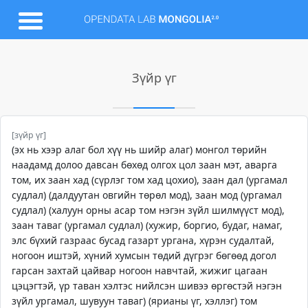
Зүйр үг
[зүйр үг]
(эх нь хээр алаг бол хүү нь шийр алаг) монгол төрийн
наадамд долоо давсан бөхөд олгох цол заан мэт, аварга
том, их заан хад (сүрлэг том хад цохио), заан дал (ургамал
судлал) (далдуутан овгийн төрөл мод), заан мод (ургамал
судлал) (халуун орны асар том нэгэн зүйл шилмүүст мод),
заан таваг (ургамал судлал) (хужир, боргио, будаг, намаг,
элс бүхий газраас бусад газарт ургана, хүрэн судалтай,
ногоон иштэй, хүний хумсын төдий дүгрэг бөгөөд догол
гарсан захтай цайвар ногоон навчтай, жижиг цагаан
цэцэгтэй, үр таван хэлтэс нийлсэн шивээ өргөстэй нэгэн
зүйл ургамал, шувуун таваг) (ярианы үг, хэллэг) том