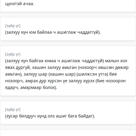
цүнхтэй ачаа.
[зүйр үг]
(залхуу хүн юм байлаа ч ашиглаж чаддаггүй).
[зүйр үг]
(залхуу хүн байгаа юмаа ч ашиглаж чаддаггүй) малын хол
явах дургүй, хашин залхуу амьтан (нозоорч хөшсөн дөжир
амьтан), залхуу шар (хашин шар) (шилжсэн утга) бие
нозоорч, амрах дур хүрсэн үе залхуу хүрэх (бие нозоорон
ядарч, амармаар болох).
[зүйр үг]
(зусар бялдууч хүнд олз ашиг бага байдаг).