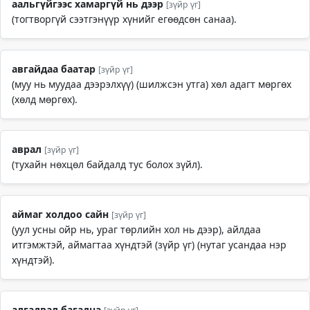
аальгүйгээс хамаргүй нь дээр
[зүйр үг]
(тогтворгүй сээтгэнүүр хүнийг егөөдсөн санаа).
авгайдаа баатар
[зүйр үг]
(муу нь муудаа дээрэлхүү) (шилжсэн утга) хөл адагт мөргөх
(хөлд мөргөх).
аврал
[зүйр үг]
(тухайн нөхцөл байдалд тус болох зүйл).
аймаг холдоо сайн
[зүйр үг]
(уул усны ойр нь, ураг төрлийн хол нь дээр), айлдаа
итгэмжтэй, аймагтаа хүндтэй (зүйр үг) (нутаг усандаа нэр
хүндтэй).
алгадвал багадна