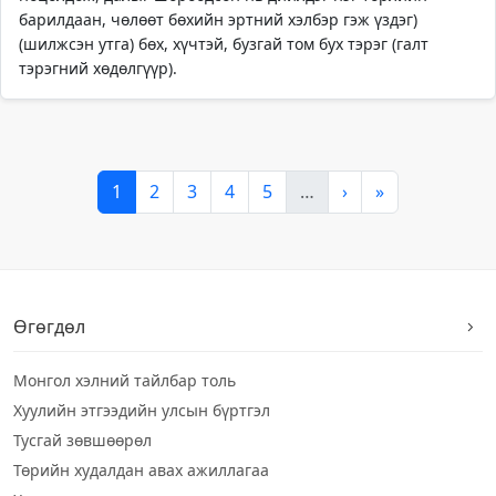
барилдаан, чөлөөт бөхийн эртний хэлбэр гэж үздэг)
(шилжсэн утга) бөх, хүчтэй, бузгай том бух тэрэг (галт
тэрэгний хөдөлгүүр).
1
2
3
4
5
…
›
»
Өгөгдөл
Монгол хэлний тайлбар толь
Хуулийн этгээдийн улсын бүртгэл
Тусгай зөвшөөрөл
Төрийн худалдан авах ажиллагаа