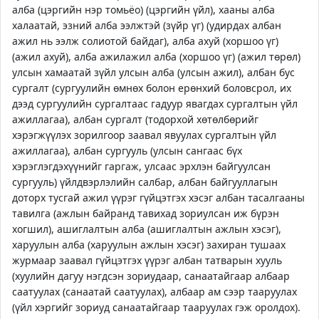
алба (цэргийн нэр томьёо) (цэргийн үйл), хааны алба
халаатай, эзний алба ээлжтэй (зүйр үг) (удирдах албан
ажил нь ээлж солиотой байдаг), алба ахуй (хоршоо үг)
(ажил ахуй), алба ажилажил алба (хоршоо үг) (ажил төрөл)
улсын хамаатай зүйл улсын алба (улсын ажил), албан бус
сургалт (сургуулийн өмнөх болон ерөнхий боловсрол, их
дээд сургуулийн сургалтаас гадуур явагдах сургалтын үйл
ажиллагаа), албан сургалт (тодорхой хөтөлбөрийг
хэрэгжүүлэх зорилгоор заавал явуулах сургалтын үйл
ажиллагаа), албан сургууль (улсын сангаас бүх
хэрэглэгдэхүүнийг гаргаж, улсаас эрхлэн байгуулсан
сургууль) үйлдвэрлэлийн салбар, албан байгууллагын
доторх тусгай ажил үүрэг гүйцэтгэх хэсэг албан тасалгааны
тавилга (ажлын байранд тавихад зориулсан иж бүрэн
хогшил), ашиглалтын алба (ашиглалтын ажлын хэсэг),
харуулын алба (харуулын ажлын хэсэг) захиран тушаах
журмаар заавал гүйцэтгэх үүрэг албан татварын хууль
(хуулийн дагуу нэгдсэн зориудаар, санаатайгаар албаар
саатуулах (санаатай саатуулах), албаар ам сээр тааруулах
(үйл хэргийг зориуд санаатайгаар тааруулах гэж оролдох).