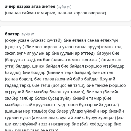
ачир дээрээ атаа жөтөө
[зүйр үг]
(наанаа сайхан юм ярьж, цаанаа хорсол өвөрлөх).
баатар
[зүйр үг]
(оюун ухаан бүхнээс хүчтэй), бие өтлөвч санаа өтлөхгүй
(цэцэн үг) (бие хөгширсөн ч ухаан санаа эрүүл) юмны тал,
хэсэг, зүг чиг уулын ар бие (уулын ар этгээд), баруун бие
(баруун этгээд), их бие (аливаа юмны гол хэсэг) (шилжсэн
утга) бялдар, шинж байдал бие байдал (хоршоо үг) (бялдар
байдал), бие бялдар (биеийн төрх байдал), бие сэтгэл
(санаа бодол), бие төлөв (а.хүний байр байдал б.хүний
гадаад төрх), бие тэгш (цогцос өв тэгш), бие тэнхээ (хоршоо
үг) (хүний бие махбод болон хүч тамир), бие хар (биеийн
хэлбэр галбир болон бусад зүйл), биеийн тамир (бие
махбодыг сайжруулахын тулд төрөл бүрээр хийх дасгал)
(шашны нэр томьёо) бод биеэр үйлдэх үйлийн нэр биеийн
гурван нүгэл (амьтан алах, хулгай хийх, буруу хурьцал) (хэл
шинжлэл)үйлийн эзэн нэгдүгээр бие (би), хоёрдугаар бие
(чи), гуравдугаар бие (тэр).