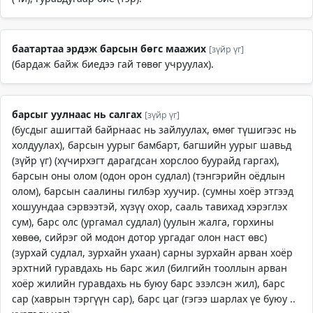
баатартаа эрдэж барсын бөгс маажих
[зүйр үг]
(бардаж байж биедээ гай төвөг учруулах).
барсыг уулнаас нь салгах
[зүйр үг]
(бусдыг ашигтай байрнаас нь зайлуулах, өмөг түшигээс нь
холдуулах), барсын уурыг бамбарт, багшийн уурыг шавьд
(зүйр үг) (хүчирхэгт дарагдсан хорслоо буурайд гаргах),
барсын оны олом (одон орон судлал) (тэнгэрийн оёдлын
олом), барсын саалины гилбэр хуучир. (сумны хоёр этгээд
хошуундаа сэрвээтэй, хүзүү охор, сааль тавихад хэрэглэх
сум), барс олс (ургамал судлал) (уулын жалга, горхины
хөвөө, сийрэг ой модон дотор ургадаг олон наст өвс)
(зурхай судлал, зурхайн ухаан) сарны зурхайн арван хоёр
эрхтний гуравдахь нь барс жил (билгийн тооллын арван
хоёр жилийн гуравдахь нь буюу барс эзэлсэн жил), барс
сар (хаврын тэргүүн сар), барс цаг (гэгээ шарлах үе буюу ..