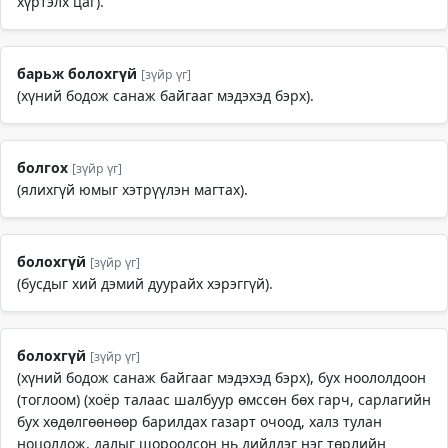
хүртэлх цаг).
барьж болохгүй
[зүйр үг]
(хүний бодож санаж байгааг мэдэхэд бэрх).
болгох
[зүйр үг]
(ялихгүй юмыг хэтрүүлэн магтах).
болохгүй
[зүйр үг]
(бусдыг хий дэмий дуурайх хэрэггүй).
болохгүй
[зүйр үг]
(хүний бодож санаж байгааг мэдэхэд бэрх), бух ноололдоон
(тоглоом) (хоёр талаас шалбуур өмссөн бөх гарч, сарлагийн
бух хөдөлгөөнөөр барилдах газарт очоод, халз тулан
ноцолдож, далыг шороодсон нь дийлдэг нэг төрлийн