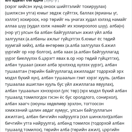
[зүйр үг]
(хэрэг хийсэн хүнд оноох шийтгэлийг тохируулах)
(шилжсэн утга) юмыг эвдэж сүйтгэх, баллах (ярианы үг,
хэллэг) хохироох, нэр төрийг нь унагах худал хэлээд намайг
аллаа шүү (худал хэлж намайг их хохироолоо шүү). алба(н)
(нэр үг) улсын ба албан байгууллагын ажил үйл алба
залгуулах (а.албаны ажлыг гүйцэтгэх б.юмыг ёс төдий
хуумгай хийх), алба өнгөрөөх (а.алба залгуулах б.ажил
үүргийг ор нэр болгох), алба хаах (а.албан байгууллагад
үүрэг биелүүлэх б.цэрэгт явах в.ор нэр төдий гүйцэтгэх),
албан тушаал (ажил алба эрхлэхэд хүлээх үүрэг), албан
тушаалтан (төрийн байгууллагад ажилладаг тодорхой эрх
мэдэл бүхий хүн), албан тушаалын гэмт хэрэг хууль. (албан
тушаалаа ашиглан хууль бус үйл ажиллагаа явуулах),
албан тушаалын хэнээрхэл (улс төр) (эрх мэдэл бүхий албан
тушаалд томилогдох гэсэн ёс бус оролдлого, сонирхол),
албан хаагч (оюуны хөдөлмөр эрхлэн, тогтоосон
хэмжээний цалин авдаг хүмүүс, улсын байгууллагын
ажилтан), албан бичгийн найруулга (хэл шинжлэл)(албан
бичгийн утга найруулга), албанд томилох (тодорхой албан
тушаалд томилох), төрийн алба (төрийн ажил), цэргийн