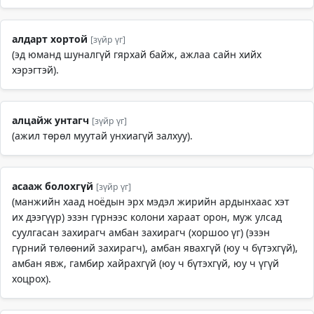
алдарт хортой
[зүйр үг]
(эд юманд шуналгүй гярхай байж, ажлаа сайн хийх
хэрэгтэй).
алцайж унтагч
[зүйр үг]
(ажил төрөл муутай унхиагүй залхуу).
асааж болохгүй
[зүйр үг]
(манжийн хаад ноёдын эрх мэдэл жирийн ардынхаас хэт
их дээгүүр) эзэн гүрнээс колони хараат орон, муж улсад
суулгасан захирагч амбан захирагч (хоршоо үг) (эзэн
гүрний төлөөний захирагч), амбан явахгүй (юу ч бүтэхгүй),
амбан явж, гамбир хайрахгүй (юу ч бүтэхгүй, юу ч үгүй
хоцрох).