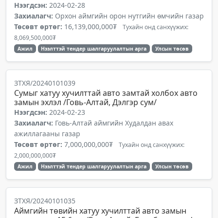
Нээгдсэн:
2024-02-28
Захиалагч:
Орхон аймгийн орон нутгийн өмчийн газар
Төсөвт өртөг:
16,139,000,000₮
Тухайн онд санхүүжих:
8,069,500,000₮
Ажил
Нээлттэй тендер шалгаруулалтын арга
Улсын төсөв
ЗТХЯ/20240101039
Сумыг хатуу хучилттай авто замтай холбох авто
замын эхлэл /Говь-Алтай, Дэлгэр сум/
Нээгдсэн:
2024-02-23
Захиалагч:
Говь-Алтай аймгийн Худалдан авах
ажиллагааны газар
Төсөвт өртөг:
7,000,000,000₮
Тухайн онд санхүүжих:
2,000,000,000₮
Ажил
Нээлттэй тендер шалгаруулалтын арга
Улсын төсөв
ЗТХЯ/20240101035
Аймгийн төвийн хатуу хучилттай авто замын