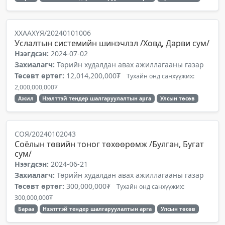
ХХААХҮЯ/20240101006
Услалтын системийн шинэчлэл /Ховд, Дарви сум/
Нээгдсэн:
2024-07-02
Захиалагч:
Төрийн худалдан авах ажиллагааны газар
Төсөвт өртөг:
12,014,200,000₮
Тухайн онд санхүүжих:
2,000,000,000₮
Ажил
Нээлттэй тендер шалгаруулалтын арга
Улсын төсөв
СОЯ/20240102043
Соёлын төвийн тоног төхөөрөмж /Булган, Бугат
сум/
Нээгдсэн:
2024-06-21
Захиалагч:
Төрийн худалдан авах ажиллагааны газар
Төсөвт өртөг:
300,000,000₮
Тухайн онд санхүүжих:
300,000,000₮
Бараа
Нээлттэй тендер шалгаруулалтын арга
Улсын төсөв