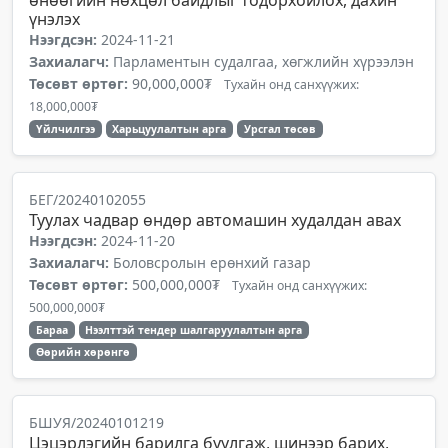
өнөөгийн нөхцөл байдлыг тодорхойлох, дахин
үнэлэх
Нээгдсэн:
2024-11-21
Захиалагч:
Парламентын судалгаа, хөгжлийн хүрээлэн
Төсөвт өртөг:
90,000,000₮
Тухайн онд санхүүжих:
18,000,000₮
Үйлчилгээ
Харьцуулалтын арга
Урсгал төсөв
БЕГ/20240102055
Туулах чадвар өндөр автомашин худалдан авах
Нээгдсэн:
2024-11-20
Захиалагч:
Боловсролын ерөнхий газар
Төсөвт өртөг:
500,000,000₮
Тухайн онд санхүүжих:
500,000,000₮
Бараа
Нээлттэй тендер шалгаруулалтын арга
Өөрийн хөрөнгө
БШУЯ/20240101219
Цэцэрлэгийн барилга буулгаж, шинээр барих,