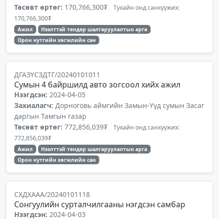
Төсөвт өртөг:
170,766,300₮
Тухайн онд санхүүжих:
170,766,300₮
Ажил
Нээлттэй тендер шалгаруулалтын арга
Орон нутгийн хөгжлийн сан
ДГАЗҮСЗДТГ/20240101011
Сумын 4 байршилд авто зогсоол хийх ажил
Нээгдсэн:
2024-04-05
Захиалагч:
Дорноговь аймгийн Замын-Үүд сумын Засаг
даргын Тамгын газар
Төсөвт өртөг:
772,856,039₮
Тухайн онд санхүүжих:
772,856,039₮
Ажил
Нээлттэй тендер шалгаруулалтын арга
Орон нутгийн хөгжлийн сан
СХДХААА/20240101118
Сонгуулийн сурталчилгааны нэгдсэн самбар
Нээгдсэн:
2024-04-03