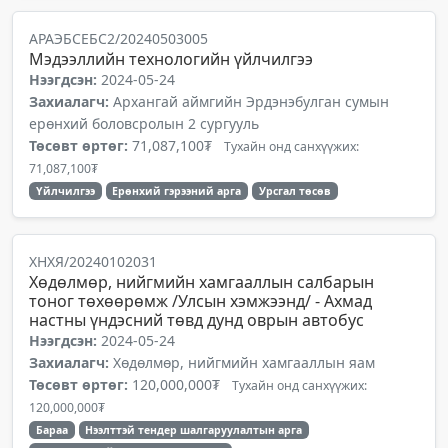
АРАЭБСЕБС2/20240503005
Мэдээллийн технологийн үйлчилгээ
Нээгдсэн:
2024-05-24
Захиалагч:
Архангай аймгийн Эрдэнэбулган сумын
ерөнхий боловсролын 2 сургууль
Төсөвт өртөг:
71,087,100₮
Тухайн онд санхүүжих:
71,087,100₮
Үйлчилгээ
Ерөнхий гэрээний арга
Урсгал төсөв
ХНХЯ/20240102031
Хөдөлмөр, нийгмийн хамгааллын салбарын
тоног төхөөрөмж /Улсын хэмжээнд/ - Ахмад
настны үндэсний төвд дунд оврын автобус
Нээгдсэн:
2024-05-24
Захиалагч:
Хөдөлмөр, нийгмийн хамгааллын яам
Төсөвт өртөг:
120,000,000₮
Тухайн онд санхүүжих:
120,000,000₮
Бараа
Нээлттэй тендер шалгаруулалтын арга