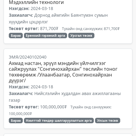
Мэдээллийн технологи
Нээгдсэн:
2024-03-18
Захиалагч:
Дорнод аймгийн Баянтүмэн сумын
хүүхдийн цэцэрлэг
Төсөвт өртөг:
871,700₮
Тухайн онд санхүүжих: 871,700₮
Бараа
Ерөнхий гэрээний арга
Урсгал төсөв
ЭМЯ/20240102040
Ахмад настан, эрүүл мэндийн үйлчилгээг
сайжруулах "Сонгинохайрхан" төслийн тоног
төхөөрөмж /Улаанбаатар, Сонгинохайрхан
дүүрэг/
Нээгдсэн:
2024-03-18
Захиалагч:
Нийслэлийн худалдан авах ажиллагааны
газар
Төсөвт өртөг:
100,000,000₮
Тухайн онд санхүүжих:
100,000,000₮
Бараа
Нээлттэй тендер шалгаруулалтын арга
Улсын төсөв