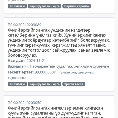
90,000,000₮
Үйлчилгээ
Харьцуулалтын арга
Өөрийн хөрөнгө
ПСХХ/20240203089
Хүний эрхийг хангах үндэсний нэгдүгээр
хөтөлбөрийн үнэлгээ хийх, Хүний эрхийг хангах
үндэсний хоёрдугаар хөтөлбөрийг боловсруулах,
түүнийг хэрэгжүүлэх, хэрэгжилтэд хяналт тавих,
үндэсний тогтолцоог сайжруулах, санал зөвлөмж
боловсруулах.
Нээгдсэн:
2024-11-21
Захиалагч:
Парламентын судалгаа, хөгжлийн хүрээлэн
Төсөвт өртөг:
99,000,000₮
Тухайн онд санхүүжих:
19,800,000₮
Үйлчилгээ
Харьцуулалтын арга
Урсгал төсөв
ПСХХ/20240203050
Хүний эрхийг хангах чиглэлээр өмнө хийгдсэн
хууль зүйн судалгааны үр дүнгүүдийг нэгтгэн,