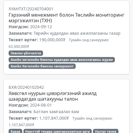
XҮАНТXТ/20240704001
Гэрээний менежмент болон Төслийн мониторинг
мэргэжилтэн (ТХН)
Нээгдсэн:
2024-09-12
Захиалагч:
Төрийн худалдан авах ажиллагааны газар
Төсөвт өртөг:
190,000,000₮
Тухайн онд санхүүжих:
63,300,000₮
Зөвлөх үйлчилгээ
Азийн хөгжлийн банкны худалдан авах ажиллагааны журам
Азийн Хөгжлийн банкны санхүүжилт
БХЯ/20240102042
Хөвсгөл нуурын цэвэрлэгээний ажилд
шаардагдах шатахууны талон
Нээгдсэн:
2024-08-01
Захиалагч:
Батлан хамгаалах яам
Төсөвт өртөг:
1,107,847,000₮
Тухайн онд санхүүжих:
1,107,847,000₮
Бараа
Нээлттэй тендер шалгаруулалтын арга
Урсгал төсөв