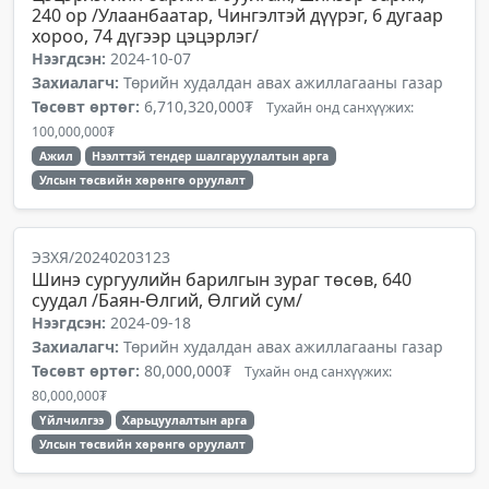
240 ор /Улаанбаатар, Чингэлтэй дүүрэг, 6 дугаар
хороо, 74 дүгээр цэцэрлэг/
Нээгдсэн:
2024-10-07
Захиалагч:
Төрийн худалдан авах ажиллагааны газар
Төсөвт өртөг:
6,710,320,000₮
Тухайн онд санхүүжих:
100,000,000₮
Ажил
Нээлттэй тендер шалгаруулалтын арга
Улсын төсвийн хөрөнгө оруулалт
ЭЗХЯ/20240203123
Шинэ сургуулийн барилгын зураг төсөв, 640
суудал /Баян-Өлгий, Өлгий сум/
Нээгдсэн:
2024-09-18
Захиалагч:
Төрийн худалдан авах ажиллагааны газар
Төсөвт өртөг:
80,000,000₮
Тухайн онд санхүүжих:
80,000,000₮
Үйлчилгээ
Харьцуулалтын арга
Улсын төсвийн хөрөнгө оруулалт