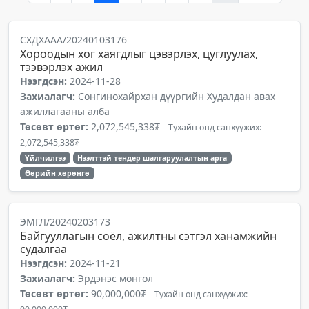
СХДХААА/20240103176
Хороодын хог хаягдлыг цэвэрлэх, цуглуулах,
тээвэрлэх ажил
Нээгдсэн:
2024-11-28
Захиалагч:
Сонгинохайрхан дүүргийн Худалдан авах
ажиллагааны алба
Төсөвт өртөг:
2,072,545,338₮
Тухайн онд санхүүжих:
2,072,545,338₮
Үйлчилгээ
Нээлттэй тендер шалгаруулалтын арга
Өөрийн хөрөнгө
ЭМГЛ/20240203173
Байгууллагын соёл, ажилтны сэтгэл ханамжийн
судалгаа
Нээгдсэн:
2024-11-21
Захиалагч:
Эрдэнэс монгол
Төсөвт өртөг:
90,000,000₮
Тухайн онд санхүүжих: