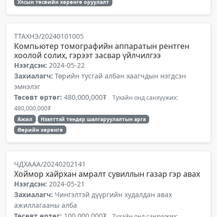
Улсын төсвийн хөрөнгө оруулалт
ТТАХНЭ/20240101005
Компьютер томографийн аппаратын рентген
хоолой солих, гэрээт засвар үйлчилгээ
Нээгдсэн:
2024-05-22
Захиалагч:
Төрийн тусгай албан хаагчдын нэгдсэн
эмнэлэг
Төсөвт өртөг:
480,000,000₮
Тухайн онд санхүүжих:
480,000,000₮
Ажил
Нээлттэй тендер шалгаруулалтын арга
Өөрийн хөрөнгө
ЧДХААА/20240202141
Хоймор хайрхан амралт сувиллын газар гэр авах
Нээгдсэн:
2024-05-21
Захиалагч:
Чингэлтэй дүүргийн худалдан авах
ажиллагааны алба
Төсөвт өртөг:
100,000,000₮
Тухайн онд санхүүжих: