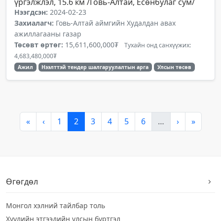
үргэлжлэл, 15.6 км /Говь-Алтай, Есөнбулаг сум/
Нээгдсэн:
2024-02-23
Захиалагч:
Говь-Алтай аймгийн Худалдан авах
ажиллагааны газар
Төсөвт өртөг:
15,611,600,000₮
Тухайн онд санхүүжих:
4,683,480,000₮
Ажил
Нээлттэй тендер шалгаруулалтын арга
Улсын төсөв
«
‹
1
2
3
4
5
6
…
›
»
Өгөгдөл
Монгол хэлний тайлбар толь
Хуулийн этгээдийн улсын бүртгэл