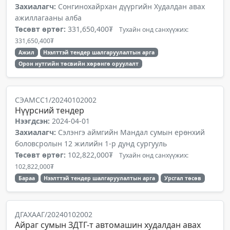
Захиалагч:
Сонгинохайрхан дүүргийн Худалдан авах
ажиллагааны алба
Төсөвт өртөг:
331,650,400₮
Тухайн онд санхүүжих:
331,650,400₮
Ажил
Нээлттэй тендер шалгаруулалтын арга
Орон нутгийн төсвийн хөрөнгө оруулалт
СЭАМСС1/20240102002
Нүүрсний тендер
Нээгдсэн:
2024-04-01
Захиалагч:
Сэлэнгэ аймгийн Мандал сумын ерөнхий
боловсролын 12 жилийн 1-р дунд сургууль
Төсөвт өртөг:
102,822,000₮
Тухайн онд санхүүжих:
102,822,000₮
Бараа
Нээлттэй тендер шалгаруулалтын арга
Урсгал төсөв
ДГАХААГ/20240102002
Айраг сумын ЗДТГ-т автомашин худалдан авах