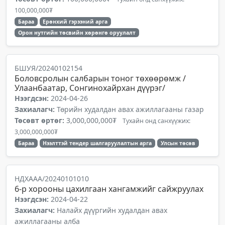
100,000,000₮
Бараа
Ерөнхий гэрээний арга
Орон нутгийн төсвийн хөрөнгө оруулалт
БШУЯ/20240102154
Боловсролын салбарын тоног төхөөрөмж /
Улаанбаатар, Сонгинохайрхан дүүрэг/
Нээгдсэн:
2024-04-26
Захиалагч:
Төрийн худалдан авах ажиллагааны газар
Төсөвт өртөг:
3,000,000,000₮
Тухайн онд санхүүжих:
3,000,000,000₮
Бараа
Нээлттэй тендер шалгаруулалтын арга
Улсын төсөв
НДХААА/20240101010
6-р хорооны цахилгаан хангамжийг сайжруулах
Нээгдсэн:
2024-04-22
Захиалагч:
Налайх дүүргийн худалдан авах
ажиллагааны алба