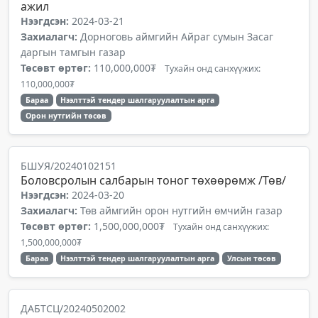
ажил
Нээгдсэн:
2024-03-21
Захиалагч:
Дорноговь аймгийн Айраг сумын Засаг
даргын тамгын газар
Төсөвт өртөг:
110,000,000₮
Тухайн онд санхүүжих:
110,000,000₮
Бараа
Нээлттэй тендер шалгаруулалтын арга
Орон нутгийн төсөв
БШУЯ/20240102151
Боловсролын салбарын тоног төхөөрөмж /Төв/
Нээгдсэн:
2024-03-20
Захиалагч:
Төв аймгийн орон нутгийн өмчийн газар
Төсөвт өртөг:
1,500,000,000₮
Тухайн онд санхүүжих:
1,500,000,000₮
Бараа
Нээлттэй тендер шалгаруулалтын арга
Улсын төсөв
ДАБТСЦ/20240502002