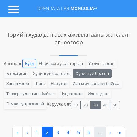
Төрийн худалдан авах ажиллагааны жагсаалт
огноогоор
Ангилал:
Бүгд
Өөрчлөх хүсэлт гарсан
Үр дүн гарсан
Батлагдсан
Хүчингүй болгосон
Хүчингүй болсон
Хянан үзсэн
Шинэ
Нээгдсэн
Санал хүлээн авч байгаа
Тендер хүлээн авч байгаа
Цуцлагдсан
Илгээгдсэн
Гомдол үндэслэлтэй
Харуулах #:
10
20
30
40
50
«
‹
1
2
3
4
5
6
…
›
»