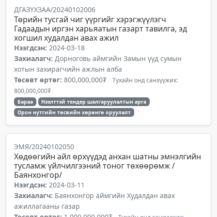
ДГАЗҮХЗАА/20240102006
Төрийн тусгай чиг үүргийг хэрэгжүүлэгч
Гадаадын иргэн харьяатын газарт тавилга, эд
хогшил худалдан авах ажил
Нээгдсэн:
2024-03-18
Захиалагч:
Дорноговь аймгийн Замын үүд сумын
хотын захирагчийн ажлын алба
Төсөвт өртөг:
800,000,000₮
Тухайн онд санхүүжих:
800,000,000₮
Бараа
Нээлттэй тендер шалгаруулалтын арга
Орон нутгийн төсвийн хөрөнгө оруулалт
ЭМЯ/20240102050
Хөдөөгийн айл өрхүүдэд анхан шатны эмнэлгийн
тусламж үйлчилгээний тоног төхөөрөмж /
Баянхонгор/
Нээгдсэн:
2024-03-11
Захиалагч:
Баянхонгор аймгийн Худалдан авах
ажиллагааны газар
Төсөвт өртөг:
1,000,000,000₮