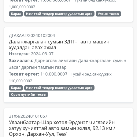
Тухайн онд санхүүжих:
1,000,000,000₮
Бараа
Нээлттэй тендер шалгаруулалтын арга
Улсын төсөв
ДГАХААГ/20240102004
Даланжаргалан сумын ЗДТГ-т авто машин
худалдан авах ажил
Нээгдсэн:
2024-03-07
Захиалагч:
Дорноговь аймгийн Даланжаргалан сумын
Засаг даргын тамгын газар
Төсөвт өртөг:
110,000,000₮
Тухайн онд санхүүжих:
110,000,000₮
Бараа
Нээлттэй тендер шалгаруулалтын арга
Орон нутгийн төсөв
ЗТХЯ/20240101057
Улаанбаатар-Шар хөтөл-Эрдэнэт чиглэлийн
хатуу хучилттай авто замын эхлэл, 92.13 км /
Орхон, Дархан-Уул, Төв/