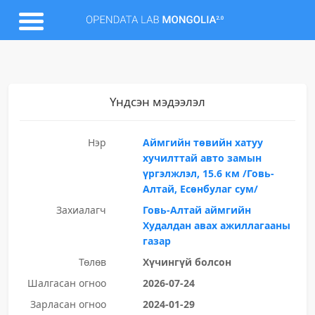
Үндсэн мэдээлэл
Нэр
Аймгийн төвийн хатуу
хучилттай авто замын
үргэлжлэл, 15.6 км /Говь-
Алтай, Есөнбулаг сум/
Захиалагч
Говь-Алтай аймгийн
Худалдан авах ажиллагааны
газар
Төлөв
Хүчингүй болсон
Шалгасан огноо
2026-07-24
Зарласан огноо
2024-01-29