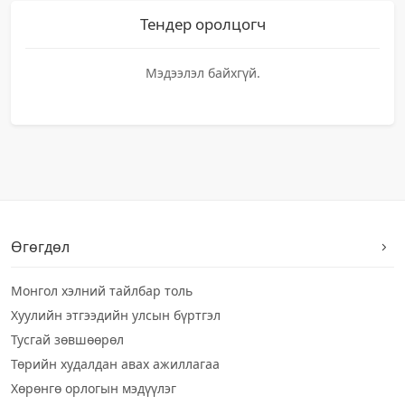
Тендер оролцогч
Мэдээлэл байхгүй.
Өгөгдөл
Монгол хэлний тайлбар толь
Хуулийн этгээдийн улсын бүртгэл
Тусгай зөвшөөрөл
Төрийн худалдан авах ажиллагаа
Хөрөнгө орлогын мэдүүлэг