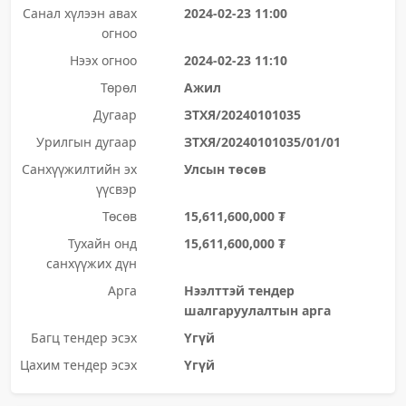
Санал хүлээн авах
2024-02-23 11:00
огноо
Нээх огноо
2024-02-23 11:10
Төрөл
Ажил
Дугаар
ЗТХЯ/20240101035
Урилгын дугаар
ЗТХЯ/20240101035/01/01
Санхүүжилтийн эх
Улсын төсөв
үүсвэр
Төсөв
15,611,600,000 ₮
Тухайн онд
15,611,600,000 ₮
санхүүжих дүн
Арга
Нээлттэй тендер
шалгаруулалтын арга
Багц тендер эсэх
Үгүй
Цахим тендер эсэх
Үгүй