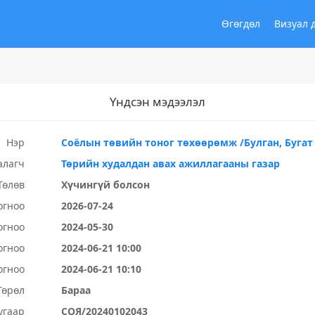
Өгөгдөл
Визуал 
Үндсэн мэдээлэл
Нэр
Соёлын төвийн тоног төхөөрөмж /Булган, Бугат
алагч
Төрийн худалдан авах ажиллагааны газар
Төлөв
Хүчингүй болсон
огноо
2026-07-24
огноо
2024-05-30
огноо
2024-06-21 10:00
огноо
2024-06-21 10:10
Төрөл
Бараа
угаар
СОЯ/20240102043