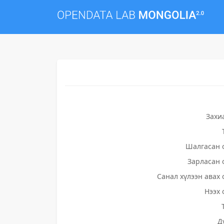
Захи
Шалгасан 
Зарласан 
Санал хүлээн авах 
Нээх 
Д