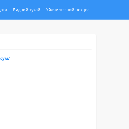
дата
Бидний тухай
Үйлчилгээний нөхцөл
 сум/