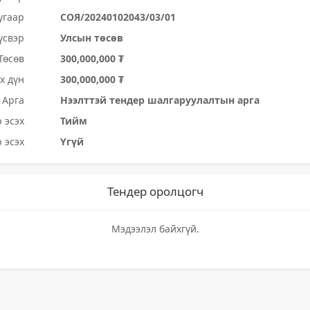
угаар
СОЯ/20240102043/03/01
үсвэр
Улсын төсөв
Төсөв
300,000,000 ₮
х дүн
300,000,000 ₮
Арга
Нээлттэй тендер шалгаруулалтын арга
 эсэх
Тийм
 эсэх
Үгүй
Тендер оролцогч
Мэдээлэл байхгүй.