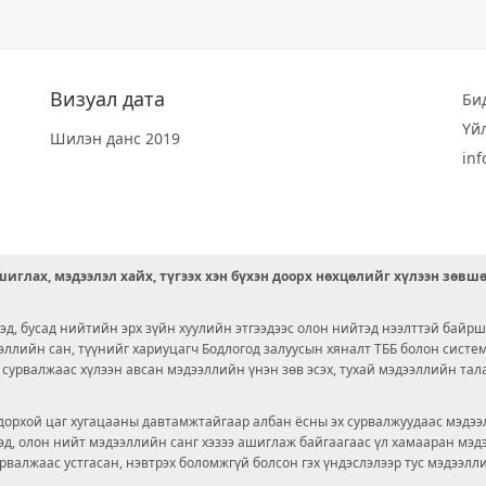
Визуал дата
Би
Үй
Шилэн данс 2019
in
иглах, мэдээлэл хайх, түгээх хэн бүхэн доорх нөхцөлийг хүлээн зөвш
д, бусад нийтийн эрх зүйн хуулийн этгээдээс олон нийтэд нээлттэй байрш
ээллийн сан, түүнийг хариуцагч Бодлогод залуусын хяналт ТББ болон сист
х сурвалжаас хүлээн авсан мэдээллийн үнэн зөв эсэх, тухай мэдээллийн тал
орхой цаг хугацааны давтамжтайгаар албан ёсны эх сурвалжуудаас мэдээл
© 2026 OPENDATA LAB MONGOLIA.
ргэд, олон нийт мэдээллийн санг хэзээ ашиглаж байгаагаас үл хамааран мэ
урвалжаас устгасан, нэвтрэх боломжгүй болсон гэх үндэслэлээр тус мэдээлл