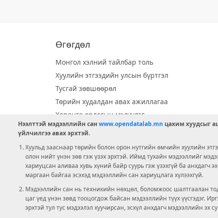
Өгөгдөл
Монгол хэлний тайлбар толь
Хуулийн этгээдийн улсын бүртгэл
Тусгай зөвшөөрөл
Төрийн худалдан авах ажиллагаа
Хөрөнгө орлогын мэдүүлэг
Нээлттэй мэдээллийн сан
www.opendatalab.mn
цахим хуудсыг аш
Орон нутгийн хөгжлийн сан
үйлчилгээ авах эрхтэй.
Шилэн данс
Хуульд зааснаар төрийн болон орон нутгийн өмчийн хуулийн этгээ
Ээлжит сонгууль
олон нийт үнэн зөв гэж үзэх эрхтэй. Иймд тухайн мэдээллийг мэд
хариуцсан аливаа хувь хүний байр суурь гэж үзэхгүй ба анхдагч э
Ашигт малтмал тусгай зөвшөөрөл
маргаан байгаа эсэхэд мэдээллийн сан хариуцлага хүлээхгүй.
Мэдээллийн сан нь техникийн нөхцөл, боломжоос шалтгаалан тод
цаг үед үнэн зөвд тооцогдож байсан мэдээллийн түүх үүсгэдэг. И
эрхтэй тул тус мэдээлэл хуучирсан, эсхүл анхдагч мэдээллийн эх с
болно.