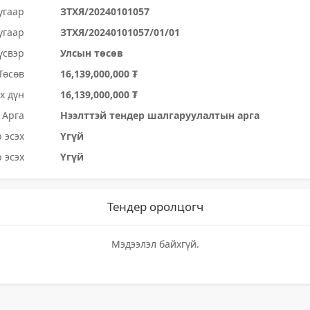
угаар
ЗТХЯ/20240101057
угаар
ЗТХЯ/20240101057/01/01
үсвэр
Улсын төсөв
Төсөв
16,139,000,000 ₮
х дүн
16,139,000,000 ₮
Арга
Нээлттэй тендер шалгаруулалтын арга
 эсэх
Үгүй
 эсэх
Үгүй
Тендер оролцогч
Мэдээлэл байхгүй.