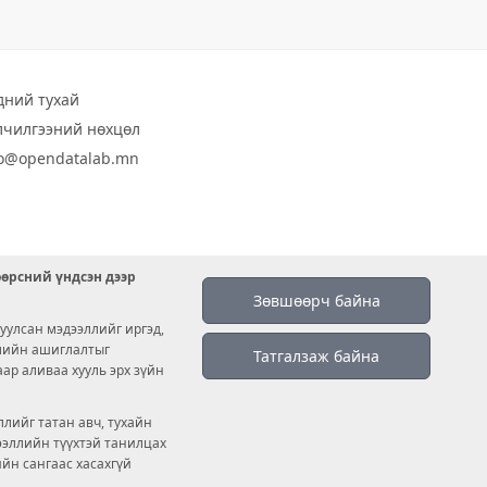
дний тухай
лчилгээний нөхцөл
fo@opendatalab.mn
өөрсний үндсэн дээр
Зөвшөөрч байна
уулсан мэдээллийг иргэд,
емийн ашиглалтыг
Татгалзаж байна
аар аливаа хууль эрх зүйн
лийг татан авч, тухайн
дээллийн түүхтэй танилцах
ийн сангаас хасахгүй