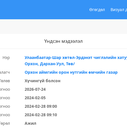
Өгөгдөл
Визуал 
Үндсэн мэдээлэл
Нэр
Улаанбаатар-Шар хөтөл-Эрдэнэт чиглэлийн хатуу
Орхон, Дархан-Уул, Төв/
алагч
Орхон аймгийн орон нутгийн өмчийн газар
Төлөв
Хүчингүй болсон
огноо
2026-07-24
огноо
2024-02-05
огноо
2024-02-28 09:00
огноо
2024-02-28 09:10
Төрөл
Ажил