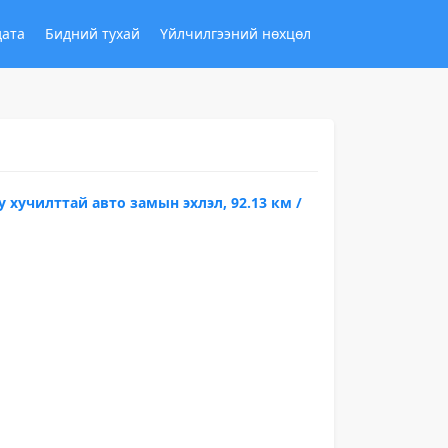
дата
Бидний тухай
Үйлчилгээний нөхцөл
 хучилттай авто замын эхлэл, 92.13 км /