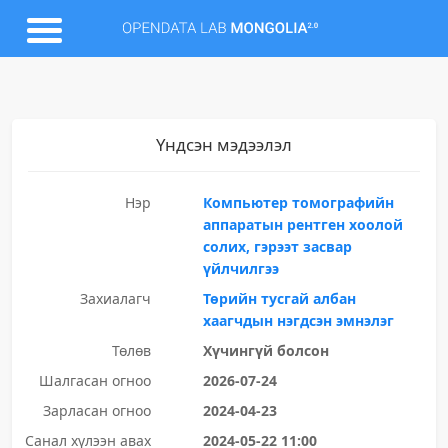
Үндсэн мэдээлэл
Нэр
Компьютер томографийн
аппаратын рентген хоолой
солих, гэрээт засвар
үйлчилгээ
Захиалагч
Төрийн тусгай албан
хаагчдын нэгдсэн эмнэлэг
Төлөв
Хүчингүй болсон
Шалгасан огноо
2026-07-24
Зарласан огноо
2024-04-23
Санал хүлээн авах
2024-05-22 11:00