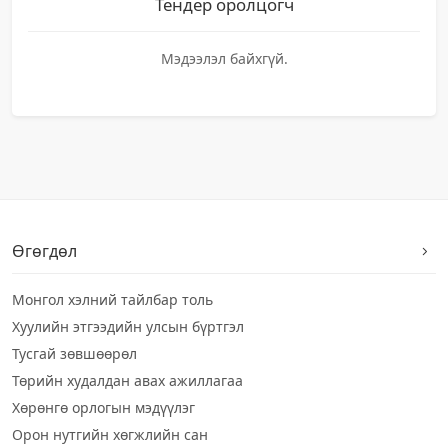
Тендер оролцогч
Мэдээлэл байхгүй.
Өгөгдөл
Монгол хэлний тайлбар толь
Хуулийн этгээдийн улсын бүртгэл
Тусгай зөвшөөрөл
Төрийн худалдан авах ажиллагаа
Хөрөнгө орлогын мэдүүлэг
Орон нутгийн хөгжлийн сан