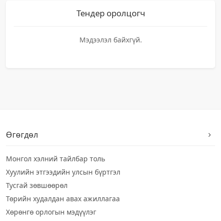
Тендер оролцогч
Мэдээлэл байхгүй.
Өгөгдөл
Монгол хэлний тайлбар толь
Хуулийн этгээдийн улсын бүртгэл
Тусгай зөвшөөрөл
Төрийн худалдан авах ажиллагаа
Хөрөнгө орлогын мэдүүлэг