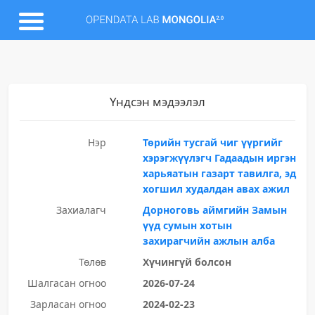
Үндсэн мэдээлэл
Нэр
Төрийн тусгай чиг үүргийг
хэрэгжүүлэгч Гадаадын иргэн
харьяатын газарт тавилга, эд
хогшил худалдан авах ажил
Захиалагч
Дорноговь аймгийн Замын
үүд сумын хотын
захирагчийн ажлын алба
Төлөв
Хүчингүй болсон
Шалгасан огноо
2026-07-24
Зарласан огноо
2024-02-23