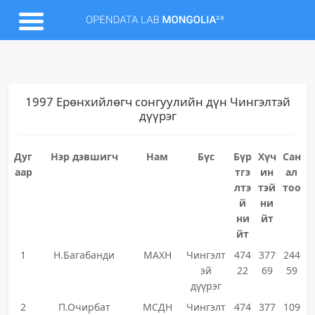
1997 Ерөнхийлөгч сонгуулийн дүн Чингэлтэй
дүүрэг
Дуг
Нэр дэвшигч
Нам
Бүс
Бүр
Хүч
Сан
аар
тгэ
ин
ал
лтэ
тэй
тоо
й
ни
ни
йт
йт
1
Н.Багабанди
МАХН
Чингэлт
474
377
244
эй
22
69
59
дүүрэг
2
П.Очирбат
МСДН
Чингэлт
474
377
109