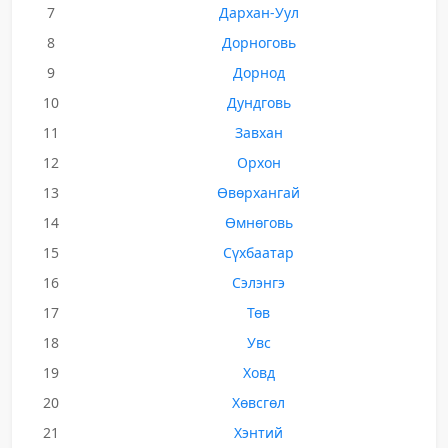
7
Дархан-Уул
8
Дорноговь
9
Дорнод
10
Дундговь
11
Завхан
12
Орхон
13
Өвөрхангай
14
Өмнөговь
15
Сүхбаатар
16
Сэлэнгэ
17
Төв
18
Увс
19
Ховд
20
Хөвсгөл
21
Хэнтий