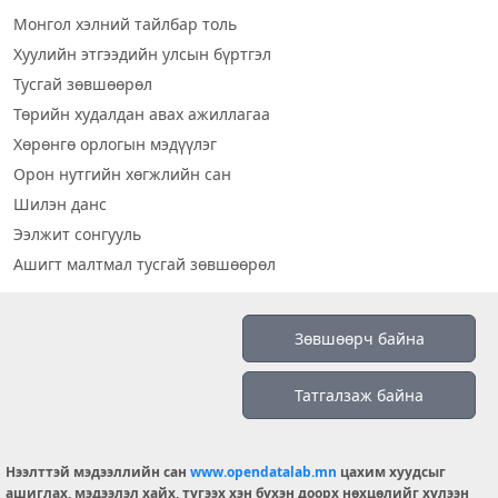
Монгол хэлний тайлбар толь
Хуулийн этгээдийн улсын бүртгэл
Тусгай зөвшөөрөл
Төрийн худалдан авах ажиллагаа
Хөрөнгө орлогын мэдүүлэг
Орон нутгийн хөгжлийн сан
Шилэн данс
Ээлжит сонгууль
Ашигт малтмал тусгай зөвшөөрөл
Визуал дата
Зөвшөөрч байна
Шилэн данс 2019
Татгалзаж байна
Бидний тухай
Үйлчилгээний нөхцөл
info@opendatalab.mn
Нээлттэй мэдээллийн сан
www.opendatalab.mn
цахим хуудсыг
ашиглах, мэдээлэл хайх, түгээх хэн бүхэн доорх нөхцөлийг хүлээн