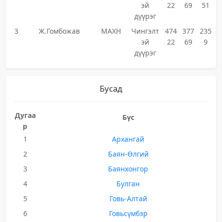
эй
22
69
51
дүүрэг
3
Ж.Гомбожав
МАХН
Чингэлт
474
377
235
эй
22
69
9
дүүрэг
Бусад
Дугаа
Бүс
р
1
Архангай
2
Баян-Өлгий
3
Баянхонгор
4
Булган
5
Говь-Алтай
6
Говьсүмбэр