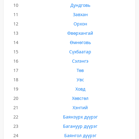
10
Дундговь
11
Завхан
12
Орхон
13
Өвөрхангай
14
Өмнөговь
15
Сүхбаатар
16
Сэлэнгэ
17
Төв
18
Увс
19
Ховд
20
Хөвсгөл
21
Хэнтий
22
Баянзүрх дүүрэг
23
Багануур дүүрэг
24
Баянгол дүүрэг