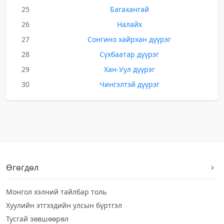
25
Багахангай
26
Налайх
27
Сонгино хайрхан дүүрэг
28
Сүхбаатар дүүрэг
29
Хан-Уул дүүрэг
30
Чингэлтэй дүүрэг
Өгөгдөл
Монгол хэлний тайлбар толь
Хуулийн этгээдийн улсын бүртгэл
Тусгай зөвшөөрөл