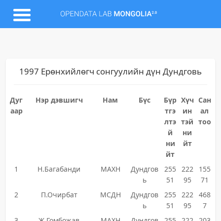
1997 Ерөнхийлөгч сонгуулийн дүн Дундговь
Дуг
Нэр дэвшигч
Нам
Бүс
Бүр
Хүч
Сан
аар
тгэ
ин
ал
лтэ
тэй
тоо
й
ни
ни
йт
йт
1
Н.Багабанди
МАХН
Дундгов
255
222
155
ь
51
95
71
2
П.Очирбат
МСДН
Дундгов
255
222
468
ь
51
95
7
3
Ж.Гомбожав
МАХН
Дундгов
255
222
203