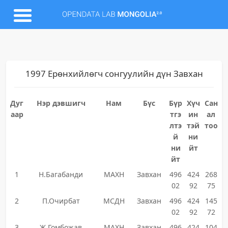
1997 Ерөнхийлөгч сонгуулийн дүн Завхан
Дуг
Нэр дэвшигч
Нам
Бүс
Бүр
Хүч
Сан
аар
тгэ
ин
ал
лтэ
тэй
тоо
й
ни
ни
йт
йт
1
Н.Багабанди
МАХН
Завхан
496
424
268
02
92
75
2
П.Очирбат
МСДН
Завхан
496
424
145
02
92
72
3
Ж.Гомбожав
МАХН
Завхан
496
424
104