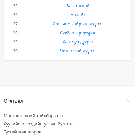
25
Багахангай
26
Налайх
27
Сонгино хайрхан дүүрэг
28
Сүхбаатар дүүрэг
29
Хан-Уул дүүрэг
30
Чингэлтэй дүүрэг
Өгөгдөл
Монгол хэлний тайлбар толь
Хуулийн этгээдийн улсын бүртгэл
Тусгай зөвшөөрөл