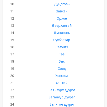
10
Дундговь
11
Завхан
12
Орхон
13
Өвөрхангай
14
Өмнөговь
15
Сүхбаатар
16
Сэлэнгэ
17
Төв
18
Увс
19
Ховд
20
Хөвсгөл
21
Хэнтий
22
Баянзүрх дүүрэг
23
Багануур дүүрэг
24
Баянгол дүүрэг