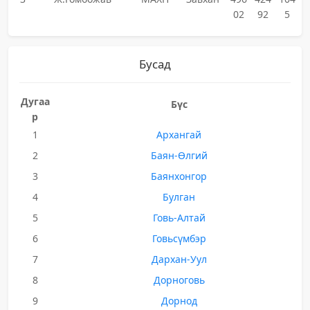
02
92
5
Бусад
Дугаа
Бүс
р
1
Архангай
2
Баян-Өлгий
3
Баянхонгор
4
Булган
5
Говь-Алтай
6
Говьсүмбэр
7
Дархан-Уул
8
Дорноговь
9
Дорнод