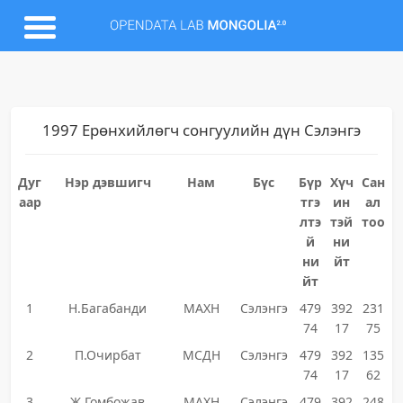
1997 Ерөнхийлөгч сонгуулийн дүн Сэлэнгэ
Дуг
Нэр дэвшигч
Нам
Бүс
Бүр
Хүч
Сан
аар
тгэ
ин
ал
лтэ
тэй
тоо
й
ни
ни
йт
йт
1
Н.Багабанди
МАХН
Сэлэнгэ
479
392
231
74
17
75
2
П.Очирбат
МСДН
Сэлэнгэ
479
392
135
74
17
62
3
Ж.Гомбожав
МАХН
Сэлэнгэ
479
392
248