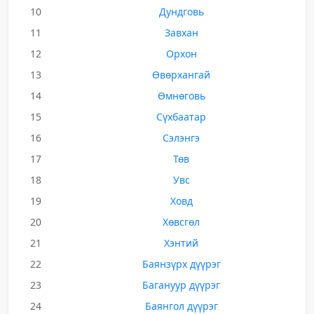
10
Дундговь
11
Завхан
12
Орхон
13
Өвөрхангай
14
Өмнөговь
15
Сүхбаатар
16
Сэлэнгэ
17
Төв
18
Увс
19
Ховд
20
Хөвсгөл
21
Хэнтий
22
Баянзүрх дүүрэг
23
Багануур дүүрэг
24
Баянгол дүүрэг