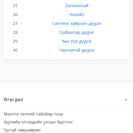
25
Багахангай
26
Налайх
27
Сонгино хайрхан дүүрэг
28
Сүхбаатар дүүрэг
29
Хан-Уул дүүрэг
30
Чингэлтэй дүүрэг
Өгөгдөл
Монгол хэлний тайлбар толь
Хуулийн этгээдийн улсын бүртгэл
Тусгай зөвшөөрөл