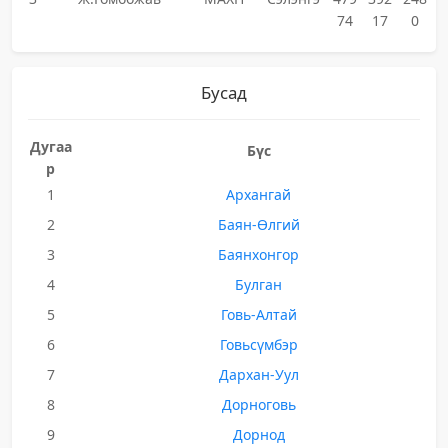
74
17
0
Бусад
Дугаа
Бүс
р
1
Архангай
2
Баян-Өлгий
3
Баянхонгор
4
Булган
5
Говь-Алтай
6
Говьсүмбэр
7
Дархан-Уул
8
Дорноговь
9
Дорнод