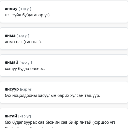
янлиу
[нэр үг]
нэг зүйл бу(дагавар үг)
янма
[нэр үг]
янма олс (гин олс).
янмай
[нэр үг]
хошуу будаа овьёос.
янсуур
[нэр үг]
бух ноцолдооны засуулын барих хулсан ташуур.
янтай
[нэр үг]
бэх будаг зуурах сав бэхний сав бийр янтай (хоршоо үг)