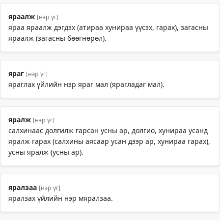
яраалж
[нэр үг]
яраа яраалж дэгдэх (атираа хунираа үүсэх, гарах), загасны
яраалж (загасны бөөгнөрөл).
яраг
[нэр үг]
яраглах үйлийн нэр яраг мал (ярагладаг мал).
яралж
[нэр үг]
салхинаас долгилж гарсан усны ар, долгио, хунираа усанд
яралж гарах (салхины аясаар усан дээр ар, хунираа гарах),
усны яралж (усны ар).
яралзаа
[нэр үг]
яралзах үйлийн нэр мяралзаа.