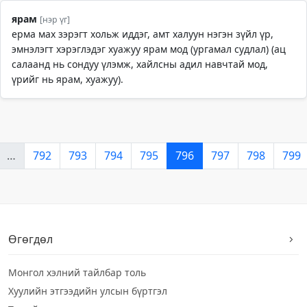
ярам
[нэр үг]
ерма мах зэрэгт хольж иддэг, амт халуун нэгэн зүйл үр,
эмнэлэгт хэрэглэдэг хуажуу ярам мод (ургамал судлал) (ац
салаанд нь сондуу үлэмж, хайлсны адил навчтай мод,
үрийг нь ярам, хуажуу).
…
792
793
794
795
796
797
798
799
Өгөгдөл
Монгол хэлний тайлбар толь
Хуулийн этгээдийн улсын бүртгэл