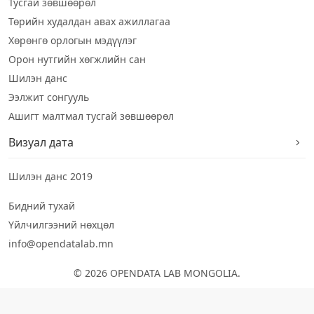
Тусгай зөвшөөрөл
Төрийн худалдан авах ажиллагаа
Хөрөнгө орлогын мэдүүлэг
Орон нутгийн хөгжлийн сан
Шилэн данс
Ээлжит сонгууль
Ашигт малтмал тусгай зөвшөөрөл
Визуал дата
Шилэн данс 2019
Бидний тухай
Үйлчилгээний нөхцөл
info@opendatalab.mn
© 2026 OPENDATA LAB MONGOLIA.