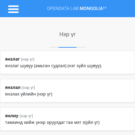
Нэр үг
янзлаг
[нэр үг]
янзлаг шувуу (амьтан судлал) (нэг зүйл шувуу).
янзлал
[нэр үг]
янзлах үйлийн (нэр үг)
янлиу
[нэр үг]
тамхинд хийж үнэр оруулдаг гаа мэт з(үйл үг)