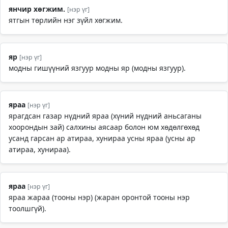
янчир хөгжим.
[нэр үг]
ятгын төрлийн нэг зүйл хөгжим.
яр
[нэр үг]
модны гишүүний язгуур модны яр (модны язгуур).
яраа
[нэр үг]
ярагдсан газар нүдний яраа (хүний нүдний аньсаганы
хоорондын зай) салхины аясаар болон юм хөдөлгөхөд
усанд гарсан ар атираа, хунираа усны яраа (усны ар
атираа, хунираа).
яраа
[нэр үг]
яраа жараа (тооны нэр) (жаран оронтой тооны нэр
тоолшгүй).