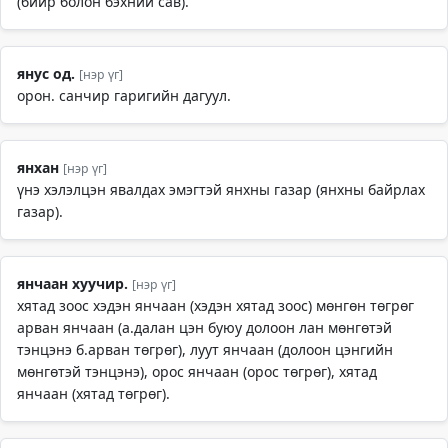
(бийр болон бэхний сав).
янус од.
[нэр үг]
орон. санчир гаригийн дагуул.
янхан
[нэр үг]
үнэ хэлэлцэн явалдах эмэгтэй янхны газар (янхны байрлах
газар).
янчаан хуучир.
[нэр үг]
хятад зоос хэдэн янчаан (хэдэн хятад зоос) мөнгөн төгрөг
арван янчаан (а.далан цэн буюу долоон лан мөнгөтэй
тэнцэнэ б.арван төгрөг), луут янчаан (долоон цэнгийн
мөнгөтэй тэнцэнэ), орос янчаан (орос төгрөг), хятад
янчаан (хятад төгрөг).