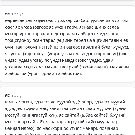
яс
[нэр үг]
өөрөөсөө хэд хэдэн овог, үржвэр салбарлуулсан язгуур том
овог яс угсаа (овгоос яс үүсэн гарч, яснаас шинэ салаа
мөчир урган гарахад тэдгээр дам салбарлагчид ясанд
тооцогдоно), ясан төрөл (эцгийн төрөл ба эцгийн талын өв
өмч, гал голомт нэгтэй нэгэн өвгөөс гаралтай бүлэг хүмүүс),
яс угсаа (хоршоо үг) (үндэс угсаа), яс үндэс (хоршоо үг) (овог
үндэс, удам угсаа), яс үндсээ мэдэх (овог үндэс, удам
угсаагаа мэдэх), яс махны тасархай (төрөл садан), мах ясны
холбоотой (ураг төрлийн холбоотой).
яс
[нэр үг]
юмны чанар, эдэлгээ яс муутай эд (чанар, эдэлгээ муутай
эд, эдлэл) хүний мөс, ханилгаа хүний ясаар муу хүн (хүний
мөсгүй, ханилгаагүй хүн), яс сайтай (а.бие сайтай б.хүний
мөс чанар сайтай), ясаа гаргах (хүний сайн муу чанар
байдал илрэх), яс мөс (хоршоо үг) (яс чанар), яс чанар
(хоршоо үг) (юмны чанар чансаа), яс сайт яван чангардаг