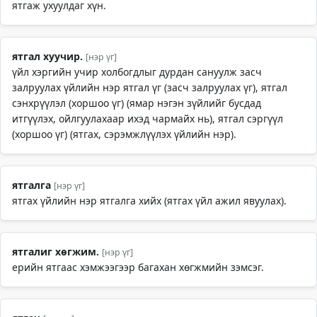
ятгаж ухуулдаг хүн.
ятгал хуучир.
[нэр үг]
үйл хэргийн учир холбогдлыг дурдан сануулж засч
залруулах үйлийн нэр ятгал үг (засч залруулах үг), ятгал
сэнхрүүлэл (хоршоо үг) (ямар нэгэн зүйлийг бусдад
итгүүлэх, ойлгуулахаар ихэд чармайх нь), ятгал сэргүүл
(хоршоо үг) (ятгах, сэрэмжлүүлэх үйлийн нэр).
ятгалга
[нэр үг]
ятгах үйлийн нэр ятгалга хийх (ятгах үйл ажил явуулах).
ятгалиг хөгжим.
[нэр үг]
ерийн ятгаас хэмжээгээр багахан хөгжмийн зэмсэг.