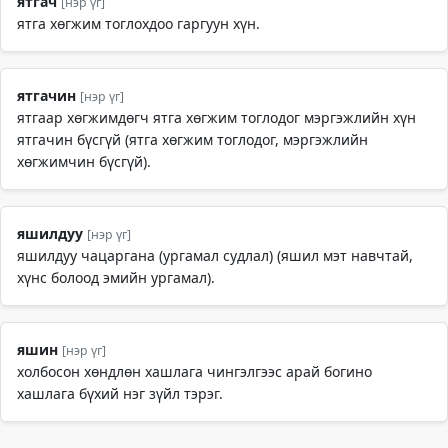
ятгач
[нэр үг]
ятга хөгжим тоглохдоо гаргуун хүн.
ятгачин
[нэр үг]
ятгаар хөгжимдөгч ятга хөгжим тоглодог мэргэжлийн хүн
ятгачин бүсгүй (ятга хөгжим тоглодог, мэргэжлийн
хөгжимчин бүсгүй).
яшилдуу
[нэр үг]
яшилдуу чацаргана (ургамал судлал) (яшил мэт навчтай,
хүнс болоод эмийн ургамал).
яшин
[нэр үг]
холбосон хөндлөн хашлага чингэлгээс арай богино
хашлага бүхий нэг зүйл тэрэг.