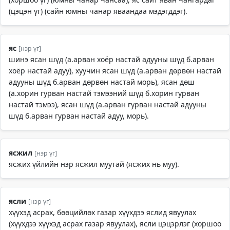
(цэцэн үг) (сайн юмны чанар яваандаа мэдэгддэг).
яс
[нэр үг]
шинэ ясан шүд (а.арван хоёр настай адууны шүд б.арван
хоёр настай адуу), хуучин ясан шүд (а.арван дөрвөн настай
адууны шүд б.арван дөрвөн настай морь), ясан дөш
(а.хорин гурван настай тэмээний шүд б.хорин гурван
настай тэмээ), ясан шүд (а.арван гурван настай адууны
шүд б.арван гурван настай адуу, морь).
ясжил
[нэр үг]
ясжих үйлийн нэр ясжил муутай (ясжих нь муу).
ясли
[нэр үг]
хүүхэд асрах, бөөцийлөх газар хүүхдээ яслид явуулах
(хүүхдээ хүүхэд асрах газар явуулах), ясли цэцэрлэг (хоршоо