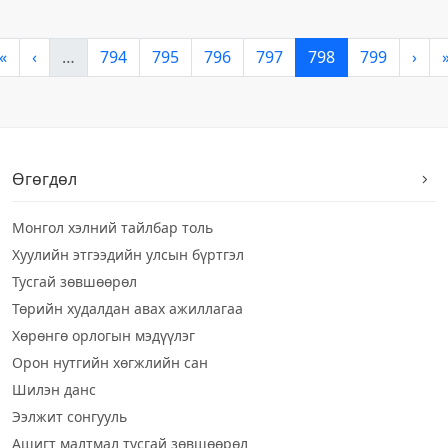
«
‹
…
794
795
796
797
798
799
›
Өгөгдөл
Монгол хэлний тайлбар толь
Хуулийн этгээдийн улсын бүртгэл
Тусгай зөвшөөрөл
Төрийн худалдан авах ажиллагаа
Хөрөнгө орлогын мэдүүлэг
Орон нутгийн хөгжлийн сан
Шилэн данс
Ээлжит сонгууль
Ашигт малтмал тусгай зөвшөөрөл