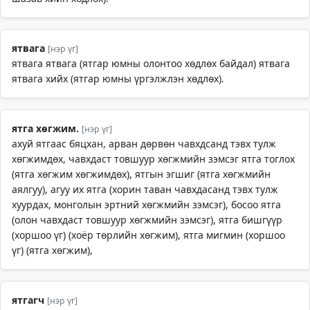
ятвага
[нэр үг]
ятвага ятвага (ятгар юмны олонтоо хөдлөх байдал) ятвага
ятвага хийх (ятгар юмны үргэлжлэн хөдлөх).
ятга хөгжим.
[нэр үг]
ахуй ятгаас бяцхан, арван дөрвөн чавхдсанд тэвх тулж
хөгжимдөх, чавхдаст товшуур хөгжмийн зэмсэг ятга тоглох
(ятга хөгжим хөгжимдөх), ятгын эгшиг (ятга хөгжмийн
аялгуу), агуу их ятга (хорин таван чавхдасанд тэвх тулж
хуурдах, монголын эртний хөгжмийн зэмсэг), босоо ятга
(олон чавхдаст товшуур хөгжмийн зэмсэг), ятга бишгүүр
(хоршоо үг) (хоёр төрлийн хөгжим), ятга мигмин (хоршоо
үг) (ятга хөгжим),
ятгагч
[нэр үг]