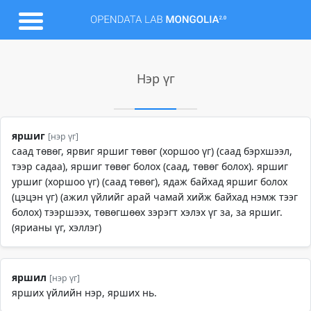
Нэр үг
яршиг
[нэр үг]
саад төвөг, ярвиг яршиг төвөг (хоршоо үг) (саад бэрхшээл,
тээр садаа), яршиг төвөг болох (саад, төвөг болох). яршиг
уршиг (хоршоо үг) (саад төвөг), ядаж байхад яршиг болох
(цэцэн үг) (ажил үйлийг арай чамай хийж байхад нэмж тээг
болох) тээршээх, төвөгшөөх зэрэгт хэлэх үг за, за яршиг.
(ярианы үг, хэллэг)
яршил
[нэр үг]
ярших үйлийн нэр, ярших нь.