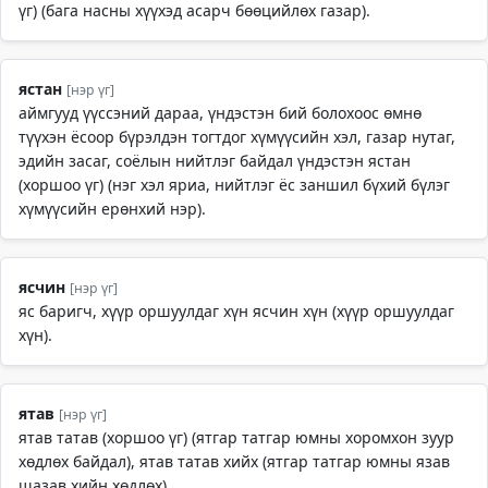
үг) (бага насны хүүхэд асарч бөөцийлөх газар).
ястан
[нэр үг]
аймгууд үүссэний дараа, үндэстэн бий болохоос өмнө
түүхэн ёсоор бүрэлдэн тогтдог хүмүүсийн хэл, газар нутаг,
эдийн засаг, соёлын нийтлэг байдал үндэстэн ястан
(хоршоо үг) (нэг хэл яриа, нийтлэг ёс заншил бүхий бүлэг
хүмүүсийн ерөнхий нэр).
ясчин
[нэр үг]
яс баригч, хүүр оршуулдаг хүн ясчин хүн (хүүр оршуулдаг
хүн).
ятав
[нэр үг]
ятав татав (хоршоо үг) (ятгар татгар юмны хоромхон зуур
хөдлөх байдал), ятав татав хийх (ятгар татгар юмны язав
шазав хийн хөдлөх).