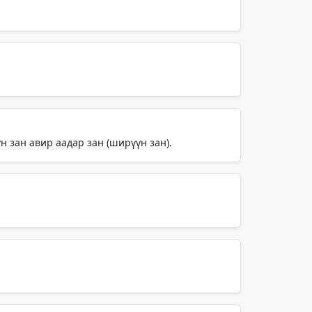
н зан авир аадар зан (ширүүн зан).