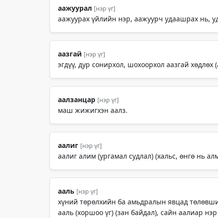
аажуурал
[нэр үг]
аажуурах үйлийн нэр, аажуурч удаашрах нь, у
аазгай
[нэр үг]
эгдүү, дур сонирхол, шохоорхол аазгай хөдлөх (
аалзанцар
[нэр үг]
маш жижигхэн аалз.
аалиг
[нэр үг]
аалиг алим (ургамал судлал) (хальс, өнгө нь а
ааль
[нэр үг]
хүний төрөлхийн ба амьдралын явцад төлөвшин 
ааль (хоршоо үг) (зан байдал), сайн аалиар нэр 