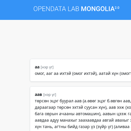
аа
[нэр үг]
омог, ааг аа ихтэй (омог ихтэй), аатай хүн (омог
аав
[нэр үг]
төрсөн эцэг буурал аав (а.өвөг эцэг б.өвгөн аав
дараагаар төрсөн эхтэй суусан хүн), аав ээж (хо
бага оврын ачааны автомашин), аавын цээж гар
аавдаа адуу манахыг заахаавдаа авгай авахыг 
хүн тань, агтны бийд газар үз (зүйр үг) (алив