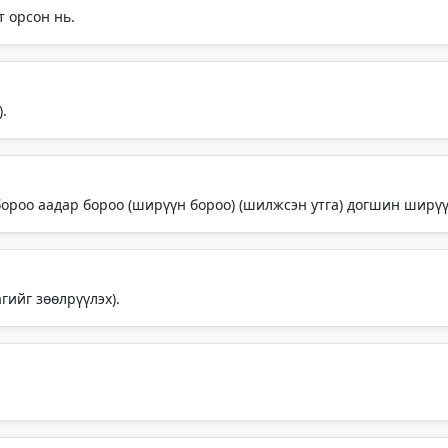
т орсон нь.
.
 бороо аадар бороо (ширүүн бороо) (шилжсэн утга) догшин ширүү
гийг зөөлрүүлэх).