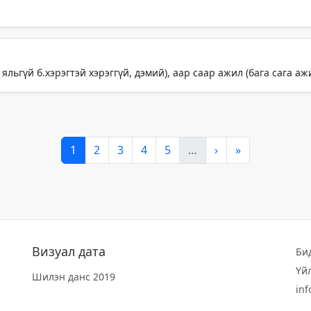
 яльгүй б.хэрэгтэй хэрэггүй, дэмий), аар саар ажил (бага сага аж
1
2
3
4
5
…
›
»
Визуал дата
Би
Үй
Шилэн данс 2019
in