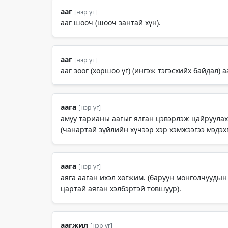
ааг
[нэр үг]
ааг шооч (шооч зантай хүн).
ааг
[нэр үг]
ааг зоог (хоршоо үг) (ингэж тэгэсхийх байдал) 
аага
[нэр үг]
амуу тарианы аагыг ялган цэвэрлэж цайруулахад 
(чанартай зүйлийн хүчээр хэр хэмжээгээ мэдэх
аага
[нэр үг]
аяга ааган ихэл хөгжим. (баруун монголчуудын 
цартай аяган хэлбэртэй товшуур).
аагжил
[нэр үг]