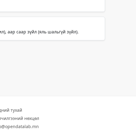
ил), аар саар зүйл (яль шальгүй зүйл).
дний тухай
лчилгээний нөхцөл
fo@opendatalab.mn