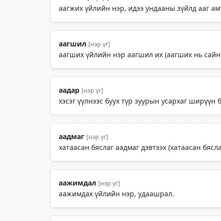
аагжих үйлийн нэр, идээ ундааны зүйлд ааг ам
аагшил
[нэр үг]
аагших үйлийн нэр аагшил их (аагших нь сайн)
аадар
[нэр үг]
хэсэг үүлнээс буух түр зуурын усархаг ширүүн
аадмаг
[нэр үг]
хатаасан бяслаг аадмаг дэвтээх (хатаасан бясла
аажимдал
[нэр үг]
аажимдах үйлийн нэр, удаашрал.