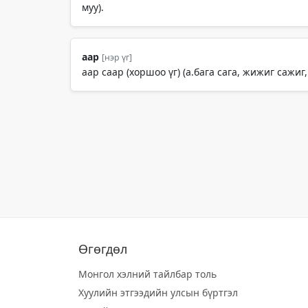
муу).
аар
[нэр үг]
аар саар (хоршоо үг) (а.бага сага, жижиг сажиг,
Өгөгдөл
Монгол хэлний тайлбар толь
Хуулийн этгээдийн улсын бүртгэл