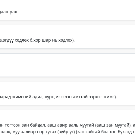
даашрал.
а.эгдүү хөдлөх б.хор шар нь хөдлөх).
лмарад жимсний адил, хурц исгэлэн амттай зэрлэг жимс).
тогтсон зан байдал, ааш авир ааль муутай (ааш зан муутай), аа
олох, муу аалиар нэр гутах (зүйр үг) (зан сайтай бол хэн бүхэнд 