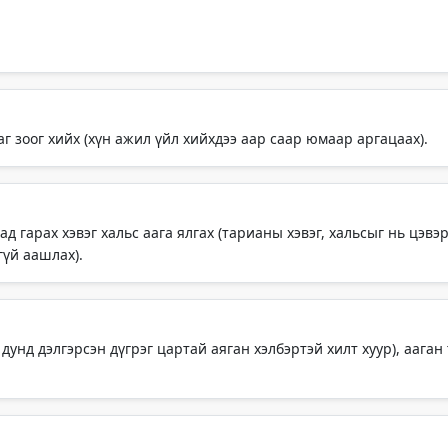
ааг зоог хийх (хүн ажил үйл хийхдээ аар саар юмаар аргацаах).
гарах хэвэг хальс аага ялгах (тарианы хэвэг, хальсыг нь цэвэрлэ
гүй аашлах).
дунд дэлгэрсэн дүгрэг цартай аяган хэлбэртэй хилт хуур), ааган