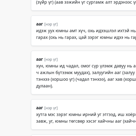
(зүйр үг) (аав ээжийн үг сургамж алт эрдэнээс ү
ааг
[нэр үг]
идэж уух юмны амт хүч, охь идээшлэл ихтэй нь,
гарах (охь нь гарах, цай зэрэг юмны идээ нь гар
ааг
[нэр үг]
хүн, юмны ид чадал, омог сүр үлэмж давуу нь ааг
ч ажлын бүтээмж муудах), залуугийн ааг (залуу н
тэнхээ (хоршоо үг) (чадал тэнхээ), ааг хав (хорш
дулаан).
ааг
[нэр үг]
хутга мэс зэрэг юмны ирний уг этгээд, иш хоёр
завж, уг, юмны төгсвөр хэсэг хайчны ааг (хайч