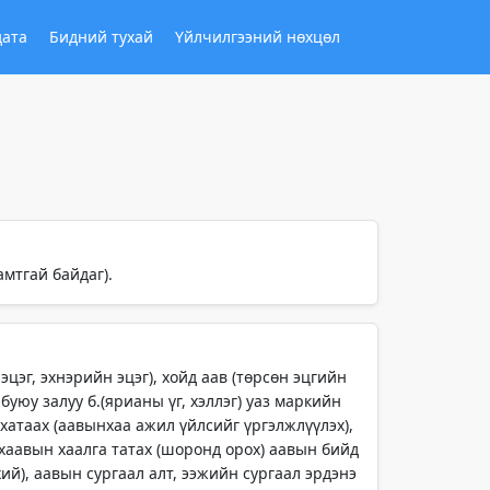
дата
Бидний тухай
Үйлчилгээний нөхцөл
гамтгай байдаг).
 эцэг, эхнэрийн эцэг), хойд аав (төрсөн эцгийн
 буюу залуу б.(ярианы үг, хэллэг) уаз маркийн
 хатаах (аавынхаа ажил үйлсийг үргэлжлүүлэх),
охаавын хаалга татах (шоронд орох) аавын бийд
хий), аавын сургаал алт, ээжийн сургаал эрдэнэ