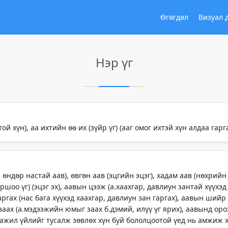
Өгөгдөл
Визуал 
Нэр үг
той хүн), аа ихтийн өө их (зүйр үг) (ааг омог ихтэй хүн алдаа гар
, өндөр настай аав), өвгөн аав (эцгийн эцэг), хадам аав (нөхрийн
ршоо үг) (эцэг эх), аавын цээж (а.хаахгар, давлиун зантай хүүхэд
гах (нас бага хүүхэд хаахгар, давлиун зан гаргах), аавын шийр
заах (а.мэдээжийн юмыг заах б.дэмий, илүү үг ярих), аавынд ор
аа ажил үйлийг тусалж зөвлөх хүн буй бололцоотой үед нь амжиж 