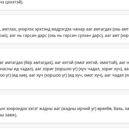
нэ цэнэтэй).
 амтлах, үнэрлэх эрхтэнд мэдрэгдэх чанар ааг амтагдах (охь амт
ах), ааг нь гарсан дарс (охь нь гарсан сулхан дарс), ааг амт (хо
 амтагдах (бяр амтагдах), ааг ихтэй (омог ихтэй, омогтой), ааг н
асны ид чадал), ааг зориг (хоршоо үг) (хүч чадал, зориг хүч), аа
оо үг) (ид хав), ааг хүч (хоршоо үг) (ид хүч, омог хүч), ааг чадал 
ын хоорондох хэсэг жадны ааг (жадны ирний уг) өрөлбө, бахь, х
ны завж).