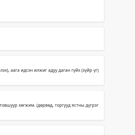
х), аага идсэн илжиг адуу даган гүйх (зүйр үг)
 товшуур хөгжим. (дөрвөд, торгууд ястны дүгрэг