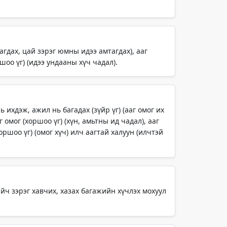
агдах, цай зэрэг юмны идээ амтагдах), ааг
ршоо үг) (идээ ундааны хүч чадал).
ь ихдэж, ажил нь багадах (зүйр үг) (ааг омог их
г омог (хоршоо үг) (хүн, амьтны ид чадал), ааг
(хоршоо үг) (омог хүч) илч аагтай халуун (илчтэй
айч зэрэг хавчих, хазах багажийн хүчлэх мохуул