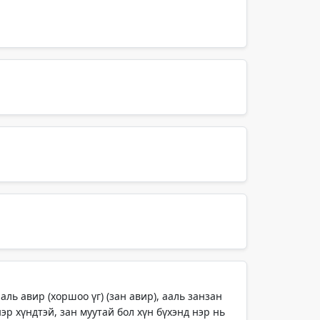
ль авир (хоршоо үг) (зан авир), ааль занзан
нэр хүндтэй, зан муутай бол хүн бүхэнд нэр нь