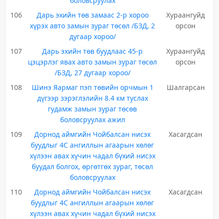
боловсруулах
106
Дарь эхийн төв замаас 2-р хороо
Хураангуйд
хүрэх авто замын зураг төсөл /БЗД, 2
орсон
дугаар хороо/
107
Дарь эхийн төв буудлаас 45-р
Хураангуйд
цэцэрлэг явах авто замын зураг төсөл
орсон
/БЗД, 27 дугаар хороо/
108
Шинэ Яармаг пэп төвийн орчмын 1
Шалгарсан
дүгээр зэрэглэлийн 8.4 км туслах
гудамж замын зураг төсөв
боловсруулах ажил
109
Дорнод аймгийн Чойбалсан нисэх
Хасагдсан
буудлыг 4С ангиллын агаарын хөлөг
хүлээн авах хүчин чадал бүхий нисэх
буудал болгох, өргөтгөх зураг, төсөл
боловсруулах
110
Дорнод аймгийн Чойбалсан нисэх
Хасагдсан
буудлыг 4С ангиллын агаарын хөлөг
хүлээн авах хүчин чадал бүхий нисэх