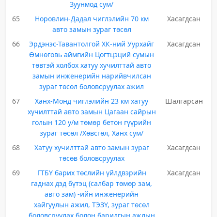
Зуунмод сум/
65
Норовлин-Дадал чиглэлийн 70 км
Хасагдсан
авто замын зураг төсөл
66
Эрдэнэс-Тавантолгой ХК-ний Уурхайг
Хасагдсан
Өмнөговь аймгийн Цогтцэций сумын
төвтэй холбох хатуу хучилттай авто
замын инженерийн нарийвчилсан
зураг төсөл боловсруулах ажил
67
Ханх-Монд чиглэлийн 23 км хатуу
Шалгарсан
хучилттай авто замын Цагаан сайрын
голын 120 у/м төмөр бетон гүүрийн
зураг төсөл /Хөвсгөл, Ханх сум/
68
Хатуу хучилттай авто замын зураг
Хасагдсан
төсөв боловсруулах
69
ГТБҮ барих төслийн үйлдвэрийн
Хасагдсан
гаднах дэд бүтэц (салбар төмөр зам,
авто зам) -ийн инженерийн
хайгуулын ажил, ТЭЗҮ, зураг төсөл
боловсруулах болон барилгын ажлын