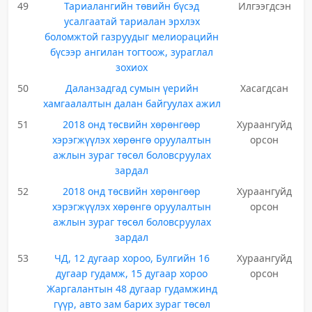
49
Тариалангийн төвийн бүсэд
Илгээгдсэн
усалгаатай тариалан эрхлэх
боломжтой газруудыг мелиорацийн
бүсээр ангилан тогтоож, зураглал
зохиох
50
Даланзадгад сумын үерийн
Хасагдсан
хамгаалалтын далан байгуулах ажил
51
2018 онд төсвийн хөрөнгөөр
Хураангуйд
хэрэгжүүлэх хөрөнгө оруулалтын
орсон
ажлын зураг төсөл боловсруулах
зардал
52
2018 онд төсвийн хөрөнгөөр
Хураангуйд
хэрэгжүүлэх хөрөнгө оруулалтын
орсон
ажлын зураг төсөл боловсруулах
зардал
53
ЧД, 12 дугаар хороо, Булгийн 16
Хураангуйд
дугаар гудамж, 15 дугаар хороо
орсон
Жаргалантын 48 дугаар гудамжинд
гүүр, авто зам барих зураг төсөл