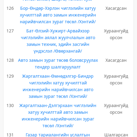
126
Бор-Өндөр-Хэрлэн чиглэлийн хатуу
Хасагдсан
хучилттай авто замын инженерийн
нарийвчилсан зураг төсөл /Хэнтий/
127
Бат-Өлзий-Хужирт-Арвайхээр
Хураангуйд
чиглэлийн аялал жуулчлалын авто
орсон
замын техник, эдийн засгийн
үндэслэл /Өвөрхангай/
128
Авто замын зураг төсөв боловсруулах
Хасагдсан
тендер шалгаруулалт
129
Жаргалтхаан-Өмнөдэлгэр-Биндэр
Хураангуйд
чиглэлийн хатуу хучилттай
орсон
инженерийн нарийвчилсан авто
замын зураг төсөл /Хэнтий/
130
Жаргалтхаан-Дэлгэрхаан чиглэлийн
Хураангуйд
хатуу хучилттай авто замын
орсон
инженерийн нарийвчилсан зураг
төсөл /Хэнтий/
131
Газар тариалангийн услалтын
Шалгарсан