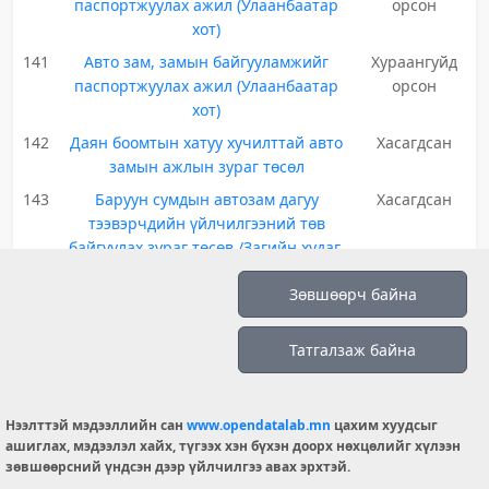
паспортжуулах ажил (Улаанбаатар
орсон
хот)
141
Авто зам, замын байгууламжийг
Хураангуйд
паспортжуулах ажил (Улаанбаатар
орсон
хот)
142
Даян боомтын хатуу хучилттай авто
Хасагдсан
замын ажлын зураг төсөл
143
Баруун сумдын автозам дагуу
Хасагдсан
тээвэрчдийн үйлчилгээний төв
байгуулах зураг төсөв /Загийн худаг,
өндөр хүчдэл огтлолцол дээр/
Зөвшөөрч байна
144
Алтанцөгц сумын Хар үзүүрийн
Хураангуйд
гүүрийн зураг төсөл
орсон
Татгалзаж байна
145
Сумын төвийн авто замын зураг төсөв
Хураангуйд
хийлгэх
орсон
146
Баруун сумдын автозам дагуу
Хасагдсан
Нээлттэй мэдээллийн сан
www.opendatalab.mn
цахим хуудсыг
тээвэрчдийн үйлчилгээний төв
ашиглах, мэдээлэл хайх, түгээх хэн бүхэн доорх нөхцөлийг хүлээн
байгуулах зураг төсөв /Загийн худаг,
зөвшөөрсний үндсэн дээр үйлчилгээ авах эрхтэй.