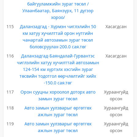
байгууламжийн зураг төсөл /
Улаанбаатар, Баянзүрх, 11 дүгээр
хороо/
115
Даланзадгад - Хүрмэн чиглэлийн 50
Хасагдсан
км хатуу хучилттай орон нутгийн
чанартай автозамын зураг төсөл
боловсруулах-200.0 сая.төг
116
Даланзадгад-Баяндалай-Гурвантэс
Хасагдсан
чиглэлийн хатуу хучилттай автозамын
124-154 км хүртэлх хэсгийн зураг
төсвийн тодотгол өөрчлөлтийг хийх
-150.0 сая.төг
117
Орон сууцны хороолол доторх авто
Хураангуйд
замын зураг төсөл
орсон
118
Авто замын уулзварыг өргөтгөх
Хураангуйд
ажлын зураг төсөл
орсон
119
Авто замын уулзварыг өргөтгөх
Хураангуйд
ажлын зураг төсөл
орсон