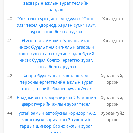
засварын ажлын зураг төслийн
зардал
40
"Улз голын урсцыг нэмэгдүүлэх "Онон-
Хасагдсан
Улз" төсөл /Дорнод, Хэрлэн сум/" ТЭЗҮ,
зураг төсөв боловсруулах
41
Өмнөговь аймгийн Гурвансайхан
Хасагдсан
нисэх буудлыг 4D ангиллын агаарын
хөлөг хүлээн авах хүчин чадал бүхий
нисэх буудал болгох, өргөтгөх зураг,
төсөл боловсруулах
42
Хөөрч буух зурвас, явгалах зам,
Хураангуйд
перроны өргөтгөлийн ажлын зураг
орсон
төсөл, төсвийг боловсруулах /Увс/
43
Наадамчдын замд байрлах 2 байршил
Хураангуйд
дээрх гүүрийн ажлын зураг төсөл
орсон
44
Тусгай замын автобусны коридор 1А-д
Хураангуйд
явган хүнд зориулсан 2 түвшний
орсон
гарцыг шинээр барих ажлын зураг
төсөл