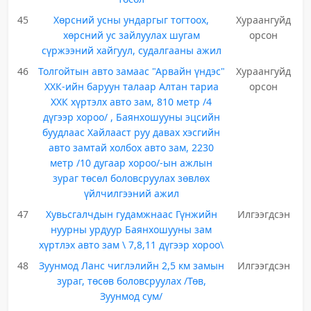
45
Хөрсний усны ундаргыг тогтоох,
Хураангуйд
хөрсний ус зайлуулах шугам
орсон
сүржээний хайгуул, судалгааны ажил
46
Толгойтын авто замаас "Арвайн үндэс"
Хураангуйд
ХХК-ийн баруун талаар Алтан тариа
орсон
ХХК хүртэлх авто зам, 810 метр /4
дүгээр хороо/ , Баянхошууны эцсийн
буудлаас Хайлааст руу давах хэсгийн
авто замтай холбох авто зам, 2230
метр /10 дугаар хороо/-ын ажлын
зураг төсөл боловсруулах зөвлөх
үйлчилгээний ажил
47
Хувьсгалчдын гудамжнаас Гүнжийн
Илгээгдсэн
нуурны урдуур Баянхошууны зам
хүртлэх авто зам \ 7,8,11 дүгээр хороо\
48
Зуунмод Ланс чиглэлийн 2,5 км замын
Илгээгдсэн
зураг, төсөв боловсруулах /Төв,
Зуунмод сум/