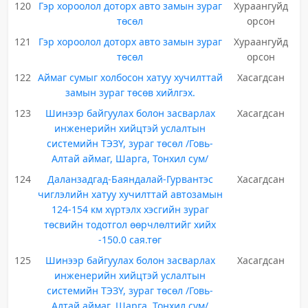
120
Гэр хороолол доторх авто замын зураг
Хураангуйд
төсөл
орсон
121
Гэр хороолол доторх авто замын зураг
Хураангуйд
төсөл
орсон
122
Аймаг сумыг холбосон хатуу хучилттай
Хасагдсан
замын зураг төсөв хийлгэх.
123
Шинээр байгуулах болон засварлах
Хасагдсан
инженерийн хийцтэй услалтын
системийн ТЭЗҮ, зураг төсөл /Говь-
Алтай аймаг, Шарга, Тонхил сум/
124
Даланзадгад-Баяндалай-Гурвантэс
Хасагдсан
чиглэлийн хатуу хучилттай автозамын
124-154 км хүртэлх хэсгийн зураг
төсвийн тодотгол өөрчлөлтийг хийх
-150.0 сая.төг
125
Шинээр байгуулах болон засварлах
Хасагдсан
инженерийн хийцтэй услалтын
системийн ТЭЗҮ, зураг төсөл /Говь-
Алтай аймаг, Шарга, Тонхил сум/