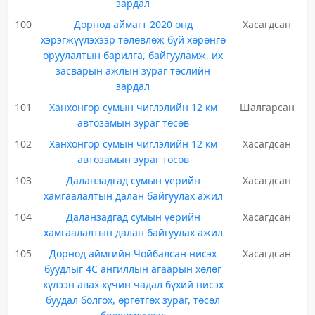
зардал
100
Дорнод аймагт 2020 онд
Хасагдсан
хэрэгжүүлэхээр төлөвлөж буй хөрөнгө
оруулалтын барилга, байгууламж, их
засварын ажлын зураг төслийн
зардал
101
Ханхонгор сумын чиглэлийн 12 км
Шалгарсан
автозамын зураг төсөв
102
Ханхонгор сумын чиглэлийн 12 км
Хасагдсан
автозамын зураг төсөв
103
Даланзадгад сумын үерийн
Хасагдсан
хамгаалалтын далан байгуулах ажил
104
Даланзадгад сумын үерийн
Хасагдсан
хамгаалалтын далан байгуулах ажил
105
Дорнод аймгийн Чойбалсан нисэх
Хасагдсан
буудлыг 4С ангиллын агаарын хөлөг
хүлээн авах хүчин чадал бүхий нисэх
буудал болгох, өргөтгөх зураг, төсөл