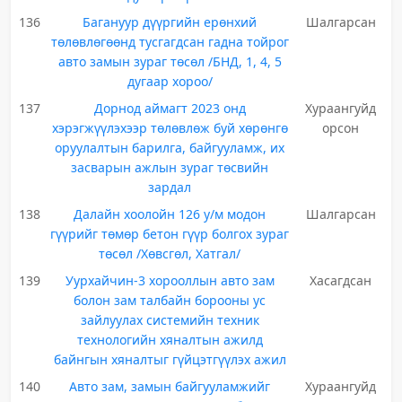
136
Багануур дүүргийн ерөнхий
Шалгарсан
төлөвлөгөөнд тусгагдсан гадна тойрог
авто замын зураг төсөл /БНД, 1, 4, 5
дугаар хороо/
137
Дорнод аймагт 2023 онд
Хураангуйд
хэрэгжүүлэхээр төлөвлөж буй хөрөнгө
орсон
оруулалтын барилга, байгууламж, их
засварын ажлын зураг төсвийн
зардал
138
Далайн хоолойн 126 у/м модон
Шалгарсан
гүүрийг төмөр бетон гүүр болгох зураг
төсөл /Хөвсгөл, Хатгал/
139
Уурхайчин-3 хорооллын авто зам
Хасагдсан
болон зам талбайн борооны ус
зайлуулах системийн техник
технологийн хяналтын ажилд
байнгын хяналтыг гүйцэтгүүлэх ажил
140
Авто зам, замын байгууламжийг
Хураангуйд