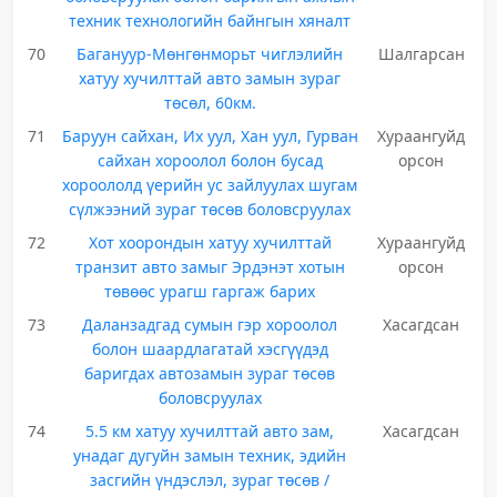
техник технологийн байнгын хяналт
70
Багануур-Мөнгөнморьт чиглэлийн
Шалгарсан
хатуу хучилттай авто замын зураг
төсөл, 60км.
71
Баруун сайхан, Их уул, Хан уул, Гурван
Хураангуйд
сайхан хороолол болон бусад
орсон
хороололд үерийн ус зайлуулах шугам
сүлжээний зураг төсөв боловсруулах
72
Хот хоорондын хатуу хучилттай
Хураангуйд
транзит авто замыг Эрдэнэт хотын
орсон
төвөөс урагш гаргаж барих
73
Даланзадгад сумын гэр хороолол
Хасагдсан
болон шаардлагатай хэсгүүдэд
баригдах автозамын зураг төсөв
боловсруулах
74
5.5 км хатуу хучилттай авто зам,
Хасагдсан
унадаг дугуйн замын техник, эдийн
засгийн үндэслэл, зураг төсөв /