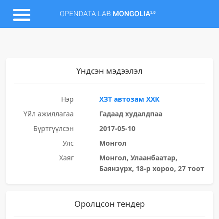
Үндсэн мэдээлэл
Нэр
ХЗТ автозам ХХК
Үйл ажиллагаа
Гадаад худалдпаа
Бүртгүүлсэн
2017-05-10
Улс
Монгол
Хаяг
Монгол, Улаанбаатар,
Баянзүрх, 18-р хороо, 27 тоот
Оролцсон тендер