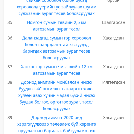
сайхан хороолол болон бусад
орсон
хороололд үерийн ус зайлуулах шугам
сүлжээний зураг төсөв боловсруулах
35
Номгон сумын төвийн 2,5 км
Шалгарсан
автозамын зураг төсөл
36
Даланзадгад сумын гэр хороолол
Хасагдсан
болон шаардлагатай хэсгүүдэд
баригдах автозамын зураг төсөв
боловсруулах
37
Ханхонгор сумын чиглэлийн 12 км
Хасагдсан
автозамын зураг төсөв
38
Дорнод аймгийн Чойбалсан нисэх
Илгээгдсэн
буудлыг 4С ангиллын агаарын хөлөг
хүлээн авах хүчин чадал бүхий нисэх
буудал болгох, өргөтгөх зураг, төсөл
боловсруулах
39
Дорнод аймагт 2020 онд
Хасагдсан
хэрэгжүүлэхээр төлөвлөж буй хөрөнгө
оруулалтын барилга, байгууламж, их