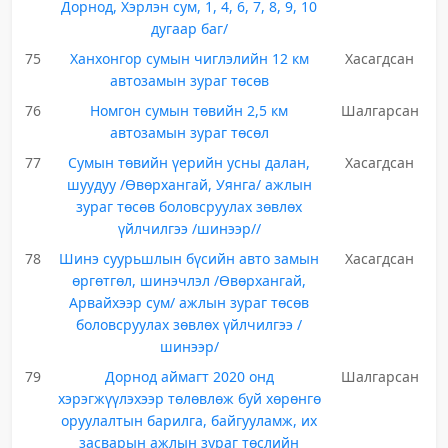
Дорнод, Хэрлэн сум, 1, 4, 6, 7, 8, 9, 10
дугаар баг/
75
Ханхонгор сумын чиглэлийн 12 км
Хасагдсан
автозамын зураг төсөв
76
Номгон сумын төвийн 2,5 км
Шалгарсан
автозамын зураг төсөл
77
Сумын төвийн үерийн усны далан,
Хасагдсан
шуудуу /Өвөрхангай, Уянга/ ажлын
зураг төсөв боловсруулах зөвлөх
үйлчилгээ /шинээр//
78
Шинэ суурьшлын бүсийн авто замын
Хасагдсан
өргөтгөл, шинэчлэл /Өвөрхангай,
Арвайхээр сум/ ажлын зураг төсөв
боловсруулах зөвлөх үйлчилгээ /
шинээр/
79
Дорнод аймагт 2020 онд
Шалгарсан
хэрэгжүүлэхээр төлөвлөж буй хөрөнгө
оруулалтын барилга, байгууламж, их
засварын ажлын зураг төслийн