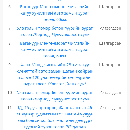
6
Багануур-Мөнгөнморьт чиглэлийн
Шалгарсан
хатуу хучилттай авто замын зураг
төсөл, 60км.
7
Улз голын төмөр бетон гүүрийн зураг
Илгээгдсэн
төсөв /Дорнод, Чулуунхороот сум/
8
Багануур-Мөнгөнморьт чиглэлийн
Шалгарсан
хатуу хучилттай авто замын зураг
төсөл, 60км.
9
Ханх-Монд чиглэлийн 23 км хатуу
Шалгарсан
хучилттай авто замын Цагаан сайрын
голын 120 у/м төмөр бетон гүүрийн
зураг төсөл /Хөвсгөл, Ханх сум/
10
Улз голын төмөр бетон гүүрийн зураг
Илгээгдсэн
төсөв /Дорнод, Чулуунхороот сум/
11
ЧД, 15 дугаар хороо, Жаргалантын 46-
Илгээгдсэн
31 дүгээр гудамжны гол замтай чулуун
зам болгон холбох, жалганы дээгүүрх
гүүрний зураг төсөв /83 дугаар