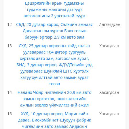
цэцэрлэгийн арын гудамжны
гудамжны жалганы дээгүүр
автомашины 2 урсгалтай гүүр/
12
СБД, 20 дугаар хороо, Сэлхийн амнаас
Илгээгдсэн
Даваатын ам хүртэл Бэлх голын
баруун эргээр 2.9 км авто зам
13
СХД, 25 дугаар хорооны хойд талын
Хасагдсан
уулзвараас 104 дүгээр сургууль
хүртэлх авто зам, зогсоолын зураг,
БНД, 3 дугаар хороо, ЖДҮДТөвийн урд
уулзвараас Шунхлай ШТС хүртэлх
хатуу хучилттай авто замын зураг
төсөв
14
Налайх Чойр чиглэлийн 20,9 км авто
Хасагдсан
замын өргөтгөл, шинэчлэлтийн
ажлын зөвлөх үйлчилгээний ажил
15
ХУД, 10 дугаар хороо, Морингийн
Хасагдсан
даваа, Биокомбинат-Шувуун фабрик
чиглэлийн авто замаас Айдасын