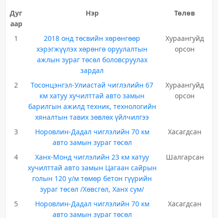
Дуг
Нэр
Төлөв
аар
1
2018 онд төсвийн хөрөнгөөр
Хураангуйд
хэрэгжүүлэх хөрөнгө оруулалтын
орсон
ажлын зураг төсөл боловсруулах
зардал
2
Тосонцэнгэл-Улиастай чиглэлийн 67
Хураангуйд
км хатуу хучилттай авто замын
орсон
барилгын ажилд техник, технологийн
хяналтын тавих зөвлөх үйлчилгээ
3
Норовлин-Дадал чиглэлийн 70 км
Хасагдсан
авто замын зураг төсөл
4
Ханх-Монд чиглэлийн 23 км хатуу
Шалгарсан
хучилттай авто замын Цагаан сайрын
голын 120 у/м төмөр бетон гүүрийн
зураг төсөл /Хөвсгөл, Ханх сум/
5
Норовлин-Дадал чиглэлийн 70 км
Хасагдсан
авто замын зураг төсөл