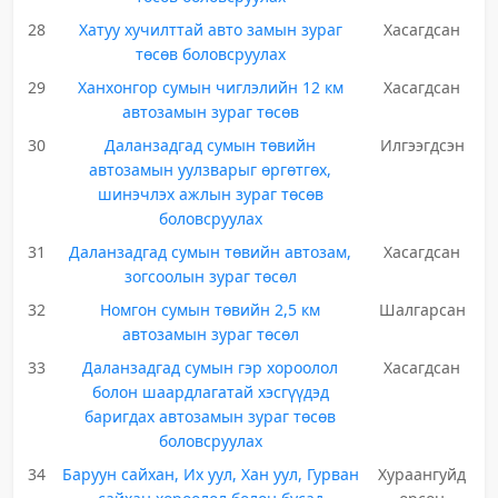
28
Хатуу хучилттай авто замын зураг
Хасагдсан
төсөв боловсруулах
29
Ханхонгор сумын чиглэлийн 12 км
Хасагдсан
автозамын зураг төсөв
30
Даланзадгад сумын төвийн
Илгээгдсэн
автозамын уулзварыг өргөтгөх,
шинэчлэх ажлын зураг төсөв
боловсруулах
31
Даланзадгад сумын төвийн автозам,
Хасагдсан
зогсоолын зураг төсөл
32
Номгон сумын төвийн 2,5 км
Шалгарсан
автозамын зураг төсөл
33
Даланзадгад сумын гэр хороолол
Хасагдсан
болон шаардлагатай хэсгүүдэд
баригдах автозамын зураг төсөв
боловсруулах
34
Баруун сайхан, Их уул, Хан уул, Гурван
Хураангуйд