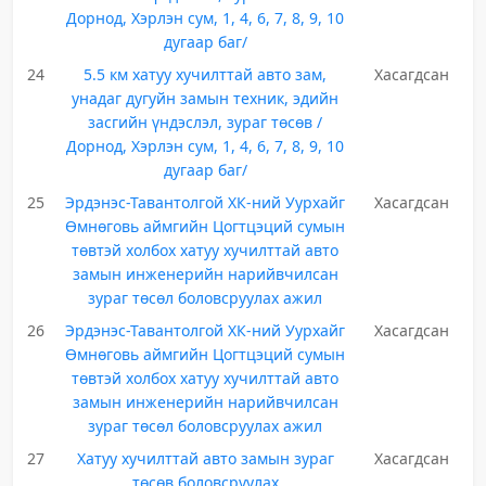
Дорнод, Хэрлэн сум, 1, 4, 6, 7, 8, 9, 10
дугаар баг/
24
5.5 км хатуу хучилттай авто зам,
Хасагдсан
унадаг дугуйн замын техник, эдийн
засгийн үндэслэл, зураг төсөв /
Дорнод, Хэрлэн сум, 1, 4, 6, 7, 8, 9, 10
дугаар баг/
25
Эрдэнэс-Тавантолгой ХК-ний Уурхайг
Хасагдсан
Өмнөговь аймгийн Цогтцэций сумын
төвтэй холбох хатуу хучилттай авто
замын инженерийн нарийвчилсан
зураг төсөл боловсруулах ажил
26
Эрдэнэс-Тавантолгой ХК-ний Уурхайг
Хасагдсан
Өмнөговь аймгийн Цогтцэций сумын
төвтэй холбох хатуу хучилттай авто
замын инженерийн нарийвчилсан
зураг төсөл боловсруулах ажил
27
Хатуу хучилттай авто замын зураг
Хасагдсан
төсөв боловсруулах