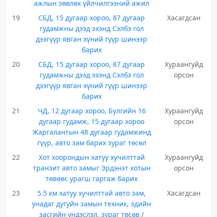
ажлын зөвлөх үйлчилгээний ажил
19
СБД, 15 дугаар хороо, 87 дугаар
Хасагдсан
гудамжны дээд эхэнд Сэлбэ гол
дээгүүр явган хүний гүүр шинээр
барих
20
СБД, 15 дугаар хороо, 87 дугаар
Хураангуйд
гудамжны дээд эхэнд Сэлбэ гол
орсон
дээгүүр явган хүний гүүр шинээр
барих
21
ЧД, 12 дугаар хороо, Булгийн 16
Хураангуйд
дугаар гудамж, 15 дугаар хороо
орсон
Жаргалантын 48 дугаар гудамжинд
гүүр, авто зам барих зураг төсөл
22
Хот хоорондын хатуу хучилттай
Хураангуйд
транзит авто замыг Эрдэнэт хотын
орсон
төвөөс урагш гаргаж барих
23
5.5 км хатуу хучилттай авто зам,
Хасагдсан
унадаг дугуйн замын техник, эдийн
засгийн үндэслэл, зураг төсөв /