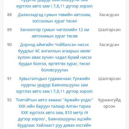
хүртлэх авто зам \ 7,8,11 дүгээр хороо\
88
Даланзадгад сумын төвийн автозам,
Хасагдсан
зогсоолын зураг төсөл
89
Ханхонгор сумын чиглэлийн 12 км
Шалгарсан
автозамын зураг төсөв
90
Дорнод аймгийн Чойбалсан нисэх
Хасагдсан
буудлыг 4С ангиллын агаарын хөлөг
хүлээн авах хүчин чадал бүхий нисэх
буудал болгох, өргөтгөх зураг, төсөл
боловсруулах
91
Хувьсгалчдын гудамжнаас Гүнжийн
Шалгарсан
нуурны урдуур Баянхошууны зам
хүртлэх авто зам \ 7,8,11 дүгээр хороо\
92
Толгойтын авто замаас "Арвайн үндэс"
Хураангуйд
ХХК-ийн баруун талаар Алтан тариа
орсон
ХХК хүртэлх авто зам, 810 метр /4
дүгээр хороо/ , Баянхошууны эцсийн
буудлаас Хайлааст руу давах хэсгийн