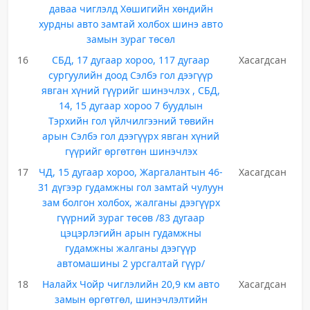
даваа чиглэлд Хөшигийн хөндийн
хурдны авто замтай холбох шинэ авто
замын зураг төсөл
16
СБД, 17 дугаар хороо, 117 дугаар
Хасагдсан
сургуулийн доод Сэлбэ гол дээгүүр
явган хүний гүүрийг шинэчлэх , СБД,
14, 15 дугаар хороо 7 буудлын
Тэрхийн гол үйлчилгээний төвийн
арын Сэлбэ гол дээгүүрх явган хүний
гүүрийг өргөтгөн шинэчлэх
17
ЧД, 15 дугаар хороо, Жаргалантын 46-
Хасагдсан
31 дүгээр гудамжны гол замтай чулуун
зам болгон холбох, жалганы дээгүүрх
гүүрний зураг төсөв /83 дугаар
цэцэрлэгийн арын гудамжны
гудамжны жалганы дээгүүр
автомашины 2 урсгалтай гүүр/
18
Налайх Чойр чиглэлийн 20,9 км авто
Хасагдсан
замын өргөтгөл, шинэчлэлтийн