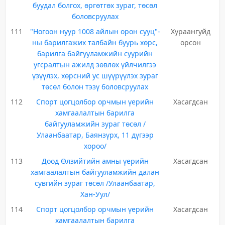
буудал болгох, өргөтгөх зураг, төсөл
боловсруулах
111
"Ногоон нуур 1008 айлын орон сууц"-
Хураангуйд
ны барилгажих талбайн буурь хөрс,
орсон
барилга байгууламжийн суурийн
угсралтын ажилд зөвлөх үйлчилгээ
үзүүлэх, хөрсний ус шүүрүүлэх зураг
төсөл болон тэзү боловсруулах
112
Спорт цогцолбор орчмын үерийн
Хасагдсан
хамгаалалтын барилга
байгууламжийн зураг төсөл /
Улаанбаатар, Баянзүрх, 11 дүгээр
хороо/
113
Доод Өлзийтийн амны үерийн
Хасагдсан
хамгаалалтын байгууламжийн далан
сувгийн зураг төсөл /Улаанбаатар,
Хан-Уул/
114
Спорт цогцолбор орчмын үерийн
Хасагдсан
хамгаалалтын барилга