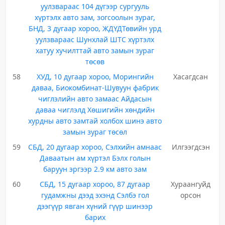
уулзвараас 104 дүгээр сургууль
хүртэлх авто зам, зогсоолын зураг,
БНД, 3 дугаар хороо, ЖДҮДТөвийн урд
уулзвараас Шунхлай ШТС хүртэлх
хатуу хучилттай авто замын зураг
төсөв
58
ХУД, 10 дугаар хороо, Морингийн
Хасагдсан
даваа, Биокомбинат-Шувуун фабрик
чиглэлийн авто замаас Айдасын
даваа чиглэлд Хөшигийн хөндийн
хурдны авто замтай холбох шинэ авто
замын зураг төсөл
59
СБД, 20 дугаар хороо, Сэлхийн амнаас
Илгээгдсэн
Даваатын ам хүртэл Бэлх голын
баруун эргээр 2.9 км авто зам
60
СБД, 15 дугаар хороо, 87 дугаар
Хураангуйд
гудамжны дээд эхэнд Сэлбэ гол
орсон
дээгүүр явган хүний гүүр шинээр
барих