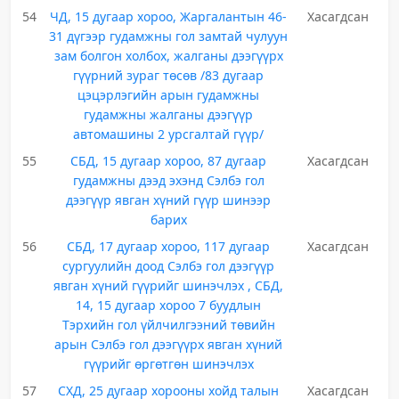
54
ЧД, 15 дугаар хороо, Жаргалантын 46-
Хасагдсан
31 дүгээр гудамжны гол замтай чулуун
зам болгон холбох, жалганы дээгүүрх
гүүрний зураг төсөв /83 дугаар
цэцэрлэгийн арын гудамжны
гудамжны жалганы дээгүүр
автомашины 2 урсгалтай гүүр/
55
СБД, 15 дугаар хороо, 87 дугаар
Хасагдсан
гудамжны дээд эхэнд Сэлбэ гол
дээгүүр явган хүний гүүр шинээр
барих
56
СБД, 17 дугаар хороо, 117 дугаар
Хасагдсан
сургуулийн доод Сэлбэ гол дээгүүр
явган хүний гүүрийг шинэчлэх , СБД,
14, 15 дугаар хороо 7 буудлын
Тэрхийн гол үйлчилгээний төвийн
арын Сэлбэ гол дээгүүрх явган хүний
гүүрийг өргөтгөн шинэчлэх
57
СХД, 25 дугаар хорооны хойд талын
Хасагдсан