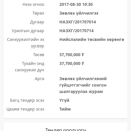
Нээх огноо
2017-08-30 10:30
Төрөл
Зөвлөх үйлчилгээ
Дугаар
НАЗХГ/201707014
Урилгын дугаар
НАЗХГ/20170714
Санхүүжилтийн эх
Нийслэлийн төсвийн хөрөнгө
үүсвэр
Төсөв
37,700,000 ₮
Тухайн онд
37,700,000 ₮
санхүүжих дүн
Арга
Зөвлөх үйлчилгээний
гүйцэтгэгчийг сонгон
шалгаруулах журам
Багц тендер эсэх
Үгүй
Цахим тендер эсэх
Тийм
Тендер оролцогч