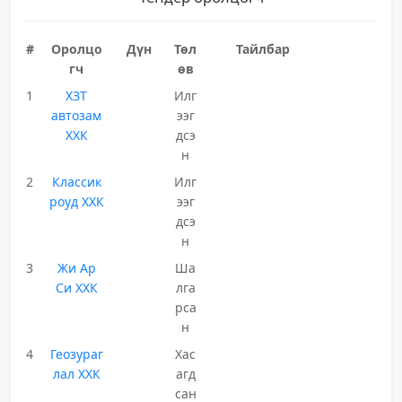
#
Оролцо
Дүн
Төл
Тайлбар
гч
өв
1
ХЗТ
Илг
автозам
ээг
ХХК
дсэ
н
2
Классик
Илг
роуд ХХК
ээг
дсэ
н
3
Жи Ар
Ша
Си ХХК
лга
рса
н
4
Геозураг
Хас
лал ХХК
агд
сан