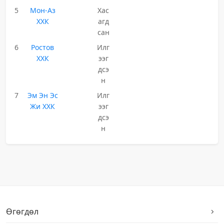
5
Мон-Аз
Хас
ХХК
агд
сан
6
Ростов
Илг
ХХК
ээг
дсэ
н
7
Эм Эн Эс
Илг
Жи ХХК
ээг
дсэ
н
Өгөгдөл