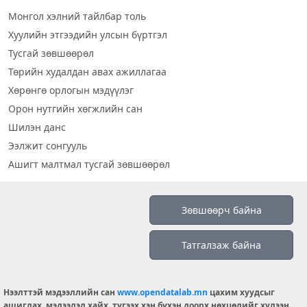
Монгол хэлний тайлбар толь
Хуулийн этгээдийн улсын бүртгэл
Тусгай зөвшөөрөл
Төрийн худалдан авах ажиллагаа
Хөрөнгө орлогын мэдүүлэг
Орон нутгийн хөгжлийн сан
Шилэн данс
Ээлжит сонгууль
Ашигт малтмал тусгай зөвшөөрөл
Визуал дата
Зөвшөөрч байна
Шилэн данс 2019
Татгалзаж байна
Бидний тухай
Үйлчилгээний нөхцөл
info@opendatalab.mn
Нээлттэй мэдээллийн сан
www.opendatalab.mn
цахим хуудсыг
ашиглах, мэдээлэл хайх, түгээх хэн бүхэн доорх нөхцөлийг хүлээн