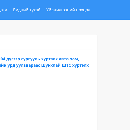
дата
Бидний тухай
Үйлчилгээний нөхцөл
04 дүгээр сургууль хүртэлх авто зам,
вийн урд уулзвараас Шунхлай ШТС хүртэлх