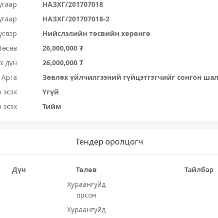
угаар
НАЗХГ/201707018
угаар
НАЗХГ/201707018-2
үсвэр
Нийслэлийн төсвийн хөрөнгө
Төсөв
26,000,000 ₮
х дүн
26,000,000 ₮
Арга
Зөвлөх үйлчилгээний гүйцэтгэгчийг сонгон ша
 эсэх
Үгүй
 эсэх
Тийм
Тендер оролцогч
Дүн
Төлөв
Тайлбар
Хураангуйд
орсон
Хураангуйд