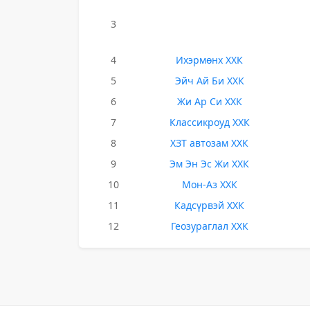
3
4
Ихэрмөнх ХХК
5
Эйч Ай Би ХХК
6
Жи Ар Си ХХК
7
Классикроуд ХХК
8
ХЗТ автозам ХХК
9
Эм Эн Эс Жи ХХК
10
Мон-Аз ХХК
11
Кадсүрвэй ХХК
12
Геозураглал ХХК