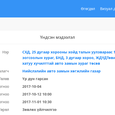
Өгөгдөл
Визуал 
Үндсэн мэдээлэл
Нэр
СХД, 25 дугаар хорооны хойд талын уулзвараас 1
зогсоолын зураг, БНД, 3 дугаар хороо, ЖДҮДТө
хатуу хучилттай авто замын зураг төсөв
алагч
Нийслэлийн авто замын хөгжлийн газар
Төлөв
Үр дүн гарсан
огноо
2017-10-04
огноо
2017-10-12 10:00
огноо
2017-11-01 10:30
Төрөл
Зөвлөх үйлчилгээ