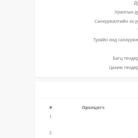
Д
Урилгын д
Санхүүжилтийн эх ү
Тухайн онд санхүүжи
Багц тендер
Цахим тендер
#
Оролцогч
1
2