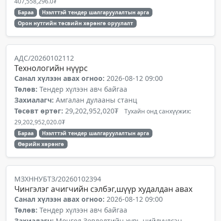
407,558,296.0₮
Бараа
Нээлттэй тендер шалгаруулалтын арга
Орон нутгийн төсвийн хөрөнгө оруулалт
АДС/20260102112
Технологийн нүүрс
Санал хүлээн авах огноо:
2026-08-12 09:00
Төлөв:
Тендер хүлээн авч байгаа
Захиалагч:
Амгалан дулааны станц
Төсөвт өртөг:
29,202,952,020₮
Тухайн онд санхүүжих:
29,202,952,020.0₮
Бараа
Нээлттэй тендер шалгаруулалтын арга
Өөрийн хөрөнгө
МЗХННУБТЗ/20260102394
Чингэлэг ачигчийн сэлбэг,шүүр худалдан авах
Санал хүлээн авах огноо:
2026-08-12 09:00
Төлөв:
Тендер хүлээн авч байгаа
Захиалагч:
Монгол Зөвлөлтийн хувь нийлүүлсэн