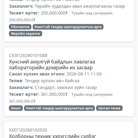
Захиалагч:
Төрийн худалдан авах ажиллагааны газар
Төсөвт өртөг:
200,000,000₮
Тухайн онд санхүүжих:
200,000,000.0₮
Үйлчилгээ
Нээлттэй тендер шалгаруулалтын арга
Өөрийн хөрөнгө
СХЗГ/20260101088
Хүнсний аюулгүй байдлын лавлагаа
лабораторийн дээврийн их засвар
Санал хүлээн авах огноо:
2026-08-11 11:00
Төлөв:
Тендер хүлээн авч байгаа
Захиалагч:
Стандарт, хэмжил зүйн газар
Төсөвт өртөг:
361,000,000₮
Тухайн онд санхүүжих:
361,000,000.0₮
Ажил
Нээлттэй тендер шалгаруулалтын арга
Урсгал төсөв
ХХЕГ/20260102020
Холбооны техник хэрэгслийн сэлбэг