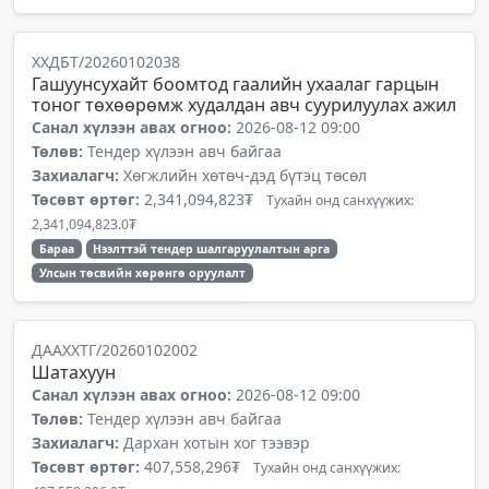
ХХДБТ/20260102038
Гашуунсухайт боомтод гаалийн ухаалаг гарцын
тоног төхөөрөмж худалдан авч суурилуулах ажил
Санал хүлээн авах огноо:
2026-08-12 09:00
Төлөв:
Тендер хүлээн авч байгаа
Захиалагч:
Хөгжлийн хөтөч-дэд бүтэц төсөл
Төсөвт өртөг:
2,341,094,823₮
Тухайн онд санхүүжих:
2,341,094,823.0₮
Бараа
Нээлттэй тендер шалгаруулалтын арга
Улсын төсвийн хөрөнгө оруулалт
ДААХХТГ/20260102002
Шатахуун
Санал хүлээн авах огноо:
2026-08-12 09:00
Төлөв:
Тендер хүлээн авч байгаа
Захиалагч:
Дархан хотын хог тээвэр
Төсөвт өртөг:
407,558,296₮
Тухайн онд санхүүжих: