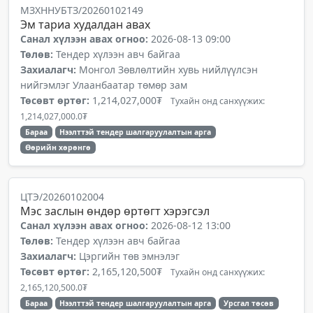
МЗХННУБТЗ/20260102149
Эм тариа худалдан авах
Санал хүлээн авах огноо:
2026-08-13 09:00
Төлөв:
Тендер хүлээн авч байгаа
Захиалагч:
Монгол Зөвлөлтийн хувь нийлүүлсэн
нийгэмлэг Улаанбаатар төмөр зам
Төсөвт өртөг:
1,214,027,000₮
Тухайн онд санхүүжих:
1,214,027,000.0₮
Бараа
Нээлттэй тендер шалгаруулалтын арга
Өөрийн хөрөнгө
ЦТЭ/20260102004
Мэс заслын өндөр өртөгт хэрэгсэл
Санал хүлээн авах огноо:
2026-08-12 13:00
Төлөв:
Тендер хүлээн авч байгаа
Захиалагч:
Цэргийн төв эмнэлэг
Төсөвт өртөг:
2,165,120,500₮
Тухайн онд санхүүжих:
2,165,120,500.0₮
Бараа
Нээлттэй тендер шалгаруулалтын арга
Урсгал төсөв