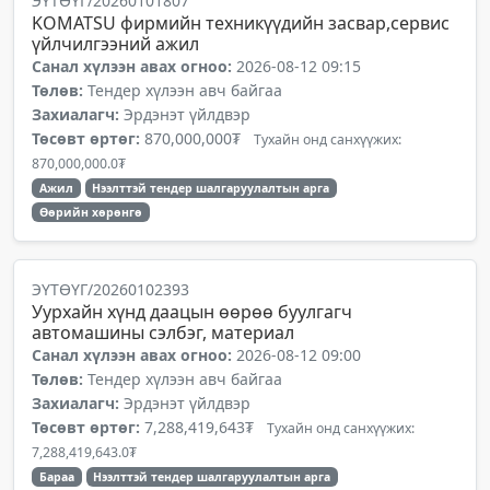
ЭҮТӨҮГ/20260101807
KOMATSU фирмийн техникүүдийн засвар,сервис
үйлчилгээний ажил
Санал хүлээн авах огноо:
2026-08-12 09:15
Төлөв:
Тендер хүлээн авч байгаа
Захиалагч:
Эрдэнэт үйлдвэр
Төсөвт өртөг:
870,000,000₮
Тухайн онд санхүүжих:
870,000,000.0₮
Ажил
Нээлттэй тендер шалгаруулалтын арга
Өөрийн хөрөнгө
ЭҮТӨҮГ/20260102393
Уурхайн хүнд даацын өөрөө буулгагч
автомашины сэлбэг, материал
Санал хүлээн авах огноо:
2026-08-12 09:00
Төлөв:
Тендер хүлээн авч байгаа
Захиалагч:
Эрдэнэт үйлдвэр
Төсөвт өртөг:
7,288,419,643₮
Тухайн онд санхүүжих:
7,288,419,643.0₮
Бараа
Нээлттэй тендер шалгаруулалтын арга