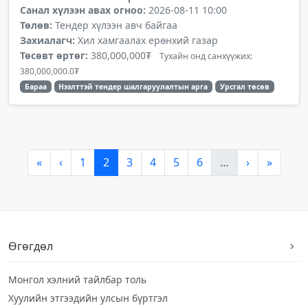
Санал хүлээн авах огноо:
2026-08-11 10:00
Төлөв:
Тендер хүлээн авч байгаа
Захиалагч:
Хил хамгаалах ерөнхий газар
Төсөвт өртөг:
380,000,000₮
Тухайн онд санхүүжих:
380,000,000.0₮
Бараа
Нээлттэй тендер шалгаруулалтын арга
Урсгал төсөв
«
‹
1
2
3
4
5
6
…
›
»
Өгөгдөл
Монгол хэлний тайлбар толь
Хуулийн этгээдийн улсын бүртгэл