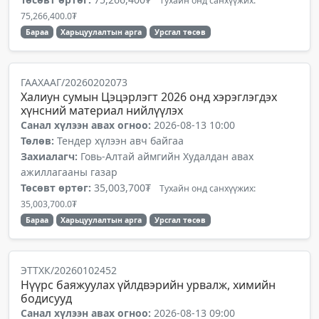
Тухайн онд санхүүжих:
75,266,400.0₮
Бараа
Харьцуулалтын арга
Урсгал төсөв
ГААХААГ/20260202073
Халиун сумын Цэцэрлэгт 2026 онд хэрэглэгдэх
хүнсний материал нийлүүлэх
Санал хүлээн авах огноо:
2026-08-13 10:00
Төлөв:
Тендер хүлээн авч байгаа
Захиалагч:
Говь-Алтай аймгийн Худалдан авах
ажиллагааны газар
Төсөвт өртөг:
35,003,700₮
Тухайн онд санхүүжих:
35,003,700.0₮
Бараа
Харьцуулалтын арга
Урсгал төсөв
ЭТТХК/20260102452
Нүүрс баяжуулах үйлдвэрийн урвалж, химийн
бодисууд
Санал хүлээн авах огноо:
2026-08-13 09:00