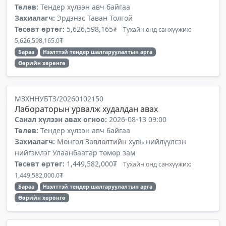
Төлөв:
Тендер хүлээн авч байгаа
Захиалагч:
Эрдэнэс Таван Толгой
Төсөвт өртөг:
5,626,598,165₮
Тухайн онд санхүүжих:
5,626,598,165.0₮
Бараа
Нээлттэй тендер шалгаруулалтын арга
Өөрийн хөрөнгө
МЗХННУБТЗ/20260102150
Лабораторын урвалж худалдан авах
Санал хүлээн авах огноо:
2026-08-13 09:00
Төлөв:
Тендер хүлээн авч байгаа
Захиалагч:
Монгол Зөвлөлтийн хувь нийлүүлсэн
нийгэмлэг Улаанбаатар төмөр зам
Төсөвт өртөг:
1,449,582,000₮
Тухайн онд санхүүжих:
1,449,582,000.0₮
Бараа
Нээлттэй тендер шалгаруулалтын арга
Өөрийн хөрөнгө