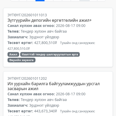
ЭҮТӨҮГ/202601011013
Зүтгүүрийн депогийн өргөтгөлийн ажил+
Санал хүлээн авах огноо:
2026-08-17 09:00
Төлөв:
Тендер хүлээн авч байгаа
Захиалагч:
Эрдэнэт үйлдвэр
Төсөвт өртөг:
427,800,510₮
Тухайн онд санхүүжих:
427,800,510.0₮
Ажил
Нээлттэй тендер шалгаруулалтын арга
Өөрийн хөрөнгө
ЭҮТӨҮГ/202601011202
Ил уурхайн барилга байгууламжуудын урсгал
засварын ажил
Санал хүлээн авах огноо:
2026-08-17 09:00
Төлөв:
Тендер хүлээн авч байгаа
Захиалагч:
Эрдэнэт үйлдвэр
Төсөвт өртөг:
443,673,340₮
Тухайн онд санхүүжих: