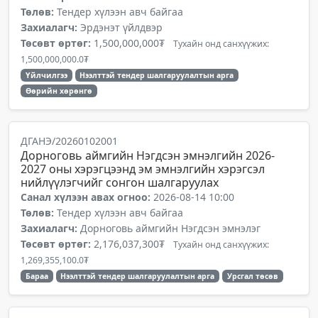
Төлөв:
Тендер хүлээн авч байгаа
Захиалагч:
Эрдэнэт үйлдвэр
Төсөвт өртөг:
1,500,000,000₮
Тухайн онд санхүүжих:
1,500,000,000.0₮
Үйлчилгээ
Нээлттэй тендер шалгаруулалтын арга
Өөрийн хөрөнгө
ДГАНЭ/20260102001
Дорноговь аймгийн Нэгдсэн эмнэлгийн 2026-
2027 оны хэрэгцээнд эм эмнэлгийн хэрэгсэл
нийлүүлэгчийг сонгон шалгаруулах
Санал хүлээн авах огноо:
2026-08-14 10:00
Төлөв:
Тендер хүлээн авч байгаа
Захиалагч:
Дорноговь аймгийн Нэгдсэн эмнэлэг
Төсөвт өртөг:
2,176,037,300₮
Тухайн онд санхүүжих:
1,269,355,100.0₮
Бараа
Нээлттэй тендер шалгаруулалтын арга
Урсгал төсөв