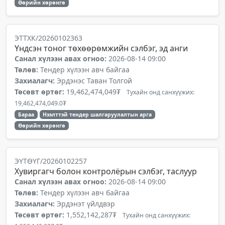
Өөрийн хөрөнгө
ЭТТХК/20260102363
Үндсэн тоног төхөөрөмжийн сэлбэг, эд анги
Санал хүлээн авах огноо:
2026-08-14 09:00
Төлөв:
Тендер хүлээн авч байгаа
Захиалагч:
Эрдэнэс Таван Толгой
Төсөвт өртөг:
19,462,474,049₮
Тухайн онд санхүүжих:
19,462,474,049.0₮
Бараа
Нээлттэй тендер шалгаруулалтын арга
Өөрийн хөрөнгө
ЭҮТӨҮГ/20260102257
Хувиргагч болон контролёрын сэлбэг, таслуур
Санал хүлээн авах огноо:
2026-08-14 09:00
Төлөв:
Тендер хүлээн авч байгаа
Захиалагч:
Эрдэнэт үйлдвэр
Төсөвт өртөг:
1,552,142,287₮
Тухайн онд санхүүжих: