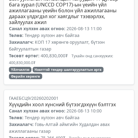
бага хурал (UNCCD COP17)-ын үеийн үйл
ажиллагааны үеийн болон үйл ажиллагааны
дараах үлдэгдэл хог хаягдлыг тээвэрлэх,
зайлуулах ажил
Санал хүлээн авах огноо:
2026-08-13 11:00
Төлөв:
Тендер хүлээн авч байгаа
Захиалагч:
КОП 17 хөрөнгө оруулалт, бүтээн
байгуулалтын газар
Төсөвт өртөг:
400,830,000₮
Тухайн онд санхүүжих:
400,830,000.0₮
Үйлчилгээ
Нээлттэй тендер шалгаруулалтын арга
Өөрийн хөрөнгө
ГААЕБСЦ9/20260202001
Хүүхдийн хоол хүнсний бүтээгдэхүүн бэлтгэх
Санал хүлээн авах огноо:
2026-08-13 10:00
Төлөв:
Тендер хүлээн авч байгаа
Захиалагч:
Говь-Алтай аймгийн Худалдан авах
ажиллагааны газар
Төсөвт өртөг:
75,266,400₮