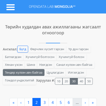
Төрийн худалдан авах ажиллагааны жагсаалт
огноогоор
Ангилал:
Бүгд
Өөрчлөх хүсэлт гарсан
Үр дүн гарсан
Батлагдсан
Хүчингүй болгосон
Хүчингүй болсон
Хянан үзсэн
Шинэ
Нээгдсэн
Санал хүлээн авч байгаа
Тендер хүлээн авч байгаа
Цуцлагдсан
Илгээгдсэн
Гомдол үндэслэлтэй
Харуулах #:
10
20
30
40
50
«
‹
1
2
3
4
5
6
…
›
»