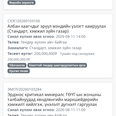
Өөрийн хөрөнгө
СХЗГ/20260103106
Албан хаагчдыг эрүүл мэндийн үзлэгт хамруулах
(Стандарт, хэмжил зүйн газар)
Санал хүлээн авах огноо:
2026-08-11 14:00
Төлөв:
Тендер хүлээн авч байгаа
Захиалагч:
Стандарт, хэмжил зүйн газар
Төсөвт өртөг:
200,000,000₮
Тухайн онд санхүүжих:
200,000,000.0₮
Үйлчилгээ
Нээлттэй тендер шалгаруулалтын арга
Урсгал төсөв
ЭМГЛ/20260103284
Эрдэнэс критикал минералс ТӨҮГ-ын жоншны
талбайнуудад хөндлөнгийн маркшейдерийн
хэмжилт хийлгэж, үнэлэлт дүгнэлт гаргуулах
Санал хүлээн авах огноо:
2026-08-11 11:00
Төлөв:
Тендер хүлээн авч байгаа