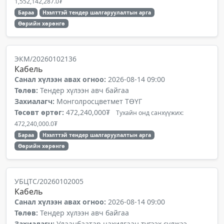
1,552,142,287.0₮
Бараа
Нээлттэй тендер шалгаруулалтын арга
Өөрийн хөрөнгө
ЭКМ/20260102136
Кабель
Санал хүлээн авах огноо:
2026-08-14 09:00
Төлөв:
Тендер хүлээн авч байгаа
Захиалагч:
Монголросцветмет ТӨҮГ
Төсөвт өртөг:
472,240,000₮
Тухайн онд санхүүжих:
472,240,000.0₮
Бараа
Нээлттэй тендер шалгаруулалтын арга
Өөрийн хөрөнгө
УБЦТС/20260102005
Кабель
Санал хүлээн авах огноо:
2026-08-14 09:00
Төлөв:
Тендер хүлээн авч байгаа
Захиалагч:
Улаанбаатар цахилгаан түгээх сүлжээ