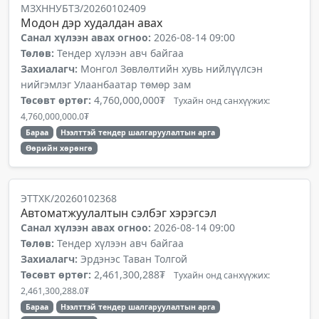
МЗХННУБТЗ/20260102409
Модон дэр худалдан авах
Санал хүлээн авах огноо:
2026-08-14 09:00
Төлөв:
Тендер хүлээн авч байгаа
Захиалагч:
Монгол Зөвлөлтийн хувь нийлүүлсэн
нийгэмлэг Улаанбаатар төмөр зам
Төсөвт өртөг:
4,760,000,000₮
Тухайн онд санхүүжих:
4,760,000,000.0₮
Бараа
Нээлттэй тендер шалгаруулалтын арга
Өөрийн хөрөнгө
ЭТТХК/20260102368
Автоматжуулалтын сэлбэг хэрэгсэл
Санал хүлээн авах огноо:
2026-08-14 09:00
Төлөв:
Тендер хүлээн авч байгаа
Захиалагч:
Эрдэнэс Таван Толгой
Төсөвт өртөг:
2,461,300,288₮
Тухайн онд санхүүжих:
2,461,300,288.0₮
Бараа
Нээлттэй тендер шалгаруулалтын арга