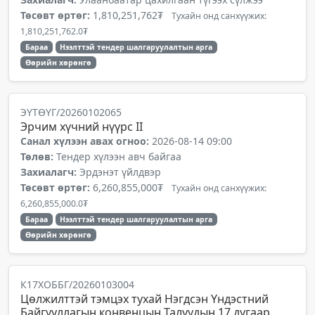
Төсөвт өртөг:
1,810,251,762₮
Тухайн онд санхүүжих:
1,810,251,762.0₮
Бараа
Нээлттэй тендер шалгаруулалтын арга
Өөрийн хөрөнгө
ЭҮТӨҮГ/20260102065
Эрчим хүчний нүүрс II
Санал хүлээн авах огноо:
2026-08-14 09:00
Төлөв:
Тендер хүлээн авч байгаа
Захиалагч:
Эрдэнэт үйлдвэр
Төсөвт өртөг:
6,260,855,000₮
Тухайн онд санхүүжих:
6,260,855,000.0₮
Бараа
Нээлттэй тендер шалгаруулалтын арга
Өөрийн хөрөнгө
К17ХОББГ/20260103004
Цөлжилттэй тэмцэх тухай Нэгдсэн Үндэстний
Байгууллагын конвенцын Талуудын 17 дугаар