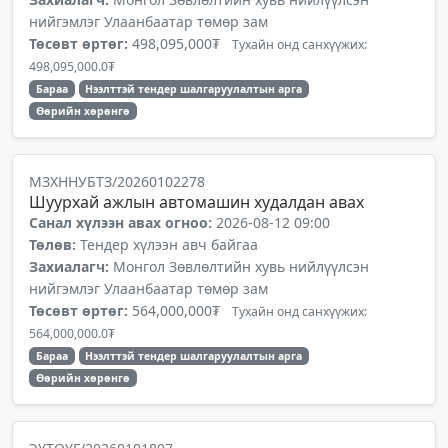
нийгэмлэг Улаанбаатар төмөр зам
Төсөвт өртөг:
498,095,000₮
Тухайн онд санхүүжих:
498,095,000.0₮
Бараа
Нээлттэй тендер шалгаруулалтын арга
Өөрийн хөрөнгө
МЗХННУБТЗ/20260102278
Шуурхай ажлын автомашин худалдан авах
Санал хүлээн авах огноо:
2026-08-12 09:00
Төлөв:
Тендер хүлээн авч байгаа
Захиалагч:
Монгол Зөвлөлтийн хувь нийлүүлсэн
нийгэмлэг Улаанбаатар төмөр зам
Төсөвт өртөг:
564,000,000₮
Тухайн онд санхүүжих:
564,000,000.0₮
Бараа
Нээлттэй тендер шалгаруулалтын арга
Өөрийн хөрөнгө