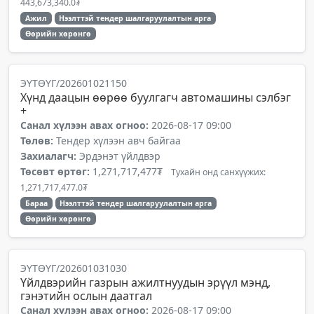
443,673,340.0₮
Ажил
Нээлттэй тендер шалгаруулалтын арга
Өөрийн хөрөнгө
ЭҮТӨҮГ/202601021150
Хүнд даацын өөрөө буулгагч автомашины сэлбэг
+
Санал хүлээн авах огноо:
2026-08-17 09:00
Төлөв:
Тендер хүлээн авч байгаа
Захиалагч:
Эрдэнэт үйлдвэр
Төсөвт өртөг:
1,271,717,477₮
Тухайн онд санхүүжих:
1,271,717,477.0₮
Бараа
Нээлттэй тендер шалгаруулалтын арга
Өөрийн хөрөнгө
ЭҮТӨҮГ/202601031030
Үйлдвэрийн газрын ажилтнуудын эрүүл мэнд,
гэнэтийн ослын даатгал
Санал хүлээн авах огноо:
2026-08-17 09:00