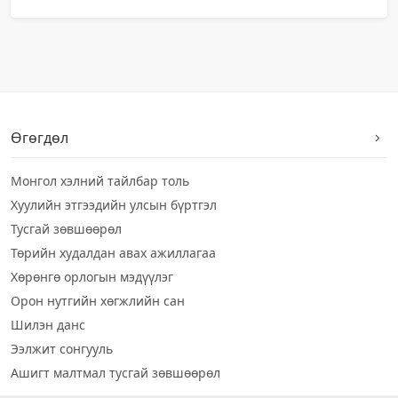
Өгөгдөл
Монгол хэлний тайлбар толь
Хуулийн этгээдийн улсын бүртгэл
Тусгай зөвшөөрөл
Төрийн худалдан авах ажиллагаа
Хөрөнгө орлогын мэдүүлэг
Орон нутгийн хөгжлийн сан
Шилэн данс
Ээлжит сонгууль
Ашигт малтмал тусгай зөвшөөрөл