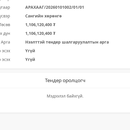
угаар
АРАХААГ/20260101002/01/01
үсвэр
Сангийн хөрөнгө
Төсөв
1,106,120,400 ₮
х дүн
1,106,120,400 ₮
Арга
Нээлттэй тендер шалгаруулалтын арга
 эсэх
Үгүй
 эсэх
Үгүй
Тендер оролцогч
Мэдээлэл байхгүй.