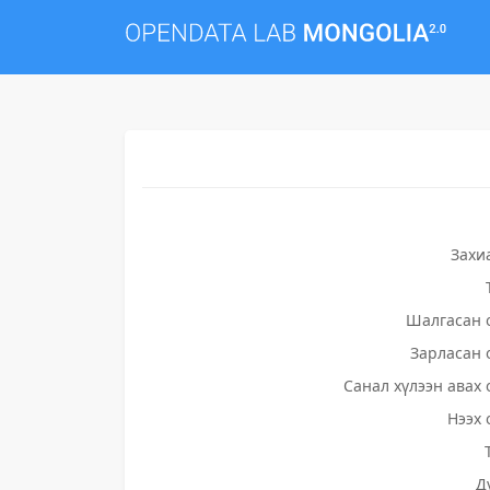
Захи
Шалгасан 
Зарласан 
Санал хүлээн авах 
Нээх 
Д