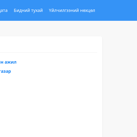
дата
Бидний тухай
Үйлчилгээний нөхцөл
йн ажил
газар