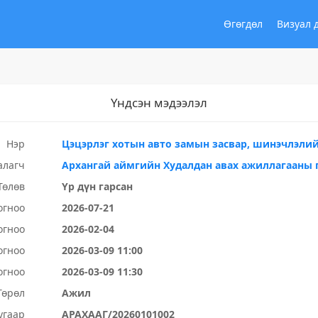
Өгөгдөл
Визуал 
Үндсэн мэдээлэл
Нэр
Цэцэрлэг хотын авто замын засвар, шинэчлэли
алагч
Архангай аймгийн Худалдан авах ажиллагааны 
Төлөв
Үр дүн гарсан
огноо
2026-07-21
огноо
2026-02-04
огноо
2026-03-09 11:00
огноо
2026-03-09 11:30
Төрөл
Ажил
угаар
АРАХААГ/20260101002