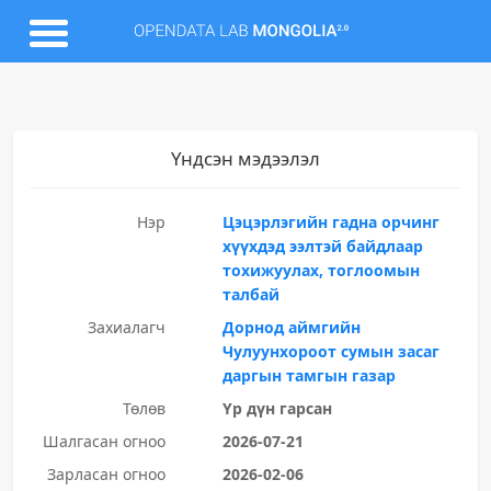
Үндсэн мэдээлэл
Нэр
Цэцэрлэгийн гадна орчинг
хүүхдэд ээлтэй байдлаар
тохижуулах, тоглоомын
талбай
Захиалагч
Дорнод аймгийн
Чулуунхороот сумын засаг
даргын тамгын газар
Төлөв
Үр дүн гарсан
Шалгасан огноо
2026-07-21
Зарласан огноо
2026-02-06