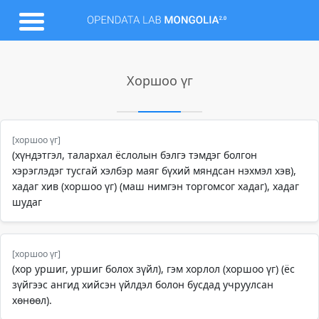
Хоршоо үг
[хоршоо үг]
(хүндэтгэл, талархал ёслолын бэлгэ тэмдэг болгон
хэрэглэдэг тусгай хэлбэр маяг бүхий мяндсан нэхмэл хэв),
хадаг хив (хоршоо үг) (маш нимгэн торгомсог хадаг), хадаг
шудаг
[хоршоо үг]
(хор уршиг, уршиг болох зүйл), гэм хорлол (хоршоо үг) (ёс
зүйгээс ангид хийсэн үйлдэл болон бусдад учруулсан
хөнөөл).