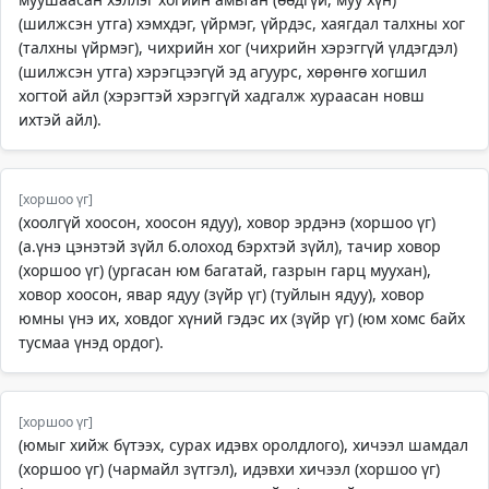
(шилжсэн утга) хэмхдэг, үйрмэг, үйрдэс, хаягдал талхны хог
(талхны үйрмэг), чихрийн хог (чихрийн хэрэггүй үлдэгдэл)
(шилжсэн утга) хэрэгцээгүй эд агуурс, хөрөнгө хогшил
хогтой айл (хэрэгтэй хэрэггүй хадгалж хураасан новш
ихтэй айл).
[хоршоо үг]
(хоолгүй хоосон, хоосон ядуу), ховор эрдэнэ (хоршоо үг)
(а.үнэ цэнэтэй зүйл б.олоход бэрхтэй зүйл), тачир ховор
(хоршоо үг) (ургасан юм багатай, газрын гарц муухан),
ховор хоосон, явар ядуу (зүйр үг) (туйлын ядуу), ховор
юмны үнэ их, ховдог хүний гэдэс их (зүйр үг) (юм хомс байх
тусмаа үнэд ордог).
[хоршоо үг]
(юмыг хийж бүтээх, сурах идэвх оролдлого), хичээл шамдал
(хоршоо үг) (чармайл зүтгэл), идэвхи хичээл (хоршоо үг)