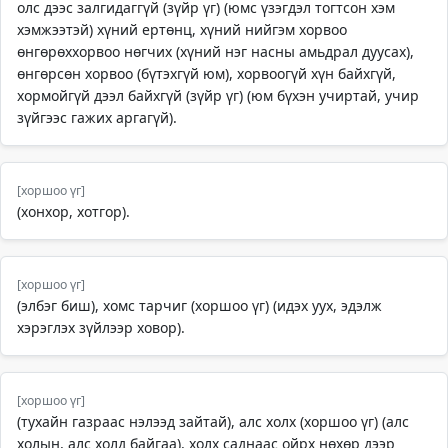
олс дээс залгидаггүй (зүйр үг) (юмс үзэгдэл тогтсон хэм
хэмжээтэй) хүний ертөнц, хүний нийгэм хорвоо
өнгөрөххорвоо нөгчих (хүний нэг насны амьдрал дуусах),
өнгөрсөн хорвоо (бүтэхгүй юм), хорвоогүй хүн байхгүй,
хормойгүй дээл байхгүй (зүйр үг) (юм бүхэн учиртай, учир
зүйгээс гажих аргагүй).
[хоршоо үг]
(хонхор, хотгор).
[хоршоо үг]
(элбэг биш), хомс тарчиг (хоршоо үг) (идэх уух, эдэлж
хэрэглэх зүйлээр ховор).
[хоршоо үг]
(тухайн газраас нэлээд зайтай), алс холх (хоршоо үг) (алс
холын, алс холд байгаа), холх саднаас ойрх нөхөр дээр