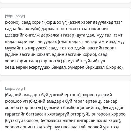
[хоршоо үг]
(хорио), саад хориг (хоршоо үг) (ажил хэрэг явуулахад тээг
садаа болох зүйл) дархлан онголсон газар их хориг
(дээдсийг онголж дархалсан газар) дутагдал, муу тал, гэмт
явдал хоригийг нь уудлах (гэмт явдлыг нь гаргаж ирэх, муу
муухайг нь илрүүлэх) саад, тотгор эдийн засгийн хориг
(эдийн засгийн хяхалт, эдийн засгийн хорио), саад
хоригхориг саад (хоршоо үг) (а.иухайн зүйлийг үл
зөвшөөрөн эсэргүүцэх байдал, хүндрэл бэрхшээл б.хорио).
[хоршоо үг]
(бидний амьдарч буй дэлхий ертөнц), хорвоо дэлхий
(хоршоо үг) (бидний амьдарч буй гараг ертөнц), сансар
хорвоо (хоршоо үг) (дэлхийн бөмбөрцөг хийгээд бусад одон
гарагсийг багтаасан хязгааргүй огторгуй), өнгөрсөн хорвоо
(бүтэхгүй болсон, бүтэхээсээ нэгэнт өнгөрсөн ажил хэрэг),
хорвоо арвин гээд хоёр зуу насладаггүй, хоолой урт гээд