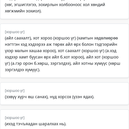
(хөг, эгшиглэгээ, зохирлын холбооноос хол хөндий
хөгжмийн зохиол).
[хоршоо үг]
(айл саахалт), хот хороо (хоршоо үг) (хамтын хөдөлмөрөө
нэгтгэн хэд хэдээрээ аж төрөх айл өрх болон тэдгээрийн
үхэр малын хашаа хороо), хот саахалт (хоршоо үг) (а.хэд
хэдээр хамт буусан өрх айл б.хот хороо), айл хот (хоршоо
үг) (а.гэр орон б.хөрш, зэргэлдээ), айл хотны хүмүүс (хөрш
зэргэлдээ хүмүүс).
[хоршоо үг]
(зэвүү хүрч өш санах), нүд хорсох (үзэн ядах).
[хоршоо үг]
(ихэд тэчъяадан шаралхах нь).