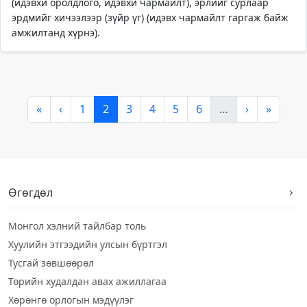
(идэвхи оролдлого, идэвхи чармайлт), эрлийг сурлаар
эрдмийг хичээлээр (зүйр үг) (идэвх чармайлт гаргаж байж
амжилтанд хүрнэ).
«
‹
1
2
3
4
5
6
…
›
»
Өгөгдөл
Монгол хэлний тайлбар толь
Хуулийн этгээдийн улсын бүртгэл
Тусгай зөвшөөрөл
Төрийн худалдан авах ажиллагаа
Хөрөнгө орлогын мэдүүлэг