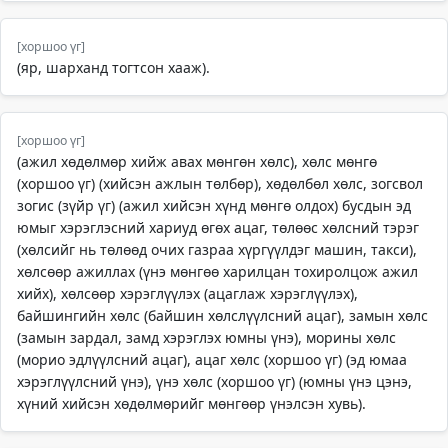
[хоршоо үг]
(яр, шарханд тогтсон хааж).
[хоршоо үг]
(ажил хөдөлмөр хийж авах мөнгөн хөлс), хөлс мөнгө
(хоршоо үг) (хийсэн ажлын төлбөр), хөдөлбөл хөлс, зогсвол
зогис (зүйр үг) (ажил хийсэн хүнд мөнгө олдох) бусдын эд
юмыг хэрэглэсний хариуд өгөх ацаг, төлөөс хөлсний тэрэг
(хөлсийг нь төлөөд очих газраа хүргүүлдэг машин, такси),
хөлсөөр ажиллах (үнэ мөнгөө харилцан тохиролцож ажил
хийх), хөлсөөр хэрэглүүлэх (ацаглаж хэрэглүүлэх),
байшингийн хөлс (байшин хөлслүүлсний ацаг), замын хөлс
(замын зардал, замд хэрэглэх юмны үнэ), морины хөлс
(морио эдлүүлсний ацаг), ацаг хөлс (хоршоо үг) (эд юмаа
хэрэглүүлсний үнэ), үнэ хөлс (хоршоо үг) (юмны үнэ цэнэ,
хүний хийсэн хөдөлмөрийг мөнгөөр үнэлсэн хувь).