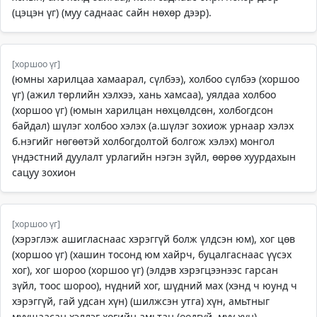
(цэцэн үг) (муу саднаас сайн нөхөр дээр).
[хоршоо үг]
(юмны харилцаа хамаарал, сүлбээ), холбоо сүлбээ (хоршоо
үг) (ажил төрлийн хэлхээ, хань хамсаа), уялдаа холбоо
(хоршоо үг) (юмын харилцан нөхцөлдсөн, холбогдсон
байдал) шүлэг холбоо хэлэх (а.шүлэг зохиож урнаар хэлэх
б.нэгийг нөгөөтэй холбогдолтой болгож хэлэх) монгол
үндэстний дуулалт урлагийн нэгэн зүйл, өөрөө хуурдахын
сацуу зохион
[хоршоо үг]
(хэрэглэж ашигласнаас хэрэггүй болж үлдсэн юм), хог цөв
(хоршоо үг) (хашин тосонд юм хайрч, буцалгаснаас үүсэх
хог), хог шороо (хоршоо үг) (элдэв хэрэгцээнээс гарсан
зүйл, тоос шороо), нүдний хог, шүдний мах (хэнд ч юунд ч
хэрэггүй, гай удсан хүн) (шилжсэн утга) хүн, амьтныг
муушаасан хэллэг хогийн амьтан (өөдгүй, муу хүн)