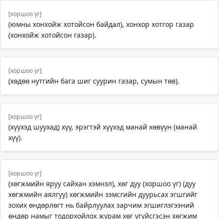
[хоршоо үг]
(юмны хонхойж хотойсон байдал), хонхор хотгор газар
(хонхойж хотойсон газар).
[хоршоо үг]
(хөдөө нутгийн бага шиг суурин газар, сумын төв).
[хоршоо үг]
(хүүхэд шуухад) хүү, эрэгтэй хүүхэд манай хөвүүн (манай
хүү).
[хоршоо үг]
(хөгжмийн яруу сайхан хэмнэл), хөг дуу (хоршоо үг) (дуу
хөгжмийн аялгуу) хөгжмийн зэмсгийн дуурьсах эгшгийг
зохих өндөрлөгт нь байрлуулах зарчим эгшиглэгээний
өндөр намыг тодорхойлох журам хөг үгүйсгэсэн хөгжим