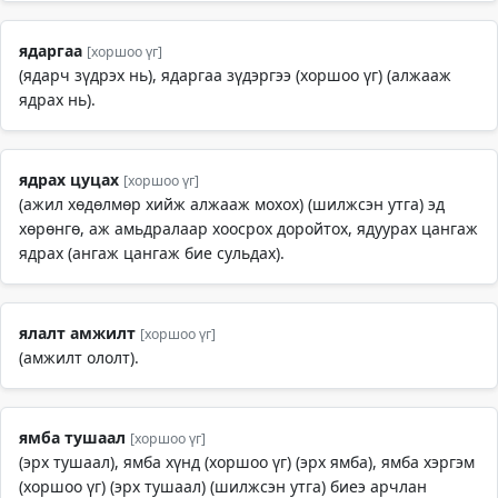
ядаргаа
[хоршоо үг]
(ядарч зүдрэх нь), ядаргаа зүдэргээ (хоршоо үг) (алжааж
ядрах нь).
ядрах цуцах
[хоршоо үг]
(ажил хөдөлмөр хийж алжааж мохох) (шилжсэн утга) эд
хөрөнгө, аж амьдралаар хоосрох доройтох, ядуурах цангаж
ядрах (ангаж цангаж бие сульдах).
ялалт амжилт
[хоршоо үг]
(амжилт ололт).
ямба тушаал
[хоршоо үг]
(эрх тушаал), ямба хүнд (хоршоо үг) (эрх ямба), ямба хэргэм
(хоршоо үг) (эрх тушаал) (шилжсэн утга) биеэ арчлан