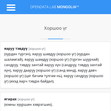
Хоршоо үг
яаруу тэвдүү
[хоршоо үг]
(хурдан түргэн), яаруу шавдуу (хоршоо үг) (хурдан
шаламгай), яаруу шамдуу (хоршоо үг) (түргэн шуурхай)
сандруу, тэвдүү зантай яаруу хүн (сандруу, тэвдүү зантай
хүн), яаруу дааруу (хоршоо үг) (санд мэнд), яаруу давч
(хоршоо үг) (цаг бачим тулгам нь), яаруу сандруу (хоршоо
үг) (ихэд яарч тэвдэх байдал).
ягирах
[хоршоо үг]
(юмны хүүршин хэврэгших).