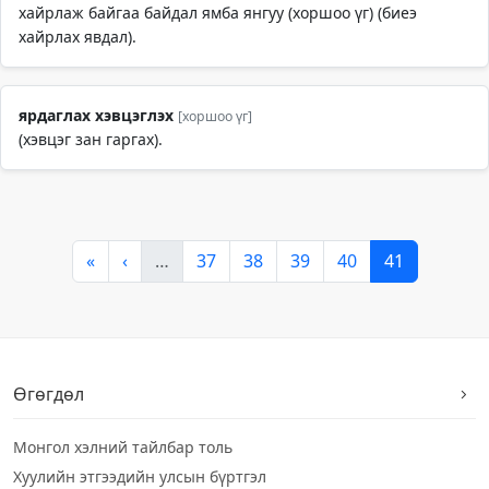
хайрлаж байгаа байдал ямба янгуу (хоршоо үг) (биеэ
хайрлах явдал).
ярдаглах хэвцэглэх
[хоршоо үг]
(хэвцэг зан гаргах).
«
‹
…
37
38
39
40
41
Өгөгдөл
Монгол хэлний тайлбар толь
Хуулийн этгээдийн улсын бүртгэл