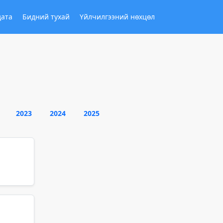
дата
Бидний тухай
Үйлчилгээний нөхцөл
2023
2024
2025