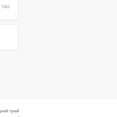
 ТЗ02
дний тухай