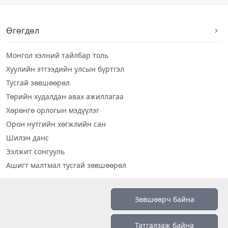
Өгөгдөл
Монгол хэлний тайлбар толь
Хуулийн этгээдийн улсын бүртгэл
Тусгай зөвшөөрөл
Төрийн худалдан авах ажиллагаа
Хөрөнгө орлогын мэдүүлэг
Орон нутгийн хөгжлийн сан
Шилэн данс
Ээлжит сонгууль
Ашигт малтмал тусгай зөвшөөрөл
Визуал дата
Зөвшөөрч байна
Шилэн данс 2019
Татгалзаж байна