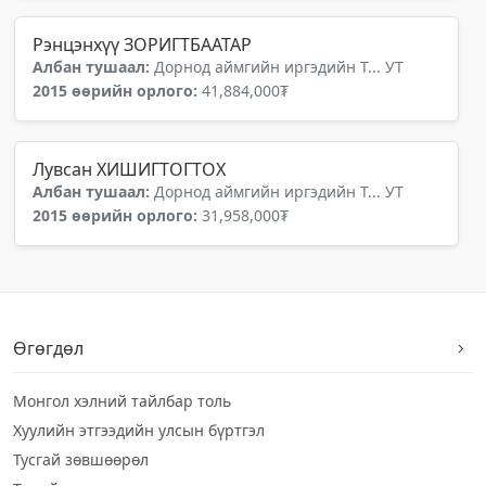
Рэнцэнхүү ЗОРИГТБААТАР
Албан тушаал:
Дорнод аймгийн иргэдийн Т... УТ
2015 өөрийн орлого:
41,884,000₮
Лувсан ХИШИГТОГТОХ
Албан тушаал:
Дорнод аймгийн иргэдийн Т... УТ
2015 өөрийн орлого:
31,958,000₮
Өгөгдөл
Монгол хэлний тайлбар толь
Хуулийн этгээдийн улсын бүртгэл
Тусгай зөвшөөрөл