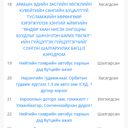
18
АРАБЫН ЭДИЙН ЗАСГИЙН ХӨГЖЛИЙН
Хасагдсан
КУВЕЙТИЙН САНГИЙН БУЦАЛТГҮЙ
ТУСЛАМЖИЙН ХӨРӨНГӨӨР
ХЭРЭГЖҮҮЛЭХ ХЭНТИЙ АЙМГИЙН
“ӨНДӨР ХААН НИСЭХ ОНГОЦНЫ
БУУДЛЫГ ШИНЭЧЛЭН БАРИХ ТӨСӨЛ”-
ИЙН ГҮЙЦЭТГЭХ ГҮЙЦЭТГЭГЧИЙГ
СОНГОН ШАЛГАРУУЛАХ БАГЦ-II
АЭРОДРОМ
19
Нийтийн тээврийн автобус паркын
Шалгарсан
дэд бүтцийн ажил
20
Нарангийн гудамжнаас Орбитын
Хасагдсан
гудамж хүртэлх 1.3 км авто зам /СХД, 1
дүгээр хороо/
21
Хорооллын доторх зам, тохижилт /
Илгээгдсэн
Улаанбаатар, Сонгинохайрхан дүүрэг/
22
Нийтийн тээврийн автобус паркын
Шалгарсан
дэд бүтцийн ажил