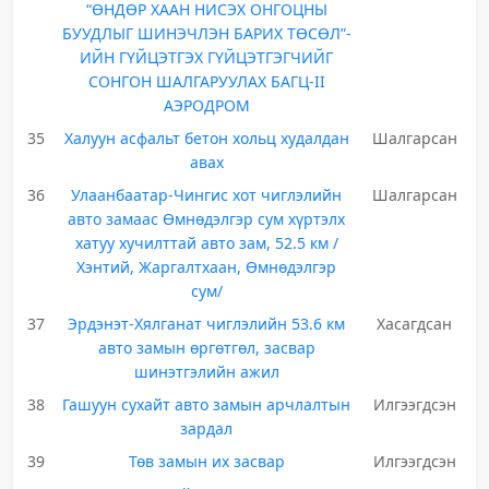
“ӨНДӨР ХААН НИСЭХ ОНГОЦНЫ
БУУДЛЫГ ШИНЭЧЛЭН БАРИХ ТӨСӨЛ”-
ИЙН ГҮЙЦЭТГЭХ ГҮЙЦЭТГЭГЧИЙГ
СОНГОН ШАЛГАРУУЛАХ БАГЦ-II
АЭРОДРОМ
35
Халуун асфальт бетон хольц худалдан
Шалгарсан
авах
36
Улаанбаатар-Чингис хот чиглэлийн
Шалгарсан
авто замаас Өмнөдэлгэр сум хүртэлх
хатуу хучилттай авто зам, 52.5 км /
Хэнтий, Жаргалтхаан, Өмнөдэлгэр
сум/
37
Эрдэнэт-Хялганат чиглэлийн 53.6 км
Хасагдсан
авто замын өргөтгөл, засвар
шинэтгэлийн ажил
38
Гашуун сухайт авто замын арчлалтын
Илгээгдсэн
зардал
39
Төв замын их засвар
Илгээгдсэн