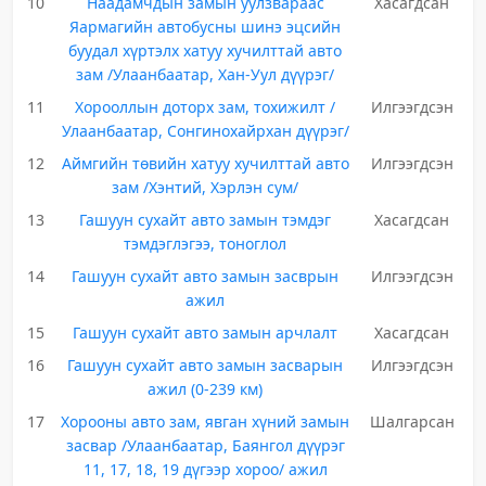
10
Наадамчдын замын уулзвараас
Хасагдсан
Яармагийн автобусны шинэ эцсийн
буудал хүртэлх хатуу хучилттай авто
зам /Улаанбаатар, Хан-Уул дүүрэг/
11
Хорооллын доторх зам, тохижилт /
Илгээгдсэн
Улаанбаатар, Сонгинохайрхан дүүрэг/
12
Аймгийн төвийн хатуу хучилттай авто
Илгээгдсэн
зам /Хэнтий, Хэрлэн сум/
13
Гашуун сухайт авто замын тэмдэг
Хасагдсан
тэмдэглэгээ, тоноглол
14
Гашуун сухайт авто замын засврын
Илгээгдсэн
ажил
15
Гашуун сухайт авто замын арчлалт
Хасагдсан
16
Гашуун сухайт авто замын засварын
Илгээгдсэн
ажил (0-239 км)
17
Хорооны авто зам, явган хүний замын
Шалгарсан
засвар /Улаанбаатар, Баянгол дүүрэг
11, 17, 18, 19 дүгээр хороо/ ажил