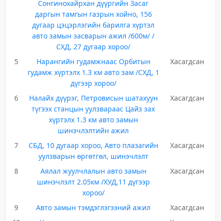
Сонгинохайрхан дүүргийн Засаг
даргын тамгын газрын хойно, 156
дугаар цэцэрлэгийн барилга хүртэл
авто замын засварын ажил /600м/ /
СХД, 27 дугаар хороо/
5
Нарангийн гудамжнаас Орбитын
Хасагдсан
гудамж хүртэлх 1.3 км авто зам /СХД, 1
дүгээр хороо/
6
Налайх дүүрэг, Петровисын шатахуун
Хасагдсан
түгээх станцын уулзвараас Цайз зах
хүртэлх 1.3 км авто замын
шинэчлэлтийн ажил
7
СБД, 10 дугаар хороо, Авто плазагийн
Хасагдсан
уулзварын өргөтгөл, шинэчлэлт
8
Аялал жуулчлалын авто замын
Хасагдсан
шинэчлэлт 2.05км /ХУД,11 дүгээр
хороо/
9
Авто замын тэмдэглэгээний ажил
Хасагдсан