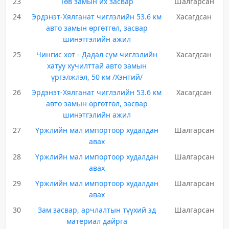
23
Төв замын их засвар
Шалгарсан
24
Эрдэнэт-Хялганат чиглэлийн 53.6 км
Хасагдсан
авто замын өргөтгөл, засвар
шинэтгэлийн ажил
25
Чингис хот - Дадал сум чиглэлийн
Хасагдсан
хатуу хучилттай авто замын
үргэлжлэл, 50 км /Хэнтий/
26
Эрдэнэт-Хялганат чиглэлийн 53.6 км
Хасагдсан
авто замын өргөтгөл, засвар
шинэтгэлийн ажил
27
Үржлийн мал импортоор худалдан
Шалгарсан
авах
28
Үржлийн мал импортоор худалдан
Шалгарсан
авах
29
Үржлийн мал импортоор худалдан
Шалгарсан
авах
30
Зам засвар, арчлалтын түүхий эд
Шалгарсан
материал дайрга