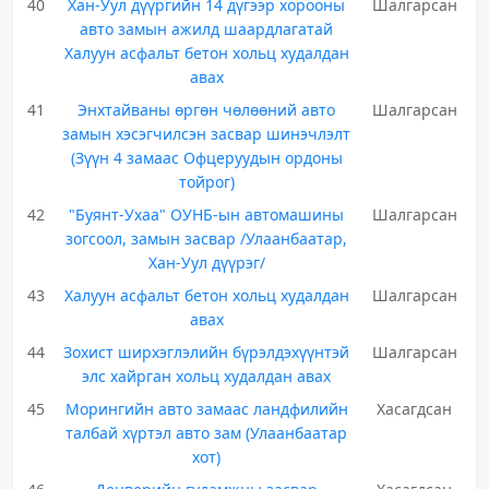
40
Хан-Уул дүүргийн 14 дүгээр хорооны
Шалгарсан
авто замын ажилд шаардлагатай
Халуун асфальт бетон хольц худалдан
авах
41
Энхтайваны өргөн чөлөөний авто
Шалгарсан
замын хэсэгчилсэн засвар шинэчлэлт
(Зүүн 4 замаас Офцеруудын ордоны
тойрог)
42
"Буянт-Ухаа" ОУНБ-ын автомашины
Шалгарсан
зогсоол, замын засвар /Улаанбаатар,
Хан-Уул дүүрэг/
43
Халуун асфальт бетон хольц худалдан
Шалгарсан
авах
44
Зохист ширхэглэлийн бүрэлдэхүүнтэй
Шалгарсан
элс хайрган хольц худалдан авах
45
Морингийн авто замаас ландфилийн
Хасагдсан
талбай хүртэл авто зам (Улаанбаатар
хот)