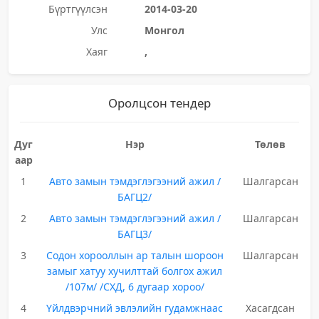
Бүртгүүлсэн
2014-03-20
Улс
Монгол
Хаяг
,
Оролцсон тендер
Дуг
Нэр
Төлөв
аар
1
Авто замын тэмдэглэгээний ажил /
Шалгарсан
БАГЦ2/
2
Авто замын тэмдэглэгээний ажил /
Шалгарсан
БАГЦ3/
3
Содон хорооллын ар талын шороон
Шалгарсан
замыг хатуу хучилттай болгох ажил
/107м/ /СХД, 6 дугаар хороо/
4
Үйлдвэрчний эвлэлийн гудамжнаас
Хасагдсан