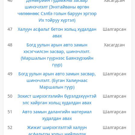
46
Денверийн гудамжны засвар
Хасагдсан
шинэчлэлт (Энхтайваны өргөн
чөлөөнөөс Сэлбэ голын баруун эргээр
Их тойруу хүртэл)
47
Халуун асфальт бетон хольц худалдан
Шалгарсан
авах
48
Богд уулын арын авто замын
Хасагдсан
хэсэгчилсэн засвар, шинэчлэлт.
(Маршалын гүүрнээс Баянзүрхийн
гүүр)
49
Богд уулын арын авто замын засвар,
Шалгарсан
шинэчлэлт. (Буган Халиунаас
Маршалын гүүр)
50
Зохист ширхэглэлийн бүрэлдэхүүнтэй
Шалгарсан
элс хайрган хольц худалдан авах
51
Авто замын далангийн материал
Шалгарсан
худалдан авах
52
Жижиг ширхэглэлтэй халуун
Шалгарсан
асфальтон хольц нийлүүлэх