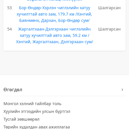
53
Бор-Өндөр-Хэрлэн чиглэлийн хатуу
Шалгарсан
хучилттай авто зам, 179.7 км /Хэнтий,
Баянмөнх, Дархан, Бор-Өндөр сум/
54
Жаргалтхаан-Дэлгэрхаан чиглэлийн
Шалгарсан
хатуу хучилттай авто зам, 59.2 км /
Хэнтий, Жаргалтхаан, Дэлгэрхаан сум/
Өгөгдөл
Монгол хэлний тайлбар толь
Хуулийн этгээдийн улсын бүртгэл
Тусгай зөвшөөрөл
Төрийн худалдан авах ажиллагаа