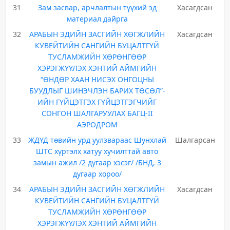
31
Зам засвар, арчлалтын түүхий эд
Хасагдсан
материал дайрга
32
АРАБЫН ЭДИЙН ЗАСГИЙН ХӨГЖЛИЙН
Хасагдсан
КУВЕЙТИЙН САНГИЙН БУЦАЛТГҮЙ
ТУСЛАМЖИЙН ХӨРӨНГӨӨР
ХЭРЭГЖҮҮЛЭХ ХЭНТИЙ АЙМГИЙН
“ӨНДӨР ХААН НИСЭХ ОНГОЦНЫ
БУУДЛЫГ ШИНЭЧЛЭН БАРИХ ТӨСӨЛ”-
ИЙН ГҮЙЦЭТГЭХ ГҮЙЦЭТГЭГЧИЙГ
СОНГОН ШАЛГАРУУЛАХ БАГЦ-II
АЭРОДРОМ
33
ЖДҮД төвийн урд уулзвараас Шунхлай
Шалгарсан
ШТС хүртэлх хатуу хучилттай авто
замын ажил /2 дугаар хэсэг/ /БНД, 3
дугаар хороо/
34
АРАБЫН ЭДИЙН ЗАСГИЙН ХӨГЖЛИЙН
Хасагдсан
КУВЕЙТИЙН САНГИЙН БУЦАЛТГҮЙ
ТУСЛАМЖИЙН ХӨРӨНГӨӨР
ХЭРЭГЖҮҮЛЭХ ХЭНТИЙ АЙМГИЙН