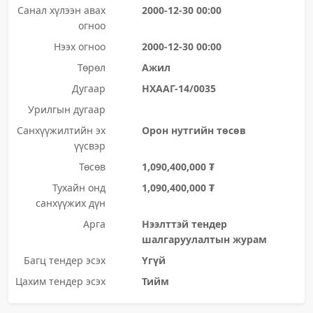
Санал хүлээн авах
2000-12-30 00:00
огноо
Нээх огноо
2000-12-30 00:00
Төрөл
Ажил
Дугаар
НХААГ-14/0035
Урилгын дугаар
Санхүүжилтийн эх
Орон нутгийн төсөв
үүсвэр
Төсөв
1,090,400,000 ₮
Тухайн онд
1,090,400,000 ₮
санхүүжих дүн
Арга
Нээлттэй тендер
шалгаруулалтын журам
Багц тендер эсэх
Үгүй
Цахим тендер эсэх
Тийм