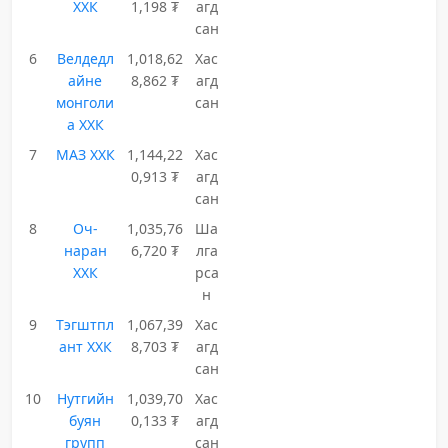
ХХК
1,198 ₮
агд
сан
6
Велдедл
1,018,62
Хас
айне
8,862 ₮
агд
монголи
сан
а ХХК
7
МАЗ ХХК
1,144,22
Хас
0,913 ₮
агд
сан
8
Оч-
1,035,76
Ша
наран
6,720 ₮
лга
ХХК
рса
н
9
Тэгштпл
1,067,39
Хас
ант ХХК
8,703 ₮
агд
сан
10
Нутгийн
1,039,70
Хас
буян
0,133 ₮
агд
групп
сан