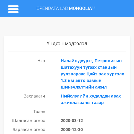
Үндсэн мэдээлэл
Нэр
Налайх дүүрэг, Петровисын
шатахуун түгээх станцын
уулзвараас Цайз зах хүртэлх
1.3 км авто замын
шинэчлэлтийн ажил
Захиалагч
Нийслэлийн худалдан авах
ажиллагааны газар
Төлөв
Шалгасан огноо
2020-03-12
Зарласан огноо
2000-12-30