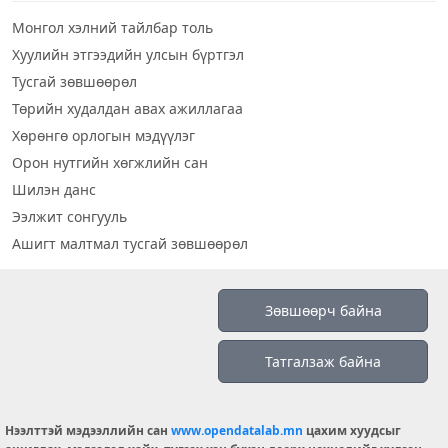
Монгол хэлний тайлбар толь
Хуулийн этгээдийн улсын бүртгэл
Тусгай зөвшөөрөл
Төрийн худалдан авах ажиллагаа
Хөрөнгө орлогын мэдүүлэг
Орон нутгийн хөгжлийн сан
Шилэн данс
Ээлжит сонгууль
Ашигт малтмал тусгай зөвшөөрөл
Визуал дата
Зөвшөөрч байна
Шилэн данс 2019
Татгалзаж байна
Бидний тухай
Үйлчилгээний нөхцөл
info@opendatalab.mn
Нээлттэй мэдээллийн сан
www.opendatalab.mn
цахим хуудсыг