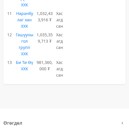
ХХК
11
Наранбу
1,032,43
Хас
лаг хан
3,916 ₮
агд
ХХК
сан
12
Гашууны
1,035,35
Хас
гол
9,713 ₮
агд
групп
сан
ХХК
13
Би Ти Өү
981,360,
Хас
ХХК
000 ₮
агд
сан
Өгөгдөл