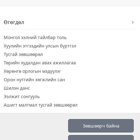
Өгөгдөл
Монгол хэлний тайлбар толь
Хуулийн этгээдийн улсын бүртгэл
Тусгай зөвшөөрөл
Төрийн худалдан авах ажиллагаа
Хөрөнгө орлогын мэдүүлэг
Орон нутгийн хөгжлийн сан
Шилэн данс
Ээлжит сонгууль
Ашигт малтмал тусгай зөвшөөрөл
Визуал дата
Зөвшөөрч байна
Шилэн данс 2019