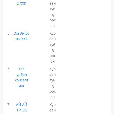
х ХХК
аан
гуй
д
орс
он
5
Эм Эн Эс
Хур
Жи ХХК
аан
гуй
д
орс
он
6
Гео
Хур
урбан
аан
консалт
гуй
инг
д
орс
он
7
АЙ АЙ
Хур
ТИ ЭС
аан