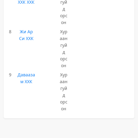
ХХК ХХК
гуй
д
орс
он
8
Жи Ар
Хур
Си ХХК
аан
гуй
д
орс
он
9
Давааза
Хур
м ХХК
аан
гуй
д
орс
он