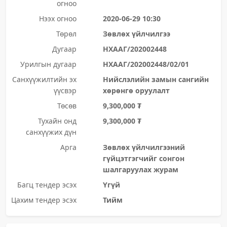
огноо
Нээх огноо
2020-06-29 10:30
Төрөл
Зөвлөх үйлчилгээ
Дугаар
НХААГ/202002448
Урилгын дугаар
НХААГ/202002448/02/01
Санхүүжилтийн эх
Нийслэлийн замын сангийн
үүсвэр
хөрөнгө оруулалт
Төсөв
9,300,000 ₮
Тухайн онд
9,300,000 ₮
санхүүжих дүн
Арга
Зөвлөх үйлчилгээний
гүйцэтгэгчийг сонгон
шалгаруулах журам
Багц тендер эсэх
Үгүй
Цахим тендер эсэх
Тийм