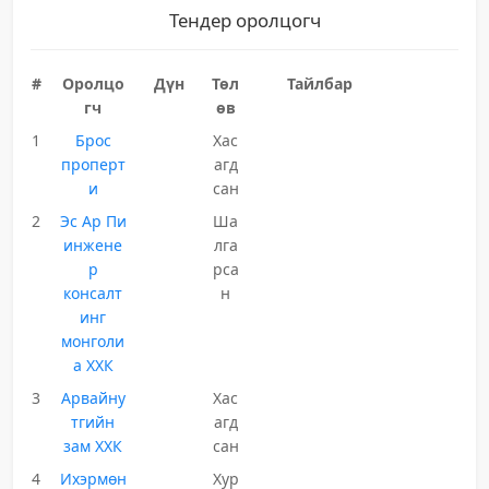
Тендер оролцогч
#
Оролцо
Дүн
Төл
Тайлбар
гч
өв
1
Брос
Хас
проперт
агд
и
сан
2
Эс Ар Пи
Ша
инжене
лга
р
рса
консалт
н
инг
монголи
а ХХК
3
Арвайну
Хас
тгийн
агд
зам ХХК
сан
4
Ихэрмөн
Хур