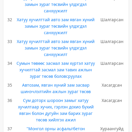
замын зураг төсвийн үлдэгдэл
санхүүжилт
32
Хатуу хучилттай авто зам явган хүний
Шалгарсан
замын зураг төсвийн үлдэгдэл
санхүүжилт
33
Хатуу хучилттай авто зам явган хүний
Шалгарсан
замын зураг төсвийн үлдэгдэл
санхүүжилт
34
Сумын төвөөс засмал зам хүртэл хатуу
Шалгарсан
хучилттай засмал зам тавих ажлын
зураг төсөв боловсруулах
35
Автозам, явган хүний зам засвар
Хасагдсан
шинэчлэлтийн ажлын зураг төсөв
36
Сум доторх шороон замыг хатуу
Хасагдсан
хучилтаар хучих, гэрлэн дохио бүхий
явган болон дугуйн зам барих зураг
төсөв хийлгэх ажил
37
"Монгол орны асфальтбетон
Хураангуйд