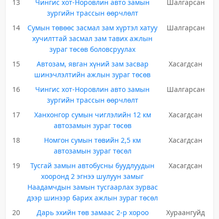
13
Чингис хот-Норовлин авто замын
Шалгарсан
зургийн трассын өөрчлөлт
14
Сумын төвөөс засмал зам хүртэл хатуу
Шалгарсан
хучилттай засмал зам тавих ажлын
зураг төсөв боловсруулах
15
Автозам, явган хүний зам засвар
Хасагдсан
шинэчлэлтийн ажлын зураг төсөв
16
Чингис хот-Норовлин авто замын
Шалгарсан
зургийн трассын өөрчлөлт
17
Ханхонгор сумын чиглэлийн 12 км
Хасагдсан
автозамын зураг төсөв
18
Номгон сумын төвийн 2,5 км
Хасагдсан
автозамын зураг төсөл
19
Тусгай замын автобусны буудлуудын
Хасагдсан
хооронд 2 эгнээ шулуун замыг
Наадамчдын замын тусгаарлах зурвас
дээр шинээр барих ажлын зураг төсөл
20
Дарь эхийн төв замаас 2-р хороо
Хураангуйд