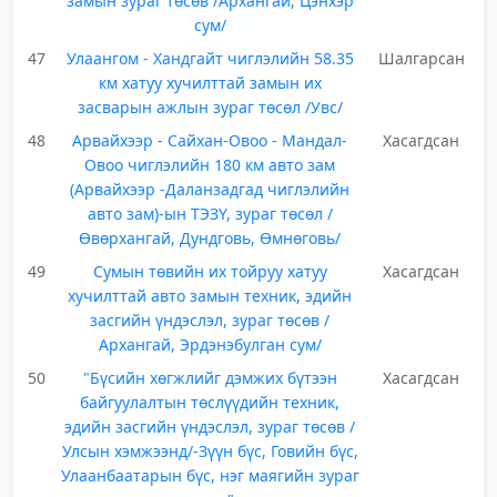
замын зураг төсөв /Архангай, Цэнхэр
сум/
47
Улаангом - Хандгайт чиглэлийн 58.35
Шалгарсан
км хатуу хучилттай замын их
засварын ажлын зураг төсөл /Увс/
48
Арвайхээр - Сайхан-Овоо - Мандал-
Хасагдсан
Овоо чиглэлийн 180 км авто зам
(Арвайхээр -Даланзадгад чиглэлийн
авто зам)-ын ТЭЗҮ, зураг төсөл /
Өвөрхангай, Дундговь, Өмнөговь/
49
Сумын төвийн их тойруу хатуу
Хасагдсан
хучилттай авто замын техник, эдийн
засгийн үндэслэл, зураг төсөв /
Архангай, Эрдэнэбулган сум/
50
"Бүсийн хөгжлийг дэмжих бүтээн
Хасагдсан
байгуулалтын төслүүдийн техник,
эдийн засгийн үндэслэл, зураг төсөв /
Улсын хэмжээнд/-Зүүн бүс, Говийн бүс,
Улаанбаатарын бүс, нэг маягийн зураг