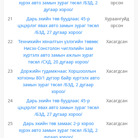
хүрэх авто замын зураг төсөл /БЗД, 2
орсон
дугаар хороо/
21
Дарь эхийн төв буудлаас 45-р
Хураангуйд
цэцэрлэг явах авто замын зураг төсөл
орсон
/БЗД, 27 дугаар хороо/
22
Техникийн хяналтын үзлэгийн төвөөс
Хасагдсан
Нисэх-Сонсголон чиглэлийн зам
хүртэлх авто замын ажлын зураг
төсөл /СХД, 20 дугаар хороо/
23
Доржийн гудамжнаас Хоршооллын
Хасагдсан
хотхоны 80/1 дүгээр байр хүртэлх авто
замын зураг төсөл /БЗД, 2 дугаар
хороо/
24
Дарь эхийн төв буудлаас 45-р
Хасагдсан
цэцэрлэг явах авто замын зураг төсөл
/БЗД, 27 дугаар хороо/
25
Дарь эхийн төв замаас 2-р хороо
Хасагдсан
хүрэх авто замын зураг төсөл /БЗД, 2
дугаар хороо/