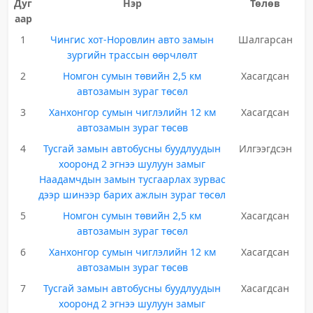
Дуг
Нэр
Төлөв
аар
1
Чингис хот-Норовлин авто замын
Шалгарсан
зургийн трассын өөрчлөлт
2
Номгон сумын төвийн 2,5 км
Хасагдсан
автозамын зураг төсөл
3
Ханхонгор сумын чиглэлийн 12 км
Хасагдсан
автозамын зураг төсөв
4
Тусгай замын автобусны буудлуудын
Илгээгдсэн
хооронд 2 эгнээ шулуун замыг
Наадамчдын замын тусгаарлах зурвас
дээр шинээр барих ажлын зураг төсөл
5
Номгон сумын төвийн 2,5 км
Хасагдсан
автозамын зураг төсөл
6
Ханхонгор сумын чиглэлийн 12 км
Хасагдсан
автозамын зураг төсөв
7
Тусгай замын автобусны буудлуудын
Хасагдсан
хооронд 2 эгнээ шулуун замыг