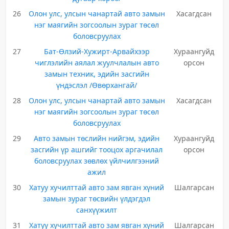
26
Олон улс, улсын чанартай авто замын
Хасагдсан
нэг маягийн зогсоолын зураг төсөл
боловсруулах
27
Бат-Өлзий-Хужирт-Арвайхээр
Хураангуйд
чиглэлийн аялал жуулчлалын авто
орсон
замын техник, эдийн засгийн
үндэслэл /Өвөрхангай/
28
Олон улс, улсын чанартай авто замын
Хасагдсан
нэг маягийн зогсоолын зураг төсөл
боловсруулах
29
Авто замын төслийн нийгэм, эдийн
Хураангуйд
засгийн үр ашгийг тооцох аргачилал
орсон
боловсруулах зөвлөх үйлчилгээний
ажил
30
Хатуу хучилттай авто зам явган хүний
Шалгарсан
замын зураг төсвийн үлдэгдэл
санхүүжилт
31
Хатуу хучилттай авто зам явган хүний
Шалгарсан