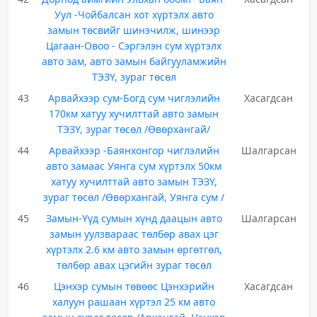
Уул -Чойбалсан хот хүртэлх авто
замын төсвийг шинэчилж, шинээр
Цагаан-Овоо - Сэргэлэн сум хүртэлх
авто зам, авто замын байгууламжийн
ТЭЗҮ, зураг төсөл
43
Арвайхээр сум-Богд сум чиглэлийн
Хасагдсан
170км хатуу хучилттай авто замын
ТЭЗҮ, зураг төсөл /Өвөрхангай/
44
Арвайхээр -Баянхонгор чиглэлийн
Шалгарсан
авто замаас Уянга сум хүртэлх 50км
хатуу хучилттай авто замын ТЭЗҮ,
зураг төсөл /Өвөрхангай, Уянга сум /
45
Замын-Үүд сумын хүнд даацын авто
Шалгарсан
замын уулзвараас төлбөр авах цэг
хүртэлх 2.6 км авто замын өргөтгөл,
төлбөр авах цэгийн зураг төсөл
46
Цэнхэр сумын төвөөс Цэнхэрийн
Хасагдсан
халуун рашаан хүртэл 25 км авто