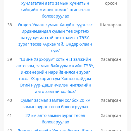
хучлагатай авто замын хучилтын
орсон
хийцийн жишиг цомог" шинэчлэн
боловсруулах
38
Өндөр-Улаан сумын Хануйн гүүрнээс
Шалгарсан
Эрдэнэмандал сумын төв хүртэлх
хатуу хучилттай авто замын ТЭЗҮ,
зураг төсөв /Архангай, Өндөр-Улаан
сум/
39
“Шинэ Хархорум” хотын II ээлжийн
Хасагдсан
авто зам, замын байгууламжийн ТЭЗҮ,
инженерийн нарийвчилсан зураг
төсөл /Хархорин сум-Хөшөө цайдам-
Өгий нуур-Дашинчилэн чиглэлийн
авто замтай холбох/
40
Сумыг засмал замтай холбох 20 км
Хасагдсан
замын зураг төсөв боловсруулах
41
22 км авто замын зураг төсөв
Хасагдсан
боловсруулах
42
Дорнод аймгийн Ульхан боомт- Баян-
Хасагдсан