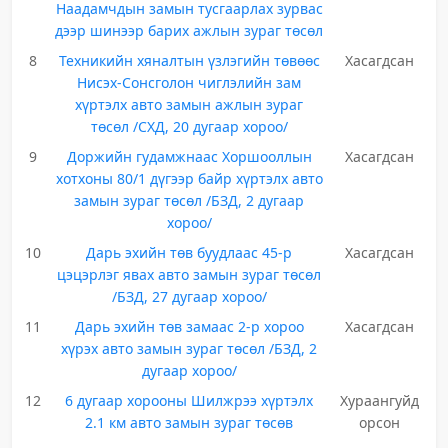
Наадамчдын замын тусгаарлах зурвас
дээр шинээр барих ажлын зураг төсөл
8
Техникийн хяналтын үзлэгийн төвөөс
Хасагдсан
Нисэх-Сонсголон чиглэлийн зам
хүртэлх авто замын ажлын зураг
төсөл /СХД, 20 дугаар хороо/
9
Доржийн гудамжнаас Хоршооллын
Хасагдсан
хотхоны 80/1 дүгээр байр хүртэлх авто
замын зураг төсөл /БЗД, 2 дугаар
хороо/
10
Дарь эхийн төв буудлаас 45-р
Хасагдсан
цэцэрлэг явах авто замын зураг төсөл
/БЗД, 27 дугаар хороо/
11
Дарь эхийн төв замаас 2-р хороо
Хасагдсан
хүрэх авто замын зураг төсөл /БЗД, 2
дугаар хороо/
12
6 дугаар хорооны Шилжрээ хүртэлх
Хураангуйд
2.1 км авто замын зураг төсөв
орсон