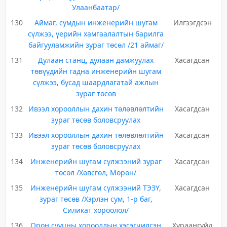
Улаанбаатар/
130
Аймаг, сумдын инженерийн шугам
Илгээгдсэн
сүлжээ, үерийн хамгаалалтын барилга
байгууламжийн зураг төсөл /21 аймаг/
131
Дулаан станц, дулаан дамжуулах
Хасагдсан
төвүүдийн гадна инженерийн шугам
сүлжээ, бусад шаардлагатай ажлын
зураг төсөв
132
Ивээл хорооллын дахин төлөвлөлтийн
Хасагдсан
зураг төсөв боловсруулах
133
Ивээл хорооллын дахин төлөвлөлтийн
Хасагдсан
зураг төсөв боловсруулах
134
Инженерийн шугам сүлжээний зураг
Хасагдсан
төсөл /Хөвсгөл, Мөрөн/
135
Инженерийн шугам сүлжээний ТЭЗҮ,
Хасагдсан
зураг төсөв /Хэрлэн сум, 1-р баг,
Силикат хороолол/
136
Орон сууцны хорооллын хэсэгчилсэн
Хураангуйд