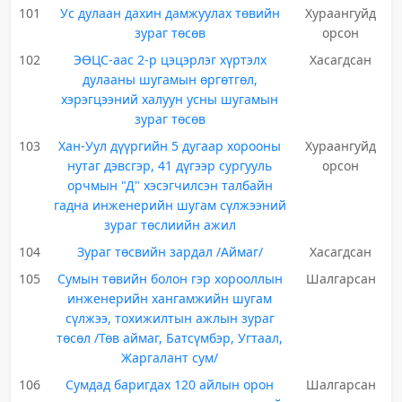
101
Ус дулаан дахин дамжуулах төвийн
Хураангуйд
зураг төсөв
орсон
102
ЭӨЦС-аас 2-р цэцэрлэг хүртэлх
Хасагдсан
дулааны шугамын өргөтгөл,
хэрэгцээний халуун усны шугамын
зураг төсөв
103
Хан-Уул дүүргийн 5 дугаар хорооны
Хураангуйд
нутаг дэвсгэр, 41 дүгээр сургууль
орсон
орчмын "Д" хэсэгчилсэн талбайн
гадна инженерийн шугам сүлжээний
зураг төслиийн ажил
104
Зураг төсвийн зардал /Аймаг/
Хасагдсан
105
Сумын төвийн болон гэр хорооллын
Шалгарсан
инженерийн хангамжийн шугам
сүлжээ, тохижилтын ажлын зураг
төсөл /Төв аймаг, Батсүмбэр, Угтаал,
Жаргалант сум/
106
Сумдад баригдах 120 айлын орон
Шалгарсан