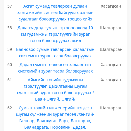
57
Асгат суманд төвлөрсөн дулаан
Хасагдсан
хангамжийн систем байгуулах ажлын
судалгааг боловсруулах тооцоо хийх
58
Даланзадгад сумын гэр хороололд 10
Шалгарсан
км гудамжны гэрэлтүүлгийн зураг
төсөв боловсруулах ажил
59
Баяновоо сумын төвлөрсөн халаалтын
Шалгарсан
системын зураг төсөл боловсруулах
60
Дадал сумын төвлөрсөн халаалтын
Хасагдсан
системийн зураг төсөл боловсруулах
61
Аймгийн төвийн гудамжны
Хасагдсан
гэрэлтүүлэг, цахилгааны шугам
сүлжээний зураг төсөв боловсруулах /
Баян-Өлгий, Өлгий/
62
Сумын төвийн инженерийн нэгдсэн
Шалгарсан
шугам сүлжээний зураг төсөл /Хэнтий-
Галшар, Баянхутаг, Бэрх, Батноров,
Баянадрага, Норовлин, Дадал,