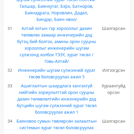
Галшар, Баянхутаг, Бэрх, Батноров,
Баянадрага, Норовлин, Дадал,
Биндэр, Баян-овоо/
31
Алтай хотын гэр хорооллыг дахин
Шалгарсан
төлөвлөх замаар инженерийн дэд
бүтэц бий болгох, амины орон сууцны
хорооллыг инженерийн шугам
сүлжээнд холбох ТЭЗҮ, зураг төсөл /
Говь-Алтай/
32
Инженерийн шугам сүлжээний зураг
Илгээгдсэн
төсөв боловсруулах ажил 5
33
Ашиглалтын шаардлага хангахгүй
Хураангуйд
нийтийн зориулалттай орон сууцны
орсон
дахин төлөвлөлтийн инженерийн дэд
бүтцийн шугам сүлжээний зураг төсөл
боловсруулах ажил 1
34
Баяновоо сумын төвлөрсөн халаалтын
Шалгарсан
системын зураг төсөл боловсруулах