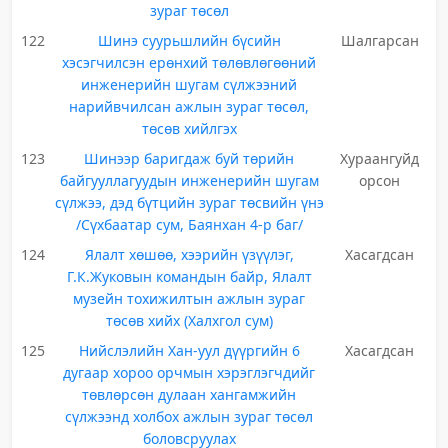
зураг төсөл
122
Шинэ суурьшлийн бүсийн
Шалгарсан
хэсэгчилсэн ерөнхий төлөвлөгөөний
инженерийн шугам сүлжээний
нарийвчилсан ажлын зураг төсөл,
төсөв хийлгэх
123
Шинээр баригдаж буй төрийн
Хураангуйд
байгууллагуудын инженерийн шугам
орсон
сүлжээ, дэд бүтцийн зураг төсвийн үнэ
/Сүхбаатар сум, Баянхан 4-р баг/
124
Ялалт хөшөө, хээрийн үзүүлэг,
Хасагдсан
Г.К.Жуковын командын байр, Ялалт
музейн тохижилтын ажлын зураг
төсөв хийх (Халхгол сум)
125
Нийслэлийн Хан-уул дүүргийн 6
Хасагдсан
дугаар хороо орчмын хэрэглэгчдийг
төвлөрсөн дулаан хангамжийн
сүлжээнд холбох ажлын зураг төсөл
боловсруулах