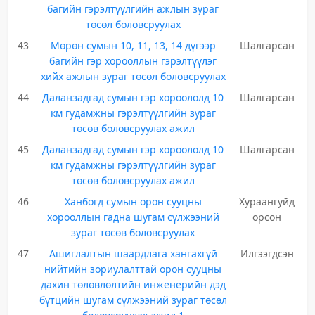
багийн гэрэлтүүлгийн ажлын зураг
төсөл боловсруулах
43
Мөрөн сумын 10, 11, 13, 14 дүгээр
Шалгарсан
багийн гэр хорооллын гэрэлтүүлэг
хийх ажлын зураг төсөл боловсруулах
44
Даланзадгад сумын гэр хороололд 10
Шалгарсан
км гудамжны гэрэлтүүлгийн зураг
төсөв боловсруулах ажил
45
Даланзадгад сумын гэр хороололд 10
Шалгарсан
км гудамжны гэрэлтүүлгийн зураг
төсөв боловсруулах ажил
46
Ханбогд сумын орон сууцны
Хураангуйд
хорооллын гадна шугам сүлжээний
орсон
зураг төсөв боловсруулах
47
Ашиглалтын шаардлага хангахгүй
Илгээгдсэн
нийтийн зориулалттай орон сууцны
дахин төлөвлөлтийн инженерийн дэд
бүтцийн шугам сүлжээний зураг төсөл