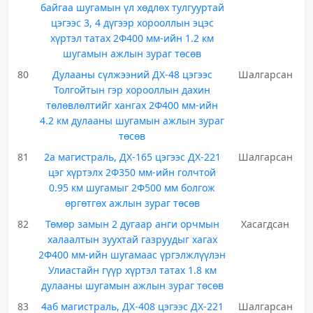
байгаа шугамын үл хөдлөх тулгууртай
цэгээс 3, 4 дүгээр хорооллын эцэс
хүртэл татах 2Ф400 мм-ийн 1.2 км
шугамын ажлын зураг төсөв
80
Дулааны сүлжээний ДХ-48 цэгээс
Шалгарсан
Толгойтын гэр хорооллын дахин
төлөвлөлтийг хангах 2Ф400 мм-ийн
4.2 км дулааны шугамын ажлын зураг
төсөв
81
2а магистраль, ДХ-165 цэгээс ДХ-221
Шалгарсан
цэг хүртэлх 2Ф350 мм-ийн голчтой
0.95 км шугамыг 2Ф500 мм болгож
өргөтгөх ажлын зураг төсөв
82
Төмөр замын 2 дугаар анги орчмын
Хасагдсан
халаалтын зуухтай газруудыг хагах
2Ф400 мм-ийн шугамаас үргэлжлүүлэн
Улиастайн гүүр хүртэл татах 1.8 км
дулааны шугамын ажлын зураг төсөв
83
4аб магистраль, ДХ-408 цэгээс ДХ-221
Шалгарсан