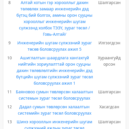
8
Алтай хотын гэр хорооллыг дахин
Шалгарсан
төлөвлөх замаар инженерийн дэд
бүтэц бий болгох, амины орон сууцны
хорооллыг инженерийн шугам
сүлжээнд холбох ТЭЗҮ, зураг төсөл /
Говь-Алтай/
9
Инженерийн шугам сүлжээний зураг
Илгээгдсэн
төсөв боловсруулах ажил 5
10
Ашиглалтын шаардлага хангахгүй
Хураангуйд
нийтийн зориулалттай орон сууцны
орсон
дахин төлөвлөлтийн инженерийн дэд
бүтцийн шугам сүлжээний зураг төсөл
боловсруулах ажил 1
11
Баяновоо сумын төвлөрсөн халаалтын
Шалгарсан
системын зураг төсөл боловсруулах
12
Дадал сумын төвлөрсөн халаалтын
Хасагдсан
системийн зураг төсөл боловсруулах
13
Шинэ хорооллын инженерийн шугам
Шалгарсан
сүлжээний ажлын зураг төсөл