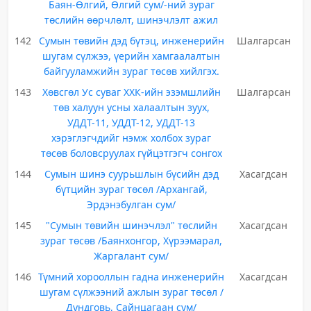
Баян-Өлгий, Өлгий сум/-ний зураг
төслийн өөрчлөлт, шинэчлэлт ажил
142
Сумын төвийн дэд бүтэц, инженерийн
Шалгарсан
шугам сүлжээ, үерийн хамгаалалтын
байгууламжийн зураг төсөв хийлгэх.
143
Хөвсгөл Ус суваг ХХК-ийн эзэмшлийн
Шалгарсан
төв халуун усны халаалтын зуух,
УДДТ-11, УДДТ-12, УДДТ-13
хэрэглэгчдийг нэмж холбох зураг
төсөв боловсруулах гүйцэтгэгч сонгох
144
Сумын шинэ суурьшлын бүсийн дэд
Хасагдсан
бүтцийн зураг төсөл /Архангай,
Эрдэнэбулган сум/
145
"Сумын төвийн шинэчлэл" төслийн
Хасагдсан
зураг төсөв /Баянхонгор, Хүрээмарал,
Жаргалант сум/
146
Түмний хорооллын гадна инженерийн
Хасагдсан
шугам сүлжээний ажлын зураг төсөл /
Дундговь, Сайнцагаан сум/