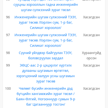
сууцны хорооллын гадна инженерийн
шугам сүлжээний зураг төсөл
96
Инженерийн шугам сүлжээний ТЭЗҮ,
Хасагдсан
зураг төсөв /Хэрлэн сум, 1-р баг,
Силикат хороолол/
97
Инженерийн шугам сүлжээний ТЭЗҮ,
Хасагдсан
зураг төсөв /Хэрлэн сум, 1-р баг,
Силикат хороолол/
98
Сүүний үйлдвэр байгуулах ТЭЗҮ,
Хураангуйд
боловсруулах зардал
орсон
99
ЭӨЦС-аас 2-р цэцэрлэг хүртэлх
Хасагдсан
дулааны шугамын өргөтгөл,
хэрэгцээний халуун усны шугамын
зураг төсөв
100
Чөлөөт бүсийн инженерийн дэд
Хасагдсан
бүтцийн хангамжийн зураг төсөл /
Баян-Өлгий, Ногооннуур сумын 9-р
баг Цагааннуур тосгон/