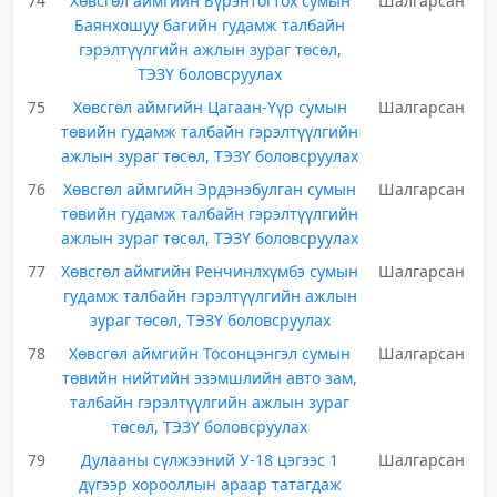
74
Хөвсгөл аймгийн Бүрэнтогтох сумын
Шалгарсан
Баянхошуу багийн гудамж талбайн
гэрэлтүүлгийн ажлын зураг төсөл,
ТЭЗҮ боловсруулах
75
Хөвсгөл аймгийн Цагаан-Үүр сумын
Шалгарсан
төвийн гудамж талбайн гэрэлтүүлгийн
ажлын зураг төсөл, ТЭЗҮ боловсруулах
76
Хөвсгөл аймгийн Эрдэнэбулган сумын
Шалгарсан
төвийн гудамж талбайн гэрэлтүүлгийн
ажлын зураг төсөл, ТЭЗҮ боловсруулах
77
Хөвсгөл аймгийн Ренчинлхүмбэ сумын
Шалгарсан
гудамж талбайн гэрэлтүүлгийн ажлын
зураг төсөл, ТЭЗҮ боловсруулах
78
Хөвсгөл аймгийн Тосонцэнгэл сумын
Шалгарсан
төвийн нийтийн эзэмшлийн авто зам,
талбайн гэрэлтүүлгийн ажлын зураг
төсөл, ТЭЗҮ боловсруулах
79
Дулааны сүлжээний У-18 цэгээс 1
Шалгарсан
дүгээр хорооллын араар татагдаж