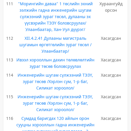
111
"Морингийн даваа" 1 төслийн эхний
Хураангуйд
ээлжийн гадна инженерийн шугам
орсон
сүлжээний зураг төсөл, дулааны эх
үүсвэрийн ТЭЗҮ боловсруулах/
Улаанбаатар, Хан-Уул дүүрэг/
112
XII.4.2.41 Дулааны магистраль
Хасагдсан
шугамын өргөтгөлийн зураг төсөл /
Улаанбаатар/
113
Ивээл хорооллын дахин төлөвлөлтийн
Хасагдсан
зураг төсөв боловсруулах
114
Инженерийн шугам сүлжээний ТЭЗҮ,
Хасагдсан
зураг төсөв /Хэрлэн сум, 1-р баг,
Силикат хороолол/
115
Инженерийн шугам сүлжээний ТЭЗҮ,
Хасагдсан
зураг төсөв /Хэрлэн сум, 1-р баг,
Силикат хороолол/
116
Сумдад баригдах 120 айлын орон
Хасагдсан
сууцны хорооллын гадна инженерийн