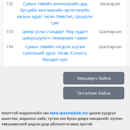
152
Сумын төвийн инженерийн дэд
Хасагдсан
бүтцийн хангамжийн өргөтгөлийн
ажлын зураг төсөл /Хөвсгөл, Цэцэрлэг
сум/
153
Цэвэр усны стандарт /бор худагт
Шалгарсан
цэвэршүүлэгч төхөөрөмж тавих/
154
Сумын төвийн нэгдсэн шугам
Шалгарсан
сүлжээний зураг төсөв /Сэлэнгэ,
Мандал сум/
Зөвшөөрч байна
Татгалзаж байна
Өгөгдөл
Нээлттэй мэдээллийн сан
www.opendatalab.mn
цахим хуудсыг
ашиглах, мэдээлэл хайх, түгээх хэн бүхэн доорх нөхцөлийг хүлээн
Монгол хэлний тайлбар толь
зөвшөөрсний үндсэн дээр үйлчилгээ авах эрхтэй.
Хуулийн этгээдийн улсын бүртгэл