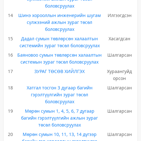
боловсруулах
14
Шинэ хорооллын инженерийн шугам
Илгээгдсэн
сүлжээний ажлын зураг төсөл
боловсруулах
15
Дадал сумын төвлөрсөн халаалтын
Хасагдсан
системийн зураг төсөл боловсруулах
16
Баяновоо сумын төвлөрсөн халаалтын
Шалгарсан
системын зураг төсөл боловсруулах
17
ЗУРАГ ТӨСӨВ ХИЙЛГЭХ
Хураангуйд
орсон
18
Хатгал тосгон 3 дугаар багийн
Шалгарсан
гэрэлтүүлгийн зураг төсөл
боловсруулах
19
Мөрөн сумын 1, 4, 5, 6, 7 дугаар
Шалгарсан
багийн гэрэлтүүлгийн ажлын зураг
төсөл боловсруулах
20
Мөрөн сумын 10, 11, 13, 14 дүгээр
Шалгарсан