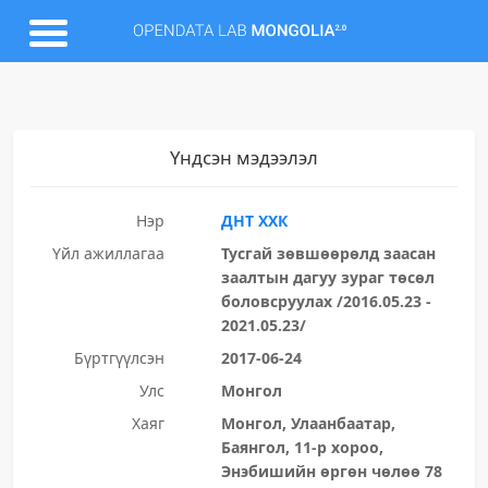
Үндсэн мэдээлэл
Нэр
ДНТ ХХК
Үйл ажиллагаа
Тусгай зөвшөөрөлд заасан
заалтын дагуу зураг төсөл
боловсруулах /2016.05.23 -
2021.05.23/
Бүртгүүлсэн
2017-06-24
Улс
Монгол
Хаяг
Монгол, Улаанбаатар,
Баянгол, 11-р хороо,
Энэбишийн өргөн чөлөө 78