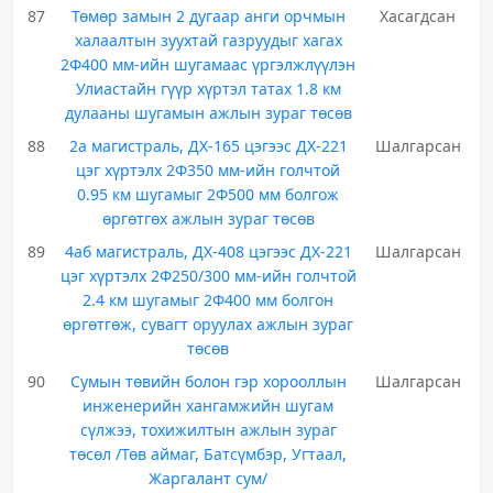
87
Төмөр замын 2 дугаар анги орчмын
Хасагдсан
халаалтын зуухтай газруудыг хагах
2Ф400 мм-ийн шугамаас үргэлжлүүлэн
Улиастайн гүүр хүртэл татах 1.8 км
дулааны шугамын ажлын зураг төсөв
88
2а магистраль, ДХ-165 цэгээс ДХ-221
Шалгарсан
цэг хүртэлх 2Ф350 мм-ийн голчтой
0.95 км шугамыг 2Ф500 мм болгож
өргөтгөх ажлын зураг төсөв
89
4аб магистраль, ДХ-408 цэгээс ДХ-221
Шалгарсан
цэг хүртэлх 2Ф250/300 мм-ийн голчтой
2.4 км шугамыг 2Ф400 мм болгон
өргөтгөж, сувагт оруулах ажлын зураг
төсөв
90
Сумын төвийн болон гэр хорооллын
Шалгарсан
инженерийн хангамжийн шугам
сүлжээ, тохижилтын ажлын зураг
төсөл /Төв аймаг, Батсүмбэр, Угтаал,
Жаргалант сум/