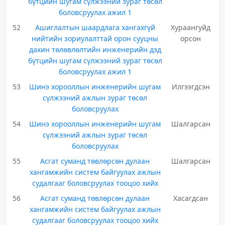
бүтцийн шугам сүлжээний зураг төсөл
боловсруулах ажил 1
52
Ашиглалтын шаардлага хангахгүй
Хураангуйд
нийтийн зориулалттай орон сууцны
орсон
дахин төлөвлөлтийн инженерийн дэд
бүтцийн шугам сүлжээний зураг төсөл
боловсруулах ажил 1
53
Шинэ хорооллын инженерийн шугам
Илгээгдсэн
сүлжээний ажлын зураг төсөл
боловсруулах
54
Шинэ хорооллын инженерийн шугам
Шалгарсан
сүлжээний ажлын зураг төсөл
боловсруулах
55
Асгат суманд төвлөрсөн дулаан
Шалгарсан
хангамжийн систем байгуулах ажлын
судалгааг боловсруулах тооцоо хийх
56
Асгат суманд төвлөрсөн дулаан
Хасагдсан
хангамжийн систем байгуулах ажлын
судалгааг боловсруулах тооцоо хийх