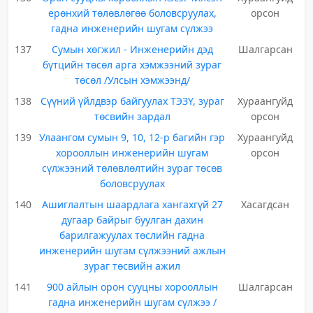
ерөнхий төлөвлөгөө боловсруулах,
орсон
гадна инженерийн шугам сүлжээ
137
Сумын хөгжил - Инженерийн дэд
Шалгарсан
бүтцийн төсөл арга хэмжээний зураг
төсөл /Улсын хэмжээнд/
138
Сүүний үйлдвэр байгуулах ТЭЗҮ, зураг
Хураангуйд
төсвийн зардал
орсон
139
Улаангом сумын 9, 10, 12-р багийн гэр
Хураангуйд
хорооллын инженерийн шугам
орсон
сүлжээний төлөвлөлтийн зураг төсөв
боловсруулах
140
Ашиглалтын шаардлага хангахгүй 27
Хасагдсан
дугаар байрыг буулган дахин
барилгажуулах төслийн гадна
инженерийн шугам сүлжээний ажлын
зураг төсвийн ажил
141
900 айлын орон сууцны хорооллын
Шалгарсан
гадна инженерийн шугам сүлжээ /