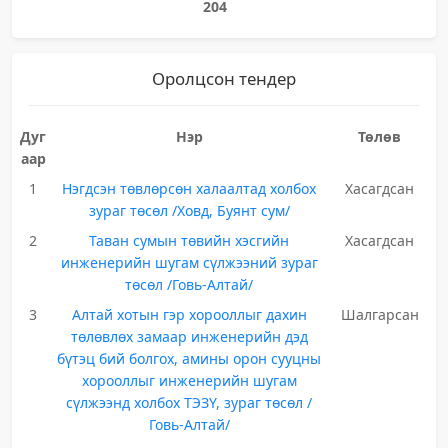
204
Оролцсон тендер
Дуг
Нэр
Төлөв
аар
1
Нэгдсэн төвлөрсөн халаалтад холбох
Хасагдсан
зураг төсөл /Ховд, Буянт сум/
2
Таван сумын төвийн хэсгийн
Хасагдсан
инженерийн шугам сүлжээний зураг
төсөл /Говь-Алтай/
3
Алтай хотын гэр хорооллыг дахин
Шалгарсан
төлөвлөх замаар инженерийн дэд
бүтэц бий болгох, амины орон сууцны
хорооллыг инженерийн шугам
сүлжээнд холбох ТЭЗҮ, зураг төсөл /
Говь-Алтай/