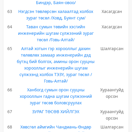
Биндэр, Баян-овоо/
63
Нэгдсэн төвлөрсөн халаалтад холбох
Хасагдсан
зураг төсөл /Ховд, Буянт сум/
64
Таван сумын төвийн хэсгийн
Хасагдсан
инженерийн шугам сүлжээний зураг
төсөл /Говь-Алтай/
65
Алтай хотын гэр хорооллыг дахин
Шалгарсан
төлөвлөх замаар инженерийн дэд
бүтэц бий болгох, амины орон сууцны
хорооллыг инженерийн шугам
сүлжээнд холбох ТЭЗҮ, зураг төсөл /
Говь-Алтай/
66
Ханбогд сумын орон сууцны
Хураангуйд
хорооллын гадна шугам сүлжээний
орсон
зураг төсөв боловсруулах
67
ЗУРАГ ТӨСӨВ ХИЙЛГЭХ
Хураангуйд
орсон
68
Хөвсгөл аймгийн Чандмань-Өндөр
Шалгарсан