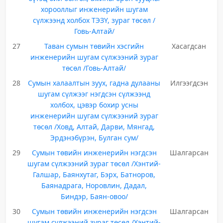
хорооллыг инженерийн шугам
сүлжээнд холбох ТЭЗҮ, зураг төсөл /
Говь-Алтай/
27
Таван сумын төвийн хэсгийн
Хасагдсан
инженерийн шугам сүлжээний зураг
төсөл /Говь-Алтай/
28
Сумын халаалтын зуух, гадна дулааны
Илгээгдсэн
шугам сүлжээг нэгдсэн сүлжээнд
холбох, цэвэр бохир усны
инженерийн шугам сүлжээний зураг
төсөл /Ховд, Алтай, Дарви, Мянгад,
Эрдэнэбүрэн, Булган сум/
29
Сумын төвийн инженерийн нэгдсэн
Шалгарсан
шугам сүлжээний зураг төсөл /Хэнтий-
Галшар, Баянхутаг, Бэрх, Батноров,
Баянадрага, Норовлин, Дадал,
Биндэр, Баян-овоо/
30
Сумын төвийн инженерийн нэгдсэн
Шалгарсан
шугам сүлжээний зураг төсөл /Хэнтий-