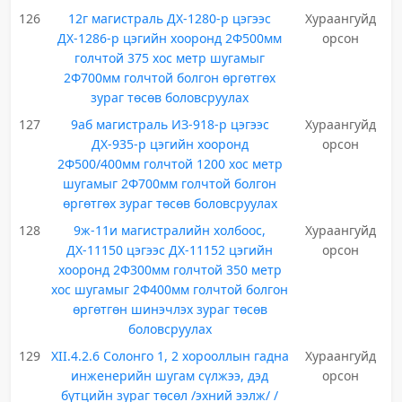
126
12г магистраль ДХ-1280-р цэгээс
Хураангуйд
ДХ-1286-р цэгийн хооронд 2Ф500мм
орсон
голчтой 375 хос метр шугамыг
2Ф700мм голчтой болгон өргөтгөх
зураг төсөв боловсруулах
127
9аб магистраль ИЗ-918-р цэгээс
Хураангуйд
ДХ-935-р цэгийн хооронд
орсон
2Ф500/400мм голчтой 1200 хос метр
шугамыг 2Ф700мм голчтой болгон
өргөтгөх зураг төсөв боловсруулах
128
9ж-11и магистралийн холбоос,
Хураангуйд
ДХ-11150 цэгээс ДХ-11152 цэгийн
орсон
хооронд 2Ф300мм голчтой 350 метр
хос шугамыг 2Ф400мм голчтой болгон
өргөтгөн шинэчлэх зураг төсөв
боловсруулах
129
XII.4.2.6 Солонго 1, 2 хорооллын гадна
Хураангуйд
инженерийн шугам сүлжээ, дэд
орсон
бүтцийн зураг төсөл /эхний ээлж/ /