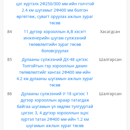
цэг хүртэлх 2Ф250/300 мм-ийн голчтой
2.4 км шугамыг 2Ф400 мм болгон
өргөтгөж, сувагт оруулах ажлын зураг
төсөв
84
11 дүгээр хорооллын А,В хэсэгт
Хасагдсан
инженерийн шугам сүлжээний
төлөвлөлтийн зураг төсөв
боловсруулах
85
Дулааны сүлжээний ДХ-48 цэгээс
Шалгарсан
Толгойтын гэр хорооллын дахин
төлөвлөлтийг хангах 2Ф400 мм-ийн
4.2 км дулааны шугамын ажлын зураг
төсөв
86
Дулааны сүлжээний У-18 цэгээс 1
Шалгарсан
дүгээр хорооллын араар татагдаж
байгаа шугамын үл хөдлөх тулгууртай
цэгээс 3, 4 дүгээр хорооллын эцэс
хүртэл татах 2Ф400 мм-ийн 1.2 км
шугамын ажлын зураг төсөв