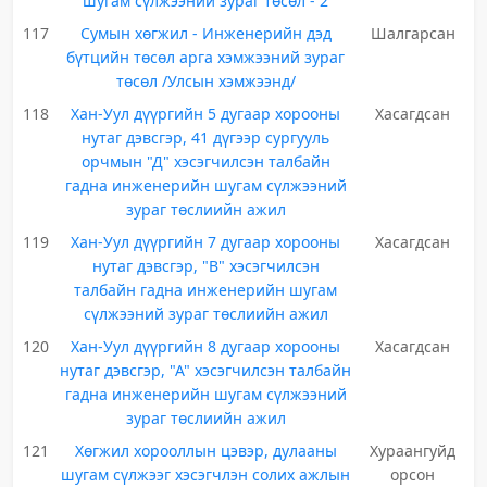
шугам сүлжээний зураг төсөл - 2
117
Сумын хөгжил - Инженерийн дэд
Шалгарсан
бүтцийн төсөл арга хэмжээний зураг
төсөл /Улсын хэмжээнд/
118
Хан-Уул дүүргийн 5 дугаар хорооны
Хасагдсан
нутаг дэвсгэр, 41 дүгээр сургууль
орчмын "Д" хэсэгчилсэн талбайн
гадна инженерийн шугам сүлжээний
зураг төслиийн ажил
119
Хан-Уул дүүргийн 7 дугаар хорооны
Хасагдсан
нутаг дэвсгэр, "В" хэсэгчилсэн
талбайн гадна инженерийн шугам
сүлжээний зураг төслиийн ажил
120
Хан-Уул дүүргийн 8 дугаар хорооны
Хасагдсан
нутаг дэвсгэр, "А" хэсэгчилсэн талбайн
гадна инженерийн шугам сүлжээний
зураг төслиийн ажил
121
Хөгжил хорооллын цэвэр, дулааны
Хураангуйд
шугам сүлжээг хэсэгчлэн солих ажлын
орсон