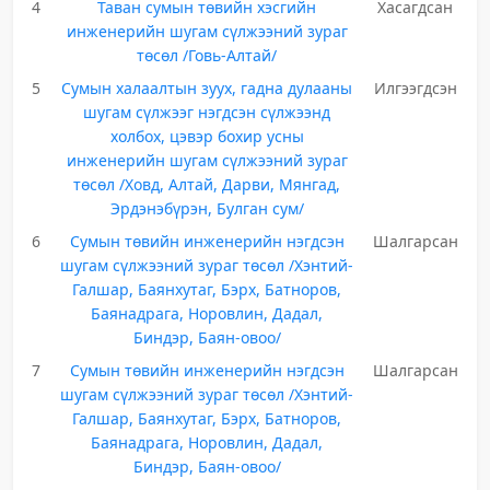
4
Таван сумын төвийн хэсгийн
Хасагдсан
инженерийн шугам сүлжээний зураг
төсөл /Говь-Алтай/
5
Сумын халаалтын зуух, гадна дулааны
Илгээгдсэн
шугам сүлжээг нэгдсэн сүлжээнд
холбох, цэвэр бохир усны
инженерийн шугам сүлжээний зураг
төсөл /Ховд, Алтай, Дарви, Мянгад,
Эрдэнэбүрэн, Булган сум/
6
Сумын төвийн инженерийн нэгдсэн
Шалгарсан
шугам сүлжээний зураг төсөл /Хэнтий-
Галшар, Баянхутаг, Бэрх, Батноров,
Баянадрага, Норовлин, Дадал,
Биндэр, Баян-овоо/
7
Сумын төвийн инженерийн нэгдсэн
Шалгарсан
шугам сүлжээний зураг төсөл /Хэнтий-
Галшар, Баянхутаг, Бэрх, Батноров,
Баянадрага, Норовлин, Дадал,
Биндэр, Баян-овоо/