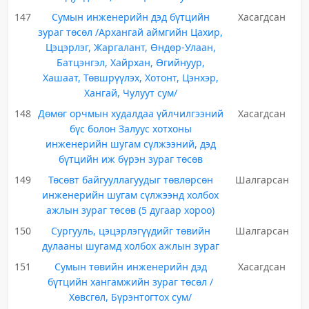
147
Сумын инженерийн дэд бүтцийн
Хасагдсан
зураг төсөл /Архангай аймгийн Цахир,
Цэцэрлэг, Жаргалант, Өндөр-Улаан,
Батцэнгэл, Хайрхан, Өгийнуур,
Хашаат, Төвшрүүлэх, Хотонт, Цэнхэр,
Хангай, Чулуут сум/
148
Дөмөг орчмын худалдаа үйлчилгээний
Хасагдсан
бүс болон Залуус хотхоны
инженерийн шугам сүлжээний, дэд
бүтцийн иж бүрэн зураг төсөв
149
Төсөвт байгууллагуудыг төвлөрсөн
Шалгарсан
инженерийн шугам сүлжээнд холбох
ажлын зураг төсөв (5 дугаар хороо)
150
Сургууль, цэцэрлэгүүдийг төвийн
Шалгарсан
дулааны шугамд холбох ажлын зураг
151
Сумын төвийн инженерийн дэд
Хасагдсан
бүтцийн хангамжийн зураг төсөл /
Хөвсгөл, Бүрэнтогтох сум/