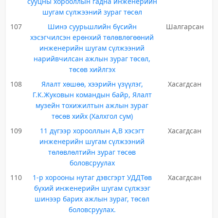
сууцны хорооллын гадна инженерийн
шугам сүлжээний зураг төсөл
107
Шинэ суурьшлийн бүсийн
Шалгарсан
хэсэгчилсэн ерөнхий төлөвлөгөөний
инженерийн шугам сүлжээний
нарийвчилсан ажлын зураг төсөл,
төсөв хийлгэх
108
Ялалт хөшөө, хээрийн үзүүлэг,
Хасагдсан
Г.К.Жуковын командын байр, Ялалт
музейн тохижилтын ажлын зураг
төсөв хийх (Халхгол сум)
109
11 дүгээр хорооллын А,В хэсэгт
Хасагдсан
инженерийн шугам сүлжээний
төлөвлөлтийн зураг төсөв
боловсруулах
110
1-р хорооны нутаг дэвсгэрт УДДТөв
Хасагдсан
бүхий инженерийн шугам сүлжээг
шинээр барих ажлын зураг, төсөл
боловсруулах.