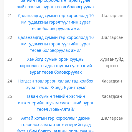
багийн гэр хорооллын гэрэлтүүлэг
хийх ажлын зураг төсөл боловсруулах
21
Даланзадгад сумын гэр хороололд 10
Шалгарсан
км гудамжны гэрэлтүүлгийн зураг
төсөв боловсруулах ажил
22
Даланзадгад сумын гэр хороололд 10
Шалгарсан
км гудамжны гэрэлтүүлгийн зураг
төсөв боловсруулах ажил
23
Ханбогд сумын орон сууцны
Хураангуйд
хорооллын гадна шугам сүлжээний
орсон
зураг төсөв боловсруулах
24
Нэгдсэн төвлөрсөн халаалтад холбох
Хасагдсан
зураг төсөл /Ховд, Буянт сум/
25
Таван сумын төвийн хэсгийн
Хасагдсан
инженерийн шугам сүлжээний зураг
төсөл /Говь-Алтай/
26
Алтай хотын гэр хорооллыг дахин
Шалгарсан
төлөвлөх замаар инженерийн дэд
бүтэц бий болгох, амины орон сууцны