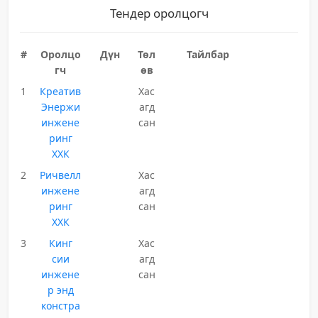
Тендер оролцогч
#
Оролцо
Дүн
Төл
Тайлбар
гч
өв
1
Креатив
Хас
Энержи
агд
инжене
сан
ринг
ХХК
2
Ричвелл
Хас
инжене
агд
ринг
сан
ХХК
3
Кинг
Хас
сии
агд
инжене
сан
р энд
констра