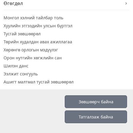
Өгөгдөл
Монгол хэлний тайлбар толь
Хуулийн этгээдийн улсын бүртгэл
Тусгай зөвшөөрөл
Төрийн худалдан авах ажиллагаа
Хөрөнгө орлогын мэдүүлэг
Орон нутгийн хөгжлийн сан
Шилэн данс
Ээлжит сонгууль
Ашигт малтмал тусгай зөвшөөрөл
Визуал дата
Зөвшөөрч байна
Шилэн данс 2019
Татгалзаж байна
Бидний тухай
Үйлчилгээний нөхцөл