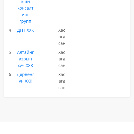
кшн
консалт
инг
групп
4
ДНТ ХХК
Хас
агд
сан
5
Алтайнг
Хас
азрын
агд
хүч ХХК
сан
6
Дөрвөнг
Хас
үн ХХК
агд
сан