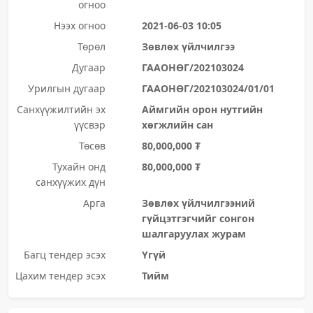
огноо
Нээх огноо
2021-06-03 10:05
Төрөл
Зөвлөх үйлчилгээ
Дугаар
ГААОНӨГ/202103024
Урилгын дугаар
ГААОНӨГ/202103024/01/01
Санхүүжилтийн эх
Аймгийн орон нутгийн
үүсвэр
хөгжлийн сан
Төсөв
80,000,000 ₮
Тухайн онд
80,000,000 ₮
санхүүжих дүн
Арга
Зөвлөх үйлчилгээний
гүйцэтгэгчийг сонгон
шалгаруулах журам
Багц тендер эсэх
Үгүй
Цахим тендер эсэх
Тийм