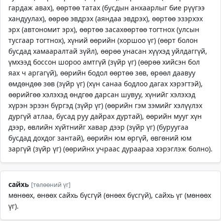
гардаж авах), өөртөө татах (бусдын анхаарлыг бие рүүгээ
хандуулах), өөрөө эвдрэх (аяндаа эвдрэх), өөртөө эзэрхэх
эрх (автономит эрх), өөртөө засахөөртөө тогтнох (улсын
тусгаар тогтнох), хүний өөрийн (хоршоо үг) (өөрт болон
бусдад хамааралтай зүйл), өөрөө унасан хүүхэд уйлдаггүй,
үмхээд боссон шороо амтгүй (зүйр үг) (өөрөө хийсэн бол
яах ч аргагүй), өөрийн бодол өөртөө зөв, өрөөл даавуу
өмдөндөө зөв (зүйр үг) (хүн санаа бодлоо дагах хэрэгтэй),
өөрийгөө хэлэхэд өндгөө дарсан шувуу, хүнийг хэлэхэд
хүрэн эрээн бүргэд (зүйр үг) (өөрийн гэм зэмийг хэлүүлэх
дургүй атлаа, бусад руу дайрах дуртай), өөрийн мууг хүн
дээр, өвлийн хүйтнийг хавар дээр (зүйр үг) (буруугаа
бусдад дохдог зантай), өөрийн юм өргүй, өвгөний юм
заргүй (зүйр үг) (өөрийнх учраас дураараа хэрэглэж болно).
сайхь
[төлөөний үг]
мөнөөх, өнөөх сайхь бүсгүй (өнөөх бүсгүй), сайхь үг (мөнөөх
үг).