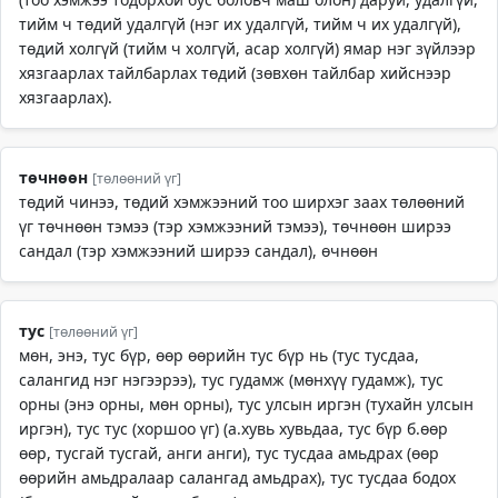
тийм ч төдий удалгүй (нэг их удалгүй, тийм ч их удалгүй),
төдий холгүй (тийм ч холгүй, асар холгүй) ямар нэг зүйлээр
хязгаарлах тайлбарлах төдий (зөвхөн тайлбар хийснээр
хязгаарлах).
төчнөөн
[төлөөний үг]
төдий чинээ, төдий хэмжээний тоо ширхэг заах төлөөний
үг төчнөөн тэмээ (тэр хэмжээний тэмээ), төчнөөн ширээ
сандал (тэр хэмжээний ширээ сандал), өчнөөн
тус
[төлөөний үг]
мөн, энэ, тус бүр, өөр өөрийн тус бүр нь (тус тусдаа,
салангид нэг нэгээрээ), тус гудамж (мөнхүү гудамж), тус
орны (энэ орны, мөн орны), тус улсын иргэн (тухайн улсын
иргэн), тус тус (хоршоо үг) (а.хувь хувьдаа, тус бүр б.өөр
өөр, тусгай тусгай, анги анги), тус тусдаа амьдрах (өөр
өөрийн амьдралаар салангад амьдрах), тус тусдаа бодох