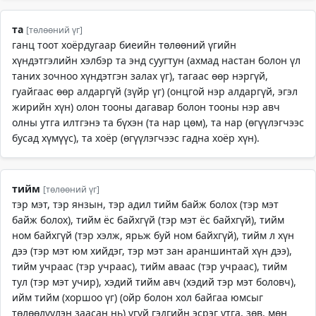
та
[төлөөний үг]
ганц тоот хоёрдугаар биеийн төлөөний үгийн
хүндэтгэлийн хэлбэр та энд суугтун (ахмад настан болон үл
таних зочноо хүндэтгэн залах үг), тагаас өөр нэргүй,
гуайгаас өөр алдаргүй (зүйр үг) (онцгой нэр алдаргүй, эгэл
жирийн хүн) олон тооны дагавар болон тооны нэр авч
олны утга илтгэнэ та бүхэн (та нар цөм), та нар (өгүүлэгчээс
бусад хүмүүс), та хоёр (өгүүлэгчээс гадна хоёр хүн).
тийм
[төлөөний үг]
тэр мэт, тэр янзын, тэр адил тийм байж болох (тэр мэт
байж болох), тийм ёс байхгүй (тэр мэт ёс байхгүй), тийм
ном байхгүй (тэр хэлж, ярьж буй ном байхгүй), тийм л хүн
дээ (тэр мэт юм хийдэг, тэр мэт зан араншинтай хүн дээ),
тийм учраас (тэр учраас), тийм аваас (тэр учраас), тийм
тул (тэр мэт учир), хэдий тийм авч (хэдий тэр мэт боловч),
ийм тийм (хоршоо үг) (ойр болон хол байгаа юмсыг
төлөөлүүлэн заасан нь) үгүй гэдгийн эсрэг утга, зөв, мөн