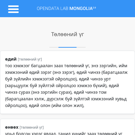
Төлөөний үг
өдий
[төлөөний үг]
тоо хэмжээг багцаалан заах төлөөний үг, энэ зэргийн, ийм
хэмжээний өдий зэрэг (энэ зэрэг), өдий чинээ (барагцаалж
буй зүйлийн хэмжээтэй ойролцоо), өдий чинээ урт
(харьцуулж буй зүйлтэй ойролцоо хэмжээ бүхий), өдий
чинээ сурах (энэ зэргийн сурах), өдий чинээ том
(барагцаалан хэлж, дүрсэлж буй зүйлтэй хэмжээний хувьд
ойролцоо), өдий олон (ийм олон жил),
өнөөх
[төлөөний үг]
урьд болсон хэрэг явдал, танил хүнийг заах төлөөний үг