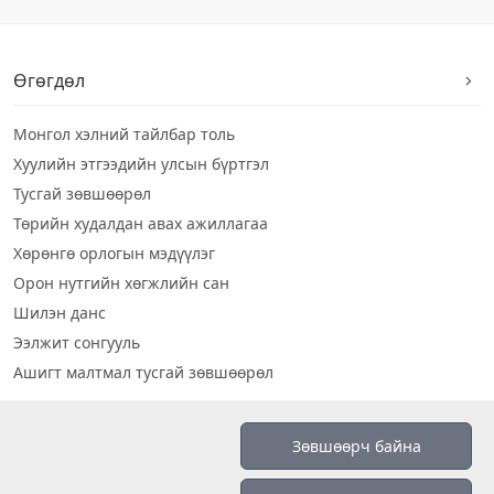
Өгөгдөл
Монгол хэлний тайлбар толь
Хуулийн этгээдийн улсын бүртгэл
Тусгай зөвшөөрөл
Төрийн худалдан авах ажиллагаа
Хөрөнгө орлогын мэдүүлэг
Орон нутгийн хөгжлийн сан
Шилэн данс
Ээлжит сонгууль
Ашигт малтмал тусгай зөвшөөрөл
Визуал дата
Зөвшөөрч байна
Шилэн данс 2019