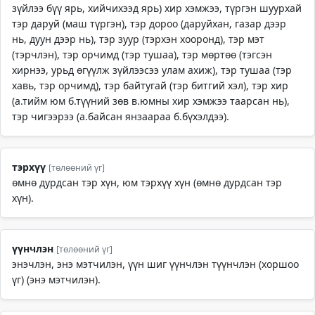
зүйлээ бүү ярь, хийчихээд ярь) хир хэмжээ, түргэн шуурхай
тэр даруй (маш түргэн), тэр дороо (даруйхан, газар дээр
нь, дуун дээр нь), тэр зуур (тэрхэн хооронд), тэр мэт
(тэрчлэн), тэр орчимд (тэр тушаа), тэр мөртөө (тэгсэн
хирнээ, урьд өгүүлж зүйлээсээ улам ахиж), тэр тушаа (тэр
хавь, тэр орчимд), тэр байтугай (тэр битгий хэл), тэр хир
(а.тийм юм б.түүний зөв в.юмны хир хэмжээ таарсан нь),
тэр чигээрээ (а.байсан янзаараа б.бүхэлдээ).
тэрхүү
[төлөөний үг]
өмнө дурдсан тэр хүн, юм тэрхүү хүн (өмнө дурдсан тэр
хүн).
үүнчлэн
[төлөөний үг]
энэчлэн, энэ мэтчилэн, үүн шиг үүнчлэн түүнчлэн (хоршоо
үг) (энэ мэтчилэн).