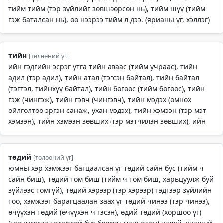
тийм тийм (тэр зүйлийг зөвшөөрсөн нь), тийм шүү (тийм
гэж баталсан нь), өө нээрээ тийм л дээ. (ярианы үг, хэллэг)
тийн
[төлөөний үг]
ийн гэдгийн эсрэг утга тийн аваас (тийм учраас), тийн
адил (тэр адил), тийн атал (тэгсэн байтал), тийн байтал
(тэгтэл, тийнхүү байтал), тийн бөгөөс (тийм бөгөөс), тийн
гэж (чингэж), тийн гэвч (чингэвч), тийн мэдэх (өмнөх
ойлголтоо эргэн санаж, ухан мэдэх), тийн хэмээн (тэр мэт
хэмээн), тийн хэмээн зөвших (тэр мэтчилэн зөвших), ийн
төдий
[төлөөний үг]
юмны хэр хэмжээг багцаалсан үг төдий сайн бус (тийм ч
сайн биш), төдий том биш (тийм ч том биш, харьцуулж буй
зүйлээс томгүй), төдий хэрээр (тэр хэрээр) тэдгээр зүйлийн
тоо, хэмжээг барагцаалан заах үг төдий чинээ (тэр чинээ),
өчүүхэн төдий (өчүүхэн ч гэсэн), өдий төдий (хоршоо үг)
(тоо хэмжээ тодорхой бус боловч маш олон) даруй, удалгүй,