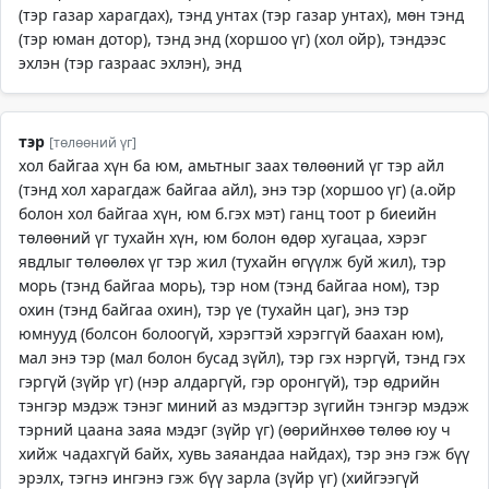
(тэр газар харагдах), тэнд унтах (тэр газар унтах), мөн тэнд
(тэр юман дотор), тэнд энд (хоршоо үг) (хол ойр), тэндээс
эхлэн (тэр газраас эхлэн), энд
тэр
[төлөөний үг]
хол байгаа хүн ба юм, амьтныг заах төлөөний үг тэр айл
(тэнд хол харагдаж байгаа айл), энэ тэр (хоршоо үг) (а.ойр
болон хол байгаа хүн, юм б.гэх мэт) ганц тоот р биеийн
төлөөний үг тухайн хүн, юм болон өдөр хугацаа, хэрэг
явдлыг төлөөлөх үг тэр жил (тухайн өгүүлж буй жил), тэр
морь (тэнд байгаа морь), тэр ном (тэнд байгаа ном), тэр
охин (тэнд байгаа охин), тэр үе (тухайн цаг), энэ тэр
юмнууд (болсон болоогүй, хэрэгтэй хэрэггүй баахан юм),
мал энэ тэр (мал болон бусад зүйл), тэр гэх нэргүй, тэнд гэх
гэргүй (зүйр үг) (нэр алдаргүй, гэр оронгүй), тэр өдрийн
тэнгэр мэдэж тэнэг миний аз мэдэгтэр зүгийн тэнгэр мэдэж
тэрний цаана заяа мэдэг (зүйр үг) (өөрийнхөө төлөө юу ч
хийж чадахгүй байх, хувь заяандаа найдах), тэр энэ гэж бүү
эрэлх, тэгнэ ингэнэ гэж бүү зарла (зүйр үг) (хийгээгүй