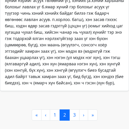
хүний нэрийг асуух төлөөний үг), хэнийх (а.хэний харьяаны
болохыг лавлах үг б.ямар хүний гэр болохыг асуух үг
түүгээр чинь хэний хэнийх байдаг билээ гэж бадарч
өвгөнөөс лавлан асуув. п.хорлоо. багш), хэн засав гэхээс
биш, хэдэн өдөр засав гэдэггүй (цэцэн үг) (юмыг хийхэд цаг
хугацаа чухал биш, хийсэн чанар нь чухал) хүнийг тэр энэ
гэж тодорхой ялган нэрлэхгүйгээр заах үг хэн бүхэн
(цөмөөрөө, бүгд), хэн маань (өгүүлэгч, сонсогч хоёр
этгээдийг хамран заах үг), хэн мэдэх вэ (мэдэхгүй гэж
баахан уцаарлах үг), хэн нэгэн (үл мэдэх нэг хүн), хэн тэгш
(ялгаваргүй адил), хэн хүн (ямарваа нэгэн хүн), хэн хүнгүй
(хэн хэнгүй, бүх хүн), хэн хэнгүй (өгүүлэгч биеэ бусадтай
адил байрт тавьж хамран заах үг, бид бүгд), хэн хэндээ (бие
биедээ), хэн ч (ямарч хүн байсан), хэн ч гэсэн (хүн бүр),
«
‹
1
2
3
›
»