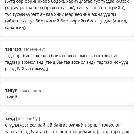
(бүгд өөр өөрийнхөөр бодох), хариуцлагаа тус тусдаа хүлээх
(хариуцлагаа өөр өөрсдөө хүлээх), тус тусын (өөр өөрийн),
тус тусын үүрэгт ажлаа хийх (өөр өөрийн ажил үүргээ
гүйцэтгэх), тус бие (миний бие, өөрийн бие), тусдаа (ангид,
салангид).
тэдгээр
[төлөөний үг]
тэд нар, биеэс холхон байгаа олон юмыг зааж хэлэх үг
тэдгээр зохиолчид (тэнд байгаа зохиолчид), тэдгээр номууд
(тэнд байгаа номууд).
тэдүй
[төлөөний үг]
төдий.
тэнд
[төлөөний үг]
өгүүлэгчээс хол зайтай байгаа зүйлийн орныг төлөөлөн
заах үг тэнд байгаа (тэр хэлсэн газар байгаа), тэнд харагдах