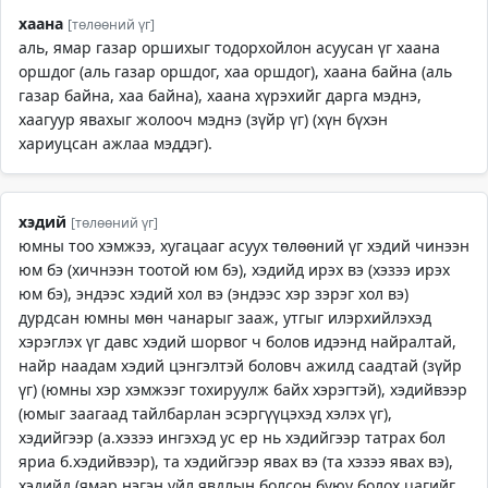
хаана
[төлөөний үг]
аль, ямар газар оршихыг тодорхойлон асуусан үг хаана
оршдог (аль газар оршдог, хаа оршдог), хаана байна (аль
газар байна, хаа байна), хаана хүрэхийг дарга мэднэ,
хаагуур явахыг жолооч мэднэ (зүйр үг) (хүн бүхэн
хариуцсан ажлаа мэддэг).
хэдий
[төлөөний үг]
юмны тоо хэмжээ, хугацааг асуух төлөөний үг хэдий чинээн
юм бэ (хичнээн тоотой юм бэ), хэдийд ирэх вэ (хэзээ ирэх
юм бэ), эндээс хэдий хол вэ (эндээс хэр зэрэг хол вэ)
дурдсан юмны мөн чанарыг зааж, утгыг илэрхийлэхэд
хэрэглэх үг давс хэдий шорвог ч болов идээнд найралтай,
найр наадам хэдий цэнгэлтэй боловч ажилд саадтай (зүйр
үг) (юмны хэр хэмжээг тохируулж байх хэрэгтэй), хэдийвээр
(юмыг заагаад тайлбарлан эсэргүүцэхэд хэлэх үг),
хэдийгээр (а.хэзээ ингэхэд ус ер нь хэдийгээр татрах бол
яриа б.хэдийвээр), та хэдийгээр явах вэ (та хэзээ явах вэ),
хэдийд (ямар нэгэн үйл явдлын болсон буюу болох цагийг