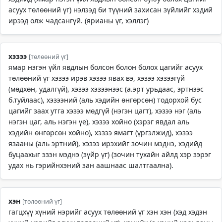
асуух төлөөний үг) нэлээд би түүний захисан зүйлийг хэдий
ирээд олж чадсангүй. (ярианы үг, хэллэг)
хэзээ
[төлөөний үг]
ямар нэгэн үйл явдлын болсон болон болох цагийг асуух
төлөөний үг хэзээ ирэв хэзээ явах вэ, хэзээ хэзээгүй
(мөдхөн, удалгүй), хэзээ хэзээнээс (а.эрт урьдаас, эртнээс
б.туйлаас), хэзээний (аль хэдийн өнгөрсөн) тодорхой бус
цагийг заах утга хэзээ мөдгүй (нэгэн цагт), хэзээ нэг (аль
нэгэн цаг, аль нэгэн үе), хэзээ хойно (хэрэг явдал аль
хэдийн өнгөрсөн хойно), хэзээ ямагт (үргэлжид), хэзээ
язааны (аль эртний), хэзээ ирэхийг зочин мэднэ, хэдийд
буцаахыг эзэн мэднэ (зүйр үг) (зочин тухайн айлд хэр зэрэг
удах нь гэрийнхэний зан аашнаас шалтгаална).
хэн
[төлөөний үг]
гагцхүү хүний нэрийг асуух төлөөний үг хэн хэн (хэд хэдэн