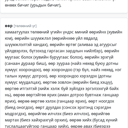
өнөөх бичиг (урьдын бичиг),
өөр
[төлөөний үг]
хамаатуулах төлөөний үгийн үндэс миний өөрийнх (хувийн
юм), өөрийн шүүмжлэл (өөрийнхөө үйл явдалд
шүүмжлэлтэй хандах), өөрийн өртөг (аливаа эд агуурсыг
үйлдвэрлэх, бүтээхэд гаргасан зардлын нийлбэр), өөрийн
муугаас болох (хувийн буруугаас болох), өөрийн эрхгүй
(санаан дураар биш), өөр зуураа (найз нөхөд буюу дотны
хүмүүс хоорондоо), өөр хоорондоо (гэр бүл, найз нөхөд, нэг
талын хүмүүс дотроо), өөр хоорондоо хэрэлдэх (дотны
хүмүүс муудалцах), өөртөө зовлон (өөрийн биед хэцүү),
өөртөө итгэлтэй (хийж хэлж буй зүйлдээ эргэлзэхгүй байх
нь), өөрөө өөртэйгөө ярих (аман дотроо бувтнаж ганцаар
ярих), өөрөө өөртөө хэлэх (ганцаар ярих), өөрт ноогдох
(биед оногдох), өөрт дуулдах (сонсох эрхтэнд сэрэгдэн
мэдрэгдэх), өөрийгөө илчлэх (биеэ илчлэх), өөрийгөө
мартах (биеэ хайхрахгүй орхих), өөрөө хийх (бусад хүний
туслалцаагүйгээр ганцаар хийх), өөрөө авах (биеэрээ