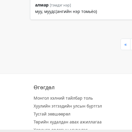
алмар
[тэмдэг нэр]
муу, муудс(ангийн нэр томьёо)
«
Өгөгдөл
Монгол хэлний тайлбар толь
Хуулийн этгээдийн улсын бүртгэл
Тусгай зөвшөөрөл
Төрийн худалдан авах ажиллагаа
Хөрөнгө орлогын мэдүүлэг