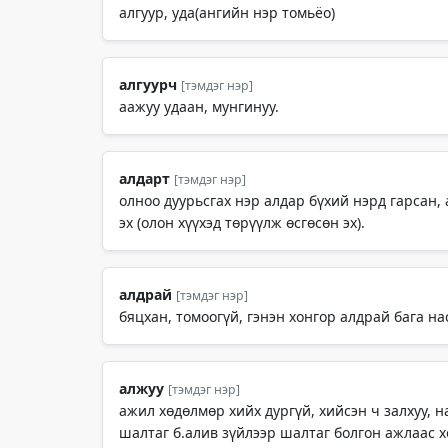
алгуур, уда(ангийн нэр томьёо)
алгуурч
[тэмдэг нэр]
аажуу удаан, мунгинуу.
алдарт
[тэмдэг нэр]
олноо дуурьсгах нэр алдар бүхий нэрд гарсан,
эх (олон хүүхэд төрүүлж өсгөсөн эх).
алдрай
[тэмдэг нэр]
бяцхан, томоогүй, гэнэн хонгор алдрай бага нас
алжуу
[тэмдэг нэр]
ажил хөдөлмөр хийх дургүй, хийсэн ч залхуу, на
шалтаг б.алив зүйлээр шалтаг болгон ажлаас хо