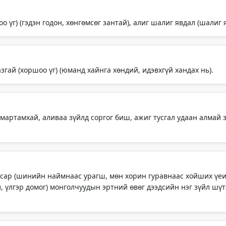
о үг) (гэдэн годон, хөнгөмсөг зантай), алиг шалиг явдал (шалиг 
гай (хоршоо үг) (юманд хайнга хөндий, идэвхгүй хандах нь).
 мартамхай, аливаа зүйлд соргог биш, ажиг тусгал удаан алмай за
 сар (шинийн наймнаас урагш, мөн хорин гуравнаас хойших үеий
ал, үлгэр домог) монголчуудын эртний өвөг дээдсийн нэг зүйл ш