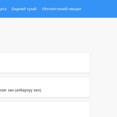
дата
Бидний тухай
Үйлчилгээний нөхцөл
аг зан (албархуу зан).