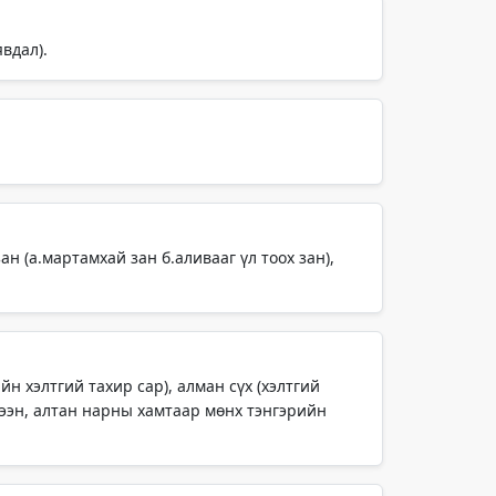
явдал).
н (а.мартамхай зан б.аливааг үл тоох зан),
н хэлтгий тахир сар), алман сүх (хэлтгий
үтээн, алтан нарны хамтаар мөнх тэнгэрийн