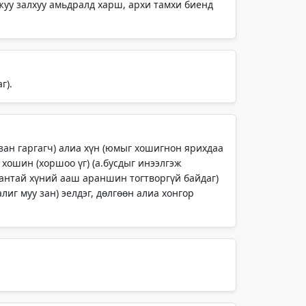
лжуу залхуу амьдралд харш, архи тамхи биенд
г).
 зан гаргагч) алиа хүн (юмыг хошигнон ярихдаа
а хошин (хоршоо үг) (а.бусдыг инээлгэж
 зантай хүний ааш араншин тогтворгүй байдаг)
алиг муу зан) эелдэг, дөлгөөн алиа хонгор