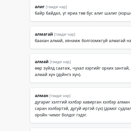
алиг
[тэмдэг нэр]
байр байдал, үг яриа төв бус алиг шалиг (хоршо
алмагай
[тэмдэг нэр]
баахан алмай, хянамж болгоомжгүй алмагай наз
алмай
[тэмдэг нэр]
өөр зүйлд саатаж, чухал хэргийг орхих зантай,
алмай хүн (дүйнгэ хүн).
алман
[тэмдэг нэр]
дугариг хэлтгий хэлбэр хавирган хэлбэр алман
саран хэлбэртэй, дугуй иртэй сүх) (домог судл
оройн чимэг болдог гэдэг.