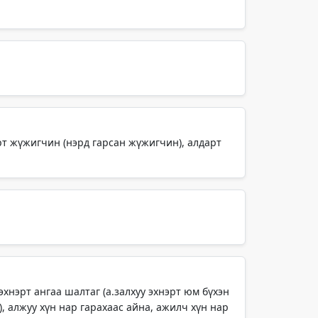
арт жүжигчин (нэрд гарсан жүжигчин), алдарт
 эхнэрт ангаа шалтаг (а.залхуу эхнэрт юм бүхэн
), алжуу хүн нар гарахаас айна, ажилч хүн нар