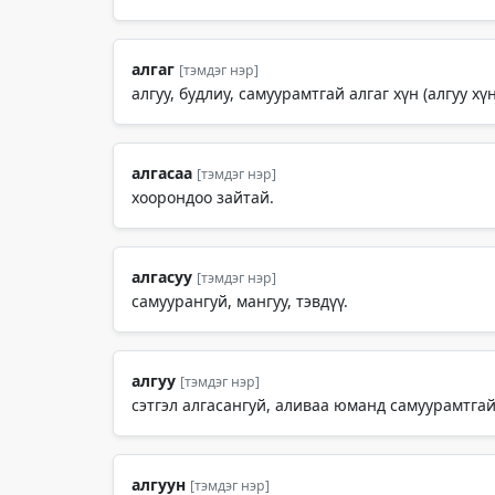
алгаг
[тэмдэг нэр]
алгуу, будлиу, самуурамтгай алгаг хүн (алгуу хүн)
алгасаа
[тэмдэг нэр]
хоорондоо зайтай.
алгасуу
[тэмдэг нэр]
самуурангуй, мангуу, тэвдүү.
алгуу
[тэмдэг нэр]
сэтгэл алгасангуй, аливаа юманд самуурамтгай,
алгуун
[тэмдэг нэр]