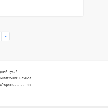
»
дний тухай
лчилгээний нөхцөл
fo@opendatalab.mn