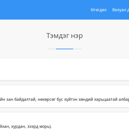
Өгөгдөл
Визуал 
Тэмдэг нэр
н зан байдалтай, нөхөрсөг бус хүйтэн хөндий харьцаатай албарх
хан, хурдан, зээрд морь).