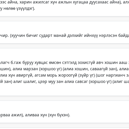
эхээс айна, харин ажилсаг хүн ажлын хугацаа дуусахаас айна), а
у нөлөө үзүүлдэг).
чир. (хуучин бичиг сударт манай дэлхийг ийнхүү нэрлэсэн байда
лагч б.гаж буруу хувцас өмсөн сэтгэлд зохисгүй авч хошин ааш
ошин), алиа марзан (хоршоо үг) (алиа хошин, саваагүй зан), али
 алиа хүн авиргүй, агсам морь жороогүй (зүйр үг) (шог наргианч
й зан) алиг шалиг, цээр муу зан алиа савсаг (хоршоо үг) (алиг ш
рваа ажил), аливаа хүн (хүн бүхэн).