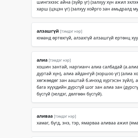
шингэхээс айна (зүйр үг) (залхуу хүн ажил эхл
харш (цэцэн үг) (залхуу хойрго зан амьдралд му
алзашгүй
[тэмдэг нэр]
юманд өртөхгүй, алзахгүй алзашгүй ертөнц хуу
алиа
[тэмдэг нэр]
хошин зантай, наргианч алиа салбадай (а.алиа
дуртай хүн), алиа айдангуй (хоршоо үг) (алиа х
хөгжөөдөг зан ааштай б.инээд хүргэсэн зүйл),
бага хүүхдийн дүрсгүй шог зан алиа зан (дүрсгү
бүсгүй (эелдэг, дөлгөөн бүсгүй).
аливаа
[тэмдэг нэр]
хамаг, бүгд, энэ, тэр, ямарваа аливаа ажил (яма