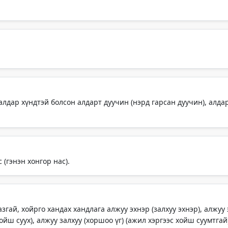
 алдар хүндтэй болсон алдарт дуучин (нэрд гарсан дуучин), алд
 (гэнэн хонгор нас).
згай, хойрго хандах хандлага алжуу эхнэр (залхуу эхнэр), алжуу
йш суух), алжуу залхуу (хоршоо үг) (ажил хэргээс хойш суумтгай