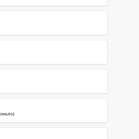
томьёо)