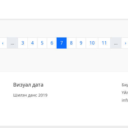
‹
…
3
4
5
6
7
8
9
10
11
…
›
Визуал дата
Би
Үй
Шилэн данс 2019
in