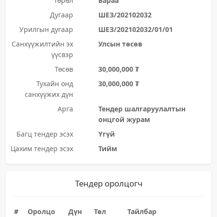
Төрөл
Бараа
Дугаар
ШЕЗ/202102032
Урилгын дугаар
ШЕЗ/202102032/01/01
Санхүүжилтийн эх
Улсын төсөв
үүсвэр
Төсөв
30,000,000 ₮
Тухайн онд
30,000,000 ₮
санхүүжих дүн
Арга
Тендер шалгаруулалтын
онцгой журам
Багц тендер эсэх
Үгүй
Цахим тендер эсэх
Тийм
Тендер оролцогч
#
Оролцо
Дүн
Төл
Тайлбар