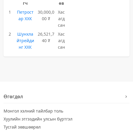
гч
өв
1
Петрост
30,000,0
Хас
ар ХХК
00 ₮
агд
сан
2
Шунхла
26,521,7
Хас
йтрейди
40 ₮
агд
нг ХХК
сан
Өгөгдөл
Монгол хэлний тайлбар толь
Хуулийн этгээдийн улсын бүртгэл
Тусгай зөвшөөрөл