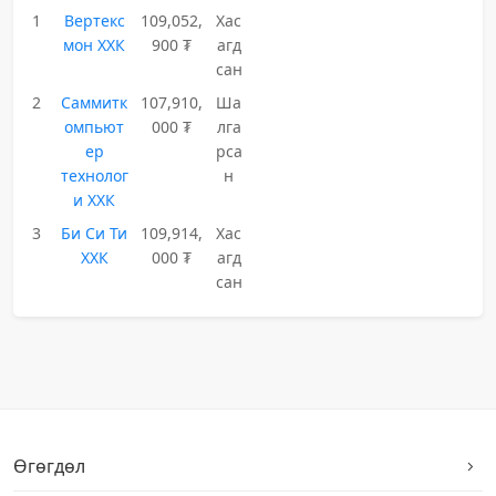
1
Вертекс
109,052,
Хас
мон ХХК
900 ₮
агд
сан
2
Саммитк
107,910,
Ша
омпьют
000 ₮
лга
ер
рса
технолог
н
и ХХК
3
Би Си Ти
109,914,
Хас
ХХК
000 ₮
агд
сан
Өгөгдөл