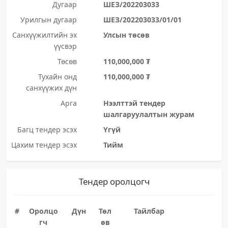
Дугаар
ШЕЗ/202203033
Урилгын дугаар
ШЕЗ/202203033/01/01
Санхүүжилтийн эх
Улсын төсөв
үүсвэр
Төсөв
110,000,000 ₮
Тухайн онд
110,000,000 ₮
санхүүжих дүн
Арга
Нээлттэй тендер
шалгаруулалтын журам
Багц тендер эсэх
Үгүй
Цахим тендер эсэх
Тийм
Тендер оролцогч
#
Оролцо
Дүн
Төл
Тайлбар
гч
өв