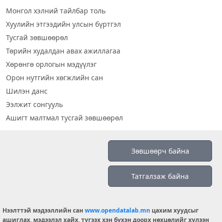
Монгол хэлний тайлбар толь
Хуулийн этгээдийн улсын бүртгэл
Тусгай зөвшөөрөл
Төрийн худалдан авах ажиллагаа
Хөрөнгө орлогын мэдүүлэг
Орон нутгийн хөгжлийн сан
Шилэн данс
Ээлжит сонгууль
Ашигт малтмал тусгай зөвшөөрөл
Визуал дата
Зөвшөөрч байна
Шилэн данс 2019
Татгалзаж байна
Бидний тухай
Үйлчилгээний нөхцөл
info@opendatalab.mn
Нээлттэй мэдээллийн сан
www.opendatalab.mn
цахим хуудсыг
ашиглах, мэдээлэл хайх, түгээх хэн бүхэн доорх нөхцөлийг хүлээн