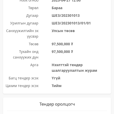
Нээх огноо
2023-04-27 12:00
Төрөл
Бараа
Дугаар
ШЕЗ/202301013
Урилгын дугаар
ШЕЗ/202301013/01/01
Санхүүжилтийн эх
Улсын төсөв
үүсвэр
Төсөв
97,500,000 ₮
Тухайн онд
97,500,000 ₮
санхүүжих дүн
Арга
Нээлттэй тендер
шалгаруулалтын журам
Багц тендер эсэх
Үгүй
Цахим тендер эсэх
Тийм
Тендер оролцогч