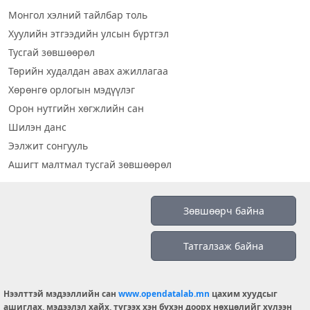
Монгол хэлний тайлбар толь
Хуулийн этгээдийн улсын бүртгэл
Тусгай зөвшөөрөл
Төрийн худалдан авах ажиллагаа
Хөрөнгө орлогын мэдүүлэг
Орон нутгийн хөгжлийн сан
Шилэн данс
Ээлжит сонгууль
Ашигт малтмал тусгай зөвшөөрөл
Визуал дата
Зөвшөөрч байна
Шилэн данс 2019
Татгалзаж байна
Бидний тухай
Үйлчилгээний нөхцөл
info@opendatalab.mn
Нээлттэй мэдээллийн сан
www.opendatalab.mn
цахим хуудсыг
ашиглах, мэдээлэл хайх, түгээх хэн бүхэн доорх нөхцөлийг хүлээн