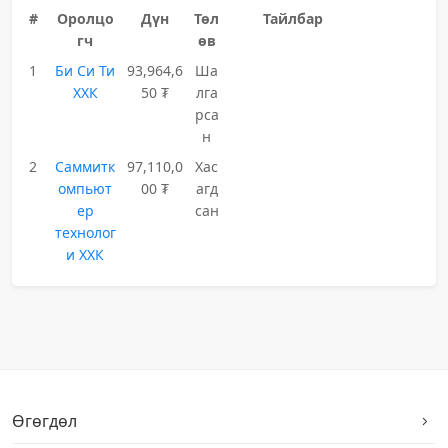
#
Оролцо
Дүн
Төл
Тайлбар
гч
өв
1
Би Си Ти
93,964,6
Ша
ХХК
50 ₮
лга
рса
н
2
Саммитк
97,110,0
Хас
омпьют
00 ₮
агд
ер
сан
технолог
и ХХК
Өгөгдөл