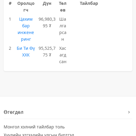
#
Оролцо
Дүн
Төл
Тайлбар
гч
өв
1
Цахим
96,980,3
Ша
бар
95 ₮
лга
инжене
рса
ринг
н
2
Би Ти Өү
95,525,7
Хас
ХХК
75 ₮
агд
сан
Өгөгдөл
Монгол хэлний тайлбар толь
Хуулийн этгээдийн улсын бүртгэл