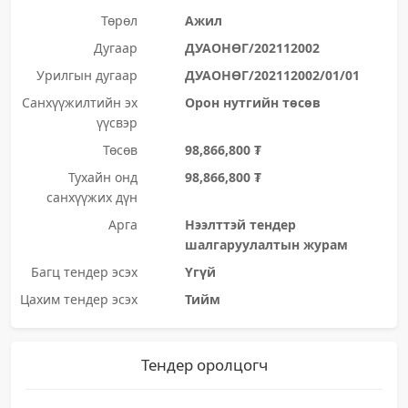
Төрөл
Ажил
Дугаар
ДУАОНӨГ/202112002
Урилгын дугаар
ДУАОНӨГ/202112002/01/01
Санхүүжилтийн эх
Орон нутгийн төсөв
үүсвэр
Төсөв
98,866,800 ₮
Тухайн онд
98,866,800 ₮
санхүүжих дүн
Арга
Нээлттэй тендер
шалгаруулалтын журам
Багц тендер эсэх
Үгүй
Цахим тендер эсэх
Тийм
Тендер оролцогч