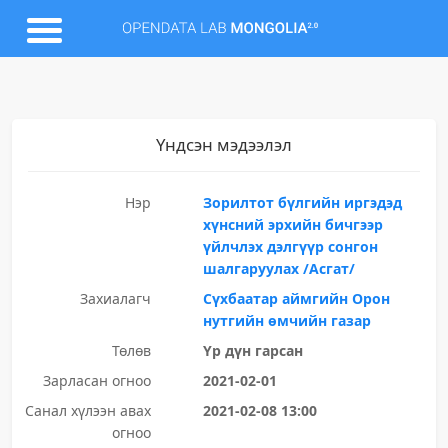
Үндсэн мэдээлэл
Нэр
Зорилтот бүлгийн иргэдэд
хүнсний эрхийн бичгээр
үйлчлэх дэлгүүр сонгон
шалгаруулах /Асгат/
Захиалагч
Сүхбаатар аймгийн Орон
нутгийн өмчийн газар
Төлөв
Үр дүн гарсан
Зарласан огноо
2021-02-01
Санал хүлээн авах
2021-02-08 13:00
огноо