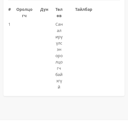
#
Оролцо
Дүн
Төл
Тайлбар
гч
өв
1
Сан
ал
ирү
үлс
эн
оро
лцо
гч
бай
хгү
й