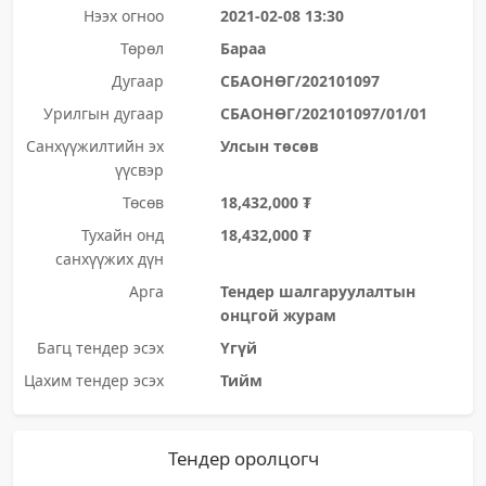
Нээх огноо
2021-02-08 13:30
Төрөл
Бараа
Дугаар
СБАОНӨГ/202101097
Урилгын дугаар
СБАОНӨГ/202101097/01/01
Санхүүжилтийн эх
Улсын төсөв
үүсвэр
Төсөв
18,432,000 ₮
Тухайн онд
18,432,000 ₮
санхүүжих дүн
Арга
Тендер шалгаруулалтын
онцгой журам
Багц тендер эсэх
Үгүй
Цахим тендер эсэх
Тийм
Тендер оролцогч