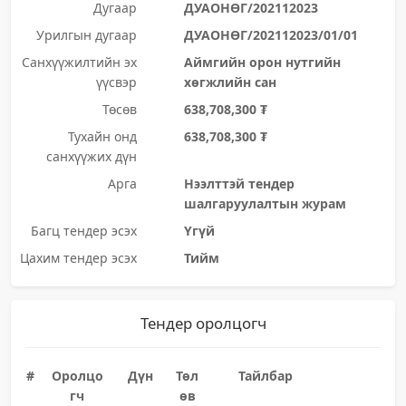
Дугаар
ДУАОНӨГ/202112023
Урилгын дугаар
ДУАОНӨГ/202112023/01/01
Санхүүжилтийн эх
Аймгийн орон нутгийн
үүсвэр
хөгжлийн сан
Төсөв
638,708,300 ₮
Тухайн онд
638,708,300 ₮
санхүүжих дүн
Арга
Нээлттэй тендер
шалгаруулалтын журам
Багц тендер эсэх
Үгүй
Цахим тендер эсэх
Тийм
Тендер оролцогч
#
Оролцо
Дүн
Төл
Тайлбар
гч
өв