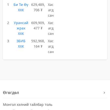
1
Би Ти Өү
629,489,
Хас
ХХК
706 ₮
агд
сан
2
Урансай
609,909,
Хас
жрах
477 ₮
агд
ХХК
сан
3
ЗБИБ
592,968,
Хас
ХХК
164 ₮
агд
сан
Өгөгдөл
Монгол хэлний тайлбар толь