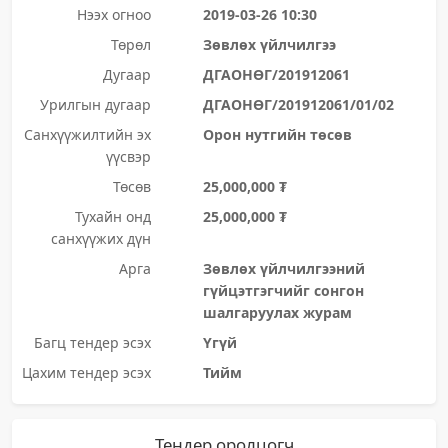
Нээх огноо
2019-03-26 10:30
Төрөл
Зөвлөх үйлчилгээ
Дугаар
ДГАОНӨГ/201912061
Урилгын дугаар
ДГАОНӨГ/201912061/01/02
Санхүүжилтийн эх
Орон нутгийн төсөв
үүсвэр
Төсөв
25,000,000 ₮
Тухайн онд
25,000,000 ₮
санхүүжих дүн
Арга
Зөвлөх үйлчилгээний
гүйцэтгэгчийг сонгон
шалгаруулах журам
Багц тендер эсэх
Үгүй
Цахим тендер эсэх
Тийм
Тендер оролцогч