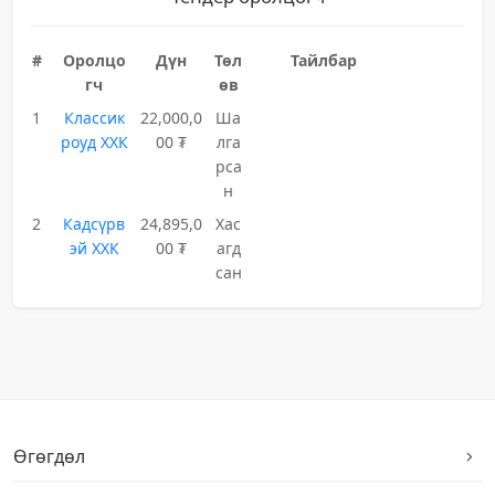
#
Оролцо
Дүн
Төл
Тайлбар
гч
өв
1
Классик
22,000,0
Ша
роуд ХХК
00 ₮
лга
рса
н
2
Кадсүрв
24,895,0
Хас
эй ХХК
00 ₮
агд
сан
Өгөгдөл