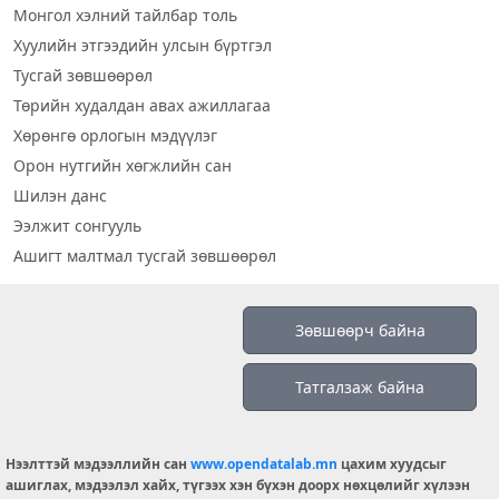
Монгол хэлний тайлбар толь
Хуулийн этгээдийн улсын бүртгэл
Тусгай зөвшөөрөл
Төрийн худалдан авах ажиллагаа
Хөрөнгө орлогын мэдүүлэг
Орон нутгийн хөгжлийн сан
Шилэн данс
Ээлжит сонгууль
Ашигт малтмал тусгай зөвшөөрөл
Визуал дата
Зөвшөөрч байна
Шилэн данс 2019
Татгалзаж байна
Бидний тухай
Үйлчилгээний нөхцөл
info@opendatalab.mn
Нээлттэй мэдээллийн сан
www.opendatalab.mn
цахим хуудсыг
ашиглах, мэдээлэл хайх, түгээх хэн бүхэн доорх нөхцөлийг хүлээн